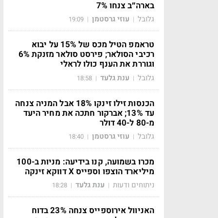
בארה״ב צנחו 7%
גלובל
עוזי גרסטמן
19:09
|
|
טראמפ הטיל מכס של 15% על יבוא
רכיבי הסולאר; פירסט סולאר מזנקת 6%
וגוררת את הענף כולו לראלי
גלובל
ענת גלעד
18:58
|
|
הכנסות זילו זינקו 18% אבל המניה צנחה
עד 13%; אברקור חתכה את מחיר היעד
מ-80 ל-40 דולר
גלובל
עוזי גרסטמן
18:40
|
|
מכרו בשמועה, קנו בידיעה: מניות ב-100
מיליארד הוצפו וספייס X דווקא זינקה
ניתוחים ודעות
ענת גלעד
18:28
|
|
האניוול אירוספייס צנחה 23% בדוח