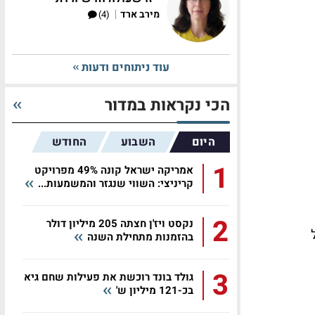
|
מירב ארד
(4)
עוד ניתוחים ודעות
הכי נקראות במדור
היום
השבוע
החודש
1
אמריקה ישראל קונה 49% מפרויקט
קריניצי: השווי שנגזר והמשמעות...
2
נקסט ויז'ן חצתה 205 מיליון דולר
בהזמנות מתחילת השנה
3
גולד בונד רוכשת את פעילות שחם גיא
בכ-121 מיליון ש'