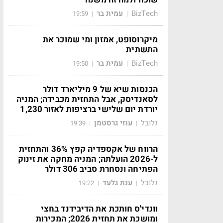
BizTech
עמית בר
19:59
|
|
מיקרוסופט, אמזון ומי שמוכר את
התשתית
BizTech
עמית בר
19:50
|
|
הכנסות שיא של 9 מיליארד דולר
לסאנדיסק, אבל התחזית מכבידה; המניה
יורדת יום שלישי ברציפות לאזור 1,230
גלובל
עוזי גרסטמן
19:39
|
|
הרווח של אקספדיה קפץ 36% והתחזית
ל-2026 הועלתה; המניה מחקה את זינוק
הפתיחה ונסחרת סביב 306 דולר
גלובל
ענת גלעד
19:22
|
|
וונדי'ס חותכת את הדיבידנד בחצי
ומושכת את תחזית 2026; המכירות