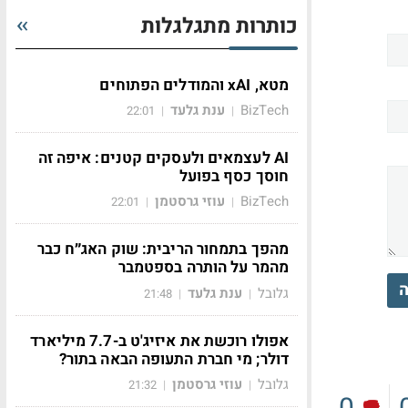
כותרות מתגלגלות
מטא, xAI והמודלים הפתוחים
BizTech
ענת גלעד
22:01
|
|
AI לעצמאים ולעסקים קטנים: איפה זה
חוסך כסף בפועל
BizTech
עוזי גרסטמן
22:01
|
|
מהפך בתמחור הריבית: שוק האג״ח כבר
מהמר על הותרה בספטמבר
ה
גלובל
ענת גלעד
21:48
|
|
אפולו רוכשת את איזיג'ט ב-7.7 מיליארד
דולר; מי חברת התעופה הבאה בתור?
גלובל
עוזי גרסטמן
21:32
|
|