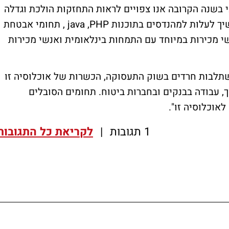
ל יד2 דרושים: "נראה כי בשנה הקרובה אנו צפויים לראות התחזקות הולכת וגדלה
במספר תחומים בולטים, ביניהם ביקוש שימשיך לעלות למהנדסים בתוכנות java ,PHP , תחומי אבטחת
ה נמשכת באנשי מכירות במיוחד עם התמחות בינלאומית ואנשי מכירות
השתלבות חרדים בשוק התעסוקה, הכשרות של אוכלוסיה זו
תכנות בחברות מיקור חוץ, QA, חינוך, עבודה בבנקים ובחברות ביטוח. תחומים הסובלים
אוכלוסיה זו".
1 תגובות
|
לקריאת כל התגובות