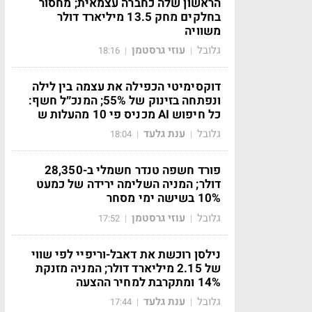
הראשון שלה כחברה עצמאית; מחסור
בחלקים מחק 13.5 מיליארד דולר
משוויה
גלובל
עוזי גרסטמן
18:16
|
|
דוקסימיטי הכפילה את עצמה בין לילה
ונפתחה בזינוק של 55%; המנכ״ל חשף:
כל חיפוש AI מכניס פי 10 מהעלות ש
גלובל
ענת גלעד
18:04
|
|
פורד חשפה טנדר חשמלי ב-28,350
דולר; המניה השלימה ירידה של כמעט
10% בשישה ימי מסחר
גלובל
עוזי גרסטמן
17:52
|
|
נילסן רוכשת את דאבל-וריפיי לפי שווי
של 2.15 מיליארד דולר; המניה מזנקת
14% ומתקרבת למחיר ההצעה
גלובל
ענת גלעד
17:44
|
|