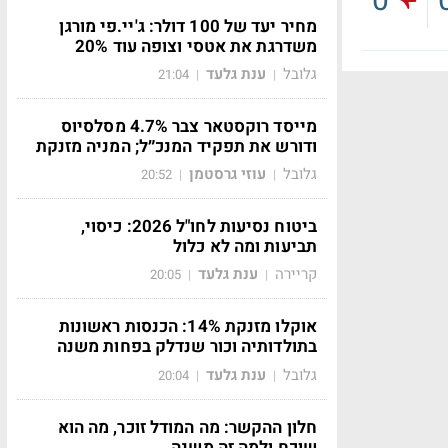
0
מחיר יעד של 100 דולר: ג'יי.פי מורגן
משדרגת את אטסי וצופה עוד 20%
גלובל
ענת גלעד
21:04
|
|
מייסד רוקסטאר צבר 4.7% מסלסיוס
ודורש את תפקיד המנכ״ל; המניה מזנקת
גלובל
עוזי גרסטמן
20:52
|
|
ביטוח נסיעות לחו"ל 2026: כיסוי,
תביעות ומה לא כלול
קריירה
ענת גלעד
20:05
|
|
אוקלו מזנקת 14%: הכנסות ראשונות
בתולדותיה וכור שנדלק בפחות משנה
גלובל
ענת גלעד
20:04
|
|
חלון ההקשר: מה המודל זוכר, מה הוא
שוכח ולמה זה משנה