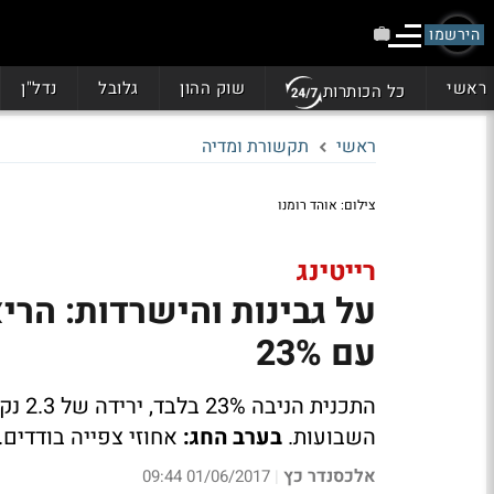
הירשמו
ראשי
שוק ההון
גלובל
נדל"ן
כל הכותרות
ראשי
תקשורת ומדיה
צילום: אוהד רומנו
רייטינג
על גבינות והישרדות: ה
עם 23%
התכני
השבועות.
בערב החג:
אחוזי צפייה בודדים.
אלכסנדר כץ
01/06/2017 09:44
|