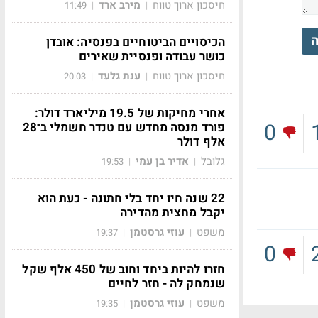
חיסכון ארוך טווח
מירב ארד
11:49
|
|
ה
הכיסויים הביטוחיים בפנסיה: אובדן
כושר עבודה ופנסיית שאירים
חיסכון ארוך טווח
ענת גלעד
20:03
|
|
אחרי מחיקות של 19.5 מיליארד דולר:
0
פורד מנסה מחדש עם טנדר חשמלי ב־28
אלף דולר
גלובל
אדיר בן עמי
19:53
|
|
22 שנה חיו יחד בלי חתונה - כעת הוא
יקבל מחצית מהדירה
משפט
עוזי גרסטמן
19:37
|
|
0
חזרו להיות ביחד וחוב של 450 אלף שקל
שנמחק לה - חזר לחיים
משפט
עוזי גרסטמן
19:35
|
|