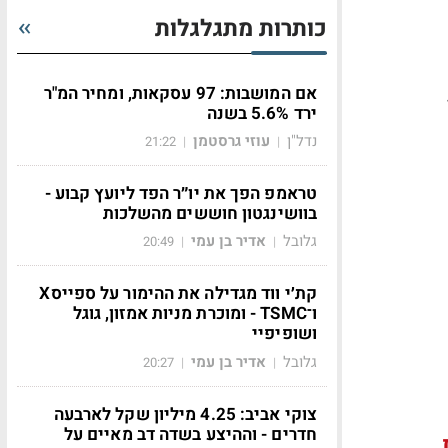
כותרות מתגלגלות
1) רשם נתון נמוך של 4%,
אם המושבות: 97 עסקאות, ומחיר המ"ר
ירד 5.6% בשנה
נדל"ן
עוזי גרסטמן
21:22
|
|
טראמפ הפך את יו״ר הפד ליועץ קבוע -
בוושינגטון חוששים מהשלכות
גלובל
אדיר בן עמי
20:49
|
|
קת׳י ווד מגדילה את ההימור על ספייסX
ו־TSMC - ומוכרת מניות אמזון, גוגל
ושופיפיי
גלובל
אדיר בן עמי
20:27
|
|
צוקי אביב: 4.25 מיליון שקל לארבעה
חדרים - וההיצע בשדה דב מאיים על