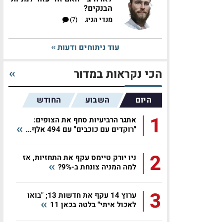
הבנקים?
|
מנדי הניג
(7)
עוד ניתוחים ודעות
הכי נקראות במדור
היום
השבוע
החודש
1
אתגר הרביעיות סחף את הצופים:
"רוקדים עם כוכבים" עם 494 אלף...
2
ניו יורק טיימס עקף את התחזיות, אז
למה המניה צונחת ב-9%?
3
ערוץ 14 עקף את חדשות 13; "בואו
לאכול איתי" בלטה בכאן 11