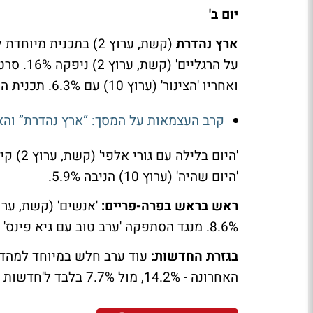
יום ב'
ארץ נהדרת
ואחריו 'הצינור' (ערוץ 10) עם 6.3%. תכנית התחקירים זמן אמת (כאן 11) ניפקה 3.5%.
קרב העצמאות על המסך: “ארץ נהדרת” והא
'היום שהיה' (ערוץ 10) הניבה 5.9%.
ראש בראש בפרה-פריים:
8.6%. מנגד הסתפקה 'ערב טוב עם גיא פינס' (ערוץ 10) ב-5.5%.
בגזרת החדשות:
האחרונה - 14.2%, מול 7.7% בלבד ל'חדשות 10'. 'חדשות הערב' (כאן 11) הניבה 4.1%.