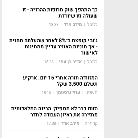
כך התהפך שוק תרופות ההרזיה - זו
שעולה וזו שיורדת
גלובל
מירב ארד
18:33
|
|
ג׳ובי קופצת ב־8% לאחר שהעלתה תחזית
- אך מוניות האוויר עדיין ממתינות
לאישור
גלובל
אדיר בן עמי
18:28
|
|
המזוודה חזרה אחרי 15 יום: ארקיע
תשלם 3,500 שקל
משפט
עוזי גרסטמן
18:15
|
|
הזום כבר לא מספיק: הבינה המלאכותית
מחזירה את ראיון העבודה לחדר
קריירה
מירב ארד
17:38
|
|