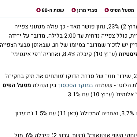
מפעל הפיס
סברי מרנן
שנות ה-80
(רשת, ערוץ 2) 23%, נתון פושר מאד - כך עולה מנתוני צפייה
ראשוניים בקרב משקי בית באוכלוסייה היהודית, כולל צפייה נדחית עד 2:00 בלילה. מדובר על ירידה
23.) ומרביעי שעבר (25.3%) - ועדיין יש לזכור שמדובר בסיומו של חג, שבאופן טבעי הצפייה
יסטיות
(ערוץ 10) קיבלה 8.4%, ואחריה 'רפי אינטימי'
(רשת, ערוץ 2) הניבה 22%, שידור חוזר של סדרת הדוקו 'פותחים את תיק בחקירה'
במוקד הסכסוך
בין הנהלת
מפעל הפיס
'האיש שניסה למנוע מלחמה' (כאן 11) קיבלה 3.7%, ואחריה 'המכולה' (כאן 11) עם 1.5% ו'מועדון
שידור חוזר של 'משחקי השף אוטואוכל' (רשת, ערוץ 2) קיבלה 6%, מול