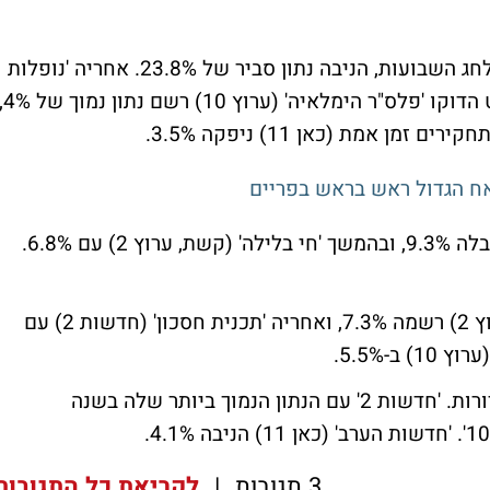
(קשת, ערוץ 2) בתכנית מיוחדת לחג השבועות, הניבה נתון סביר של 23.8%. אחריה 'נופלות
על הרגליים' (קשת, ערוץ 2) ניפקה 16%. סרט הדוקו 'פלס"ר הימלאיה' (ערוץ 0
ח הגדול ראש בראש בפריים
'היום בלילה עם גורי אלפי' (קשת, ערוץ 2) קיבלה 9.3%, ובהמשך 'חי בלילה' (קשת, ערוץ 2) עם 6.8%.
'אנשים' (קשת, ערוץ 2) רשמה 7.3%, ואחריה 'תכנית חסכון' (חדשות 2) עם
עוד ערב חלש במיוחד למהדורות. 'חדשות 2' עם הנתון הנמוך ביותר שלה בשנה
3 תגובות
|
לקריאת כל התגובות