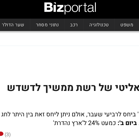
משפט
טכנולוגיה
רכב
נתוני מסחר
שער הדולר
ריאליטי של רשת ממשיך לדשדש
ת הניבה 23% בלבד, ירידה של 2.3 נק' ביחס לרביעי שעבר, אולם ניתן ליחס זאת בין היתר לחג
ביום ב':
כמעט 24% ל'ארץ נהדרת'
(3)