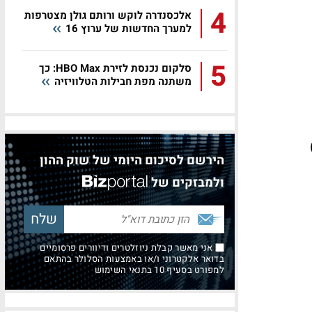
4
אלכסנדרה לוקש ורותם גולן מצטרפות
למערך החדשות של ערוץ 16
5
סלקום נכנסת לזירת HBO Max: כך
משתנה מפת חבילות הטלוויזיה
2%, ואחריו ההופעה 'גשש באופרה' (ערוץ 10)
הירשם לסיכום היומי של שוק ההון
ולמבזקים של
אני מאשר קבלת ניוזלטרים ודיוורים פרסומיים
בדואר אלקטרוני ו/או באמצעות הסלולר בהתאם
למפורט בסעיף 10 בתנאי השימוש