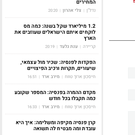
המחירים
נדל"ן
צלי אהרון
20:20
|
|
1.2 מיליארד שקל בשנה: כמה מס
לוקחים איתם הישראלים שעוזבים את
הארץ
קריירה
ענת גלעד
20:19
|
|
הפקדות לפנסיה: שכיר מול עצמאי,
שיעורים, תקרות ורכיב הפיצויים
חיסכון ארוך טווח
מירב ארד
16:51
|
|
מקדם ההמרה בפנסיה: המספר שקובע
כמה תקבלו בכל חודש
חיסכון ארוך טווח
מירב ארד
16:33
|
|
קרן פנסיה מקיפה ומשלימה: איך היא
עובדת ומה מבטיח לה תשואה