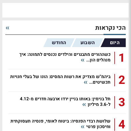
הכי נקראות
היום
השבוע
החודש
1
כשההורים מתבגרים והילדים נכנסים לתמונה: איך
מנהלים הון...
2
ביהמ"ש מצדיק את רשות המסים: הונו של בעלי חנויות
תכשיטים...
3
תל בנימין: באותו בניין ירדו ארבעה חדרים מ-4.12
ל-3.6 מיליון
4
שלושת רבדי הפנסיה: ביטוח לאומי, פנסיה תעסוקתית
וחיסכון פרטי