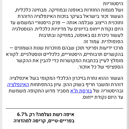
היסטוריות
ושל מגמות החוזרות באופנה ובמוזיקה. מבחינה כלכלית,
העשור זכור בישראל בעיקר בזכות האינפלציה הדוהרת
ותוכנית הייצוב שבלמה אותה — פרק היסטורי המשמש עד
היום נקודת ייחוס בדיונים על מדיניות כלכלית. הנוסטלגיה
לעשור ניכרת גם באופנה, במוזיקה ובתרבות
הפופולרית. עמוד זה
מרכז ידיעות ופריטי תוכן שבהם מוזכרות שנות השמונים —
בהקשרים תרבותיים, היסטוריים, כלכליים ונוסטלגיים. לקורא
מומלץ לעיין בכתבות המקושרות כדי להבין את ההקשר
הספציפי של כל אזכור.
העשור ההוא נחרת בזיכרון הכלכלי המקומי בשל אינפלציה
דוהרת ומשבר חריף בשוק ההון. עיון בהתפתחות
האינפלציה
ובהיסטוריה של
בורסת ת"א
מסביר מדוע התקופה משמשת
עד היום נקודת ייחוס.
איפה רשת נעלמה? רק 6.7%
בפריים-טיים, קריסה למהדורה