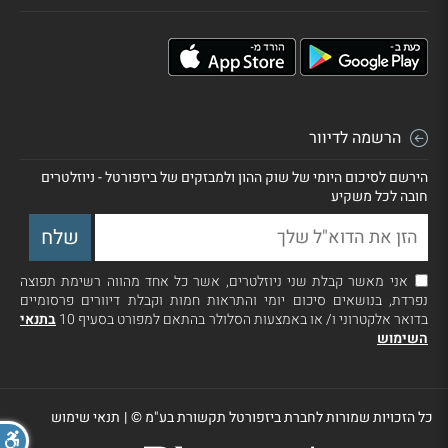
הרשמה לדיוור
הירשם לסיכום היומי של שוק ההון ולמבזקים של ביזפורטל - ניוזלטרים
חובה לכל משקיע
אני מאשר קבלת שני ניוזלטרים, אשר כל אחד מהווה רשימת תפוצה
נפרדת, בנושאים סיכום יומי והתראות חמות וקבלת דיוורים פרסומיים
בדואר אלקטרוני ו/ או באמצעות הסלולר בהתאם למפורט בסעיף 10
בתנאי
השימוש
כל הזכויות שמורות לחברת ביזפורטל תקשורת בע"מ ©
|
תנאי שימוש