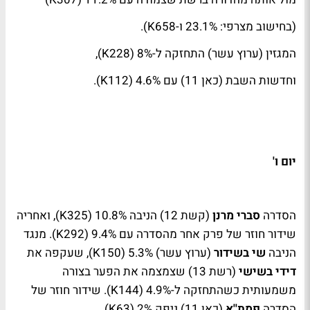
(בחישוב מצרפי: 23.1% ו-658
K
).
המגזין (ערוץ עשר) התחזקה ל-8% (228
K
),
וחדשות השבת (כאן 11) עם 4.6% (112
K
).
יום ו'
הסדרה
סברי מרנן
(קשת 12) הניבה 10.8% (325
K
), ואחריה
שידור חוזר של פרק אחר מהסדרה עם 9.4% (292
K
). מנגד
הניבה
שי בשידור
(ערוץ עשר) 5.3% (150
K
), שעקפה את
דידי בשישי
(רשת 13) שצמצמה את הפער בצורה
משמעותית כשהתחזקה ל-4.9% (144
K
). שידור חוזר של
הסדרה
פמת''א
(כאן 11) ניפק 2% (63
K
).