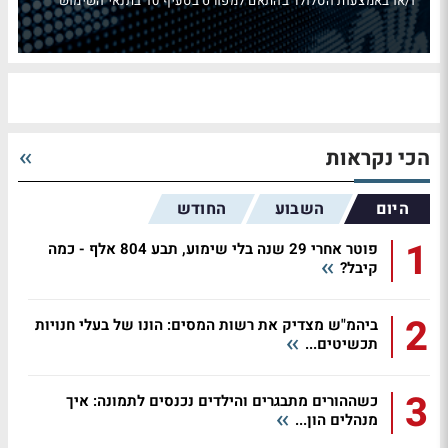
ו/או באמצעות הסלולר בהתאם למפורט בסעיף 10 בתנאי השימוש
הכי נקראות
היום
השבוע
החודש
1
פוטר אחרי 29 שנה בלי שימוע, תבע 804 אלף - כמה
קיבל?
2
ביהמ"ש מצדיק את רשות המסים: הונו של בעלי חנויות
תכשיטים...
3
כשההורים מתבגרים והילדים נכנסים לתמונה: איך
מנהלים הון...