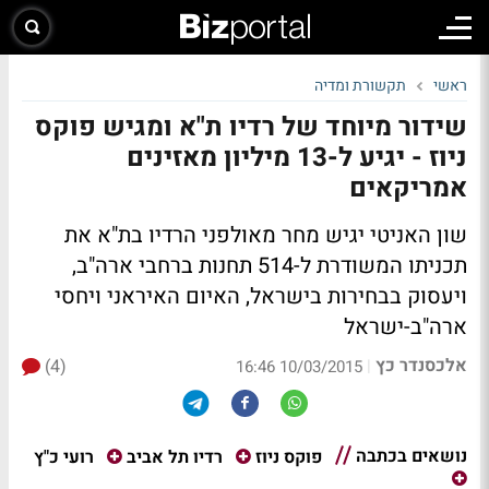
ראשי
תקשורת ומדיה
שידור מיוחד של רדיו ת"א ומגיש פוקס
ניוז - יגיע ל-13 מיליון מאזינים
אמריקאים
שון האניטי יגיש מחר מאולפני הרדיו בת"א את
תכניתו המשודרת ל-514 תחנות ברחבי ארה"ב,
ויעסוק בבחירות בישראל, האיום האיראני ויחסי
ארה"ב-ישראל
אלכסנדר כץ
(4)
|
10/03/2015 16:46
נושאים בכתבה
רועי כ"ץ
פוקס ניוז
רדיו תל אביב