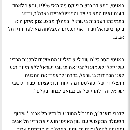
האניטי, המשדר ברשת פוקס ניוז מאז 1996, נחשב לאחד
העיתונאים המשפיעים והפופולאריים בארה"ב, וידוע
בתמיכתו העקבית בישראל. במהלך מבצע
צוק איתן
הוא
ביקר בישראל ושידר את תכניתו המצליחה מאולפני רדיו תל
אביב.
האניטי מסר כי "חשוב לי שמיליוני המאזינים לתכנית הרדיו
שלי יוכלו לשמוע ולהבין את תושבי ישראל ללא תיווך. רגע
לפני הבחירות בישראל, בחרתי להעמיד את התכנית
המצליחה שלי כפלטפורמה ייחודית ומעצימה עבור תושבי
ישראל והדילמות שלהם בבואם לבחור בקלפי".
לדברי
רועי כ"ץ
, סמנכ"ל התוכן של רדיו תל אביב, "שיתוף
הפעולה המקצועי עם שון האניטי חושף את רדיו תל אביב
ומאזיניו לקהל עצום ומשפיע בארה"ב. זו הזדמנות עבור