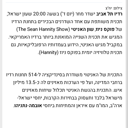
צילום: יח"צ
רדיו תל אביב
ישדר מחר (יום ד') בשעה 20:00 שעון ישראל,
תכנית משותפת עם אחד השדרנים הבכירים בתחנת הרדיו
של
פוקס ניוז
,
שון האניטי
(
The Sean Hannity Show
)
המגיש את תכנית השנייה המואזנת ביותר ברדיו האמריקאי.
במקביל מגיש האניטי, הידוע בעמדותיו הרפובליקאיות, גם
תכנית טלוויזיה יומית בפוקס ניוז (
Hannity
).
התכנית של האניטוי משודרת בסינדיקציה ל-514 תחנות רדיו
ברחבי המדינה, ועל פי הערכות מאזינים לה כ-13.5 מיליון
איש. התכנית בהגשת האניטי תכלול שיחות מאזינים
מישראל בלבד ותעסוק בבחירות הקרבות, יחסי ישראל-
ארה"ב, המו"מ עם איראן והמתיחות ביחסי
אובמה
-
נתניהו
.