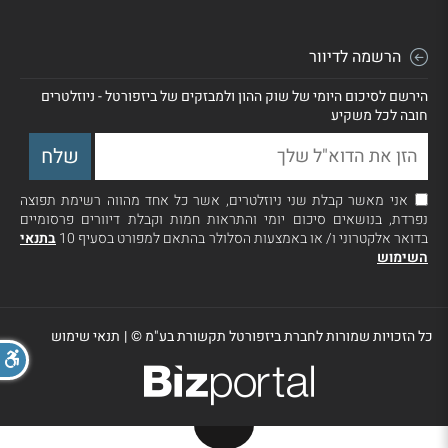
הרשמה לדיוור
הירשם לסיכום היומי של שוק ההון ולמבזקים של ביזפורטל - ניוזלטרים
חובה לכל משקיע
אני מאשר קבלת שני ניוזלטרים, אשר כל אחד מהווה רשימת תפוצה
נפרדת, בנושאים סיכום יומי והתראות חמות וקבלת דיוורים פרסומיים
בדואר אלקטרוני ו/ או באמצעות הסלולר בהתאם למפורט בסעיף 10
בתנאי
השימוש
כל הזכויות שמורות לחברת ביזפורטל תקשורת בע"מ ©
|
תנאי שימוש