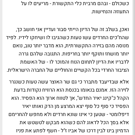
כשכולם - ובהם מרבית כלי התקשורת - מריעים לו על
התעוזה והנחישות.
ואכן, בשלב זה של הדיון הייתי סבור ועדיין אני חושב כך,
שהח"כים החרדים עשו טעות כשהגיבו לו ושיחקו לידיו. לפיד
מנוסה מהם בזירה התקשורתית, הוא מדבר יותר טוב, נואם
יותר מושחז ותוקף יותר בחריפות. התגובה שלהם גררה
לדבריו את הדיון לתחום הנוח והמוכר לו - של האשמת
הציבור החרדי בכל הקשיים והחוליים של החברה הישראלית.
אלא שבדיעבד מתברר כי גם שר האוצר עשה טעות כשנגרר
לזירה הזו. אמנם בנאומו בכנסת הוא הרוויח נקודות בדעת
הקהל כ"קינג יאיר החדש", אך לטווח ארוך הוא הפסיד. הוא
הפסיד כי סוף כל סוף יצא המרצע מן הדק ואותו יאיר
דיפלומטי - שטען כי אינו שונא חרדים ולא מחפש להחרימם
אלא בסך הכל לדאוג להם כשהוא מבקש לטשטש את
הדמיון בינו לבין דרכו של אביו ז"ל - חשף לפתע את פניו