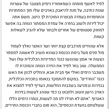
לפיד לאשף מומחה כשמאחוריו ניסיון מצטבר של עשרות
שנות כתיבה, על מנת להיאבק באויבים שלו תוך הסתתרות
והתחפרות בעמדה מבוצרת המוכרת לך היטב. משם אתה
יכול לירות ולשוב בחזרה אל עמדת המסתור הנוחה בה אפשר
למחוק סטטוסים של אחרים ולבחור שלא להגיב לשאלות
קשות.
אלא שהחיים מורכבים קצת יותר ושר האוצר נאלץ לעמוד
מול פנים מעל בימת הכנסת כשהוא משיב לראשונה למספר
הצעות אי אמון שהוגשו כנגד המדיניות הכלכלית שלו ושל
הממשלה. שוב בחר לפיד את הזירה הנוחה והמוכרת לו
משכבר הימים ואולי אף מבית אבא, והחליט לכוון את האש
כנגד "החרדים". במקום להתמקד בנאומו בתכנית הכלכלית,
בגזירות ובפגיעה בשכבות החלשות, העדיף לפיד למצוא את
האויב הישן והטוב ולחבוט בו כפי שנוהג לעשות בזירות
האגרוף. "אתם לא תגידו לנו מה לעשות, נגמרו הימים הללו
ששלטתם בוועדת הכספים", הוא סנט בחברי הכנסת החרדים,