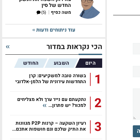
החדש של סין
|
משה כסיף
(5)
עוד ניתוחים ודעות
הכי נקראות במדור
היום
השבוע
החודש
1
בשורה טובה למשקיעים: קרן
התחדשות עירונית של הלמן-אלדובי
2
נתקעתם עם נייר ערך ולא מצליחים
למכור? יש פתרון...
3
רעיון השקעה – קרנות P2P מגוונות
את התיק שלכם וגם חושפות אתכם...
ה