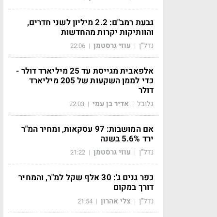
גבעת רמב"ם: 2.2 מיליון לשני חדרים,
והוותיקות יקרות מהחדשות
נדל"ן
עוזי גרסטמן
22:06
|
|
אלפאבית מגייסת עד 25 מיליארד דולר -
כדי לממן השקעות של 205 מיליארד
דולר
גלובל
אדיר בן עמי
22:03
|
|
אם המושבות: 97 עסקאות, ומחיר המ"ר
ירד 5.6% בשנה
נדל"ן
עוזי גרסטמן
21:22
|
|
כפר גנים ג': 30 אלף שקל למ"ר, והמחיר
דורך במקום
נדל"ן
צלי אהרון
21:54
|
|