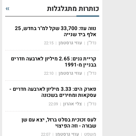
כותרות מתגלגלות
נווה עוז: 33,700 שקל למ"ר בחדש, 25
אלף ביד שנייה
נדל"ן
עוזי גרסטמן
22:15
|
|
קריית גנים: 2.65 מיליון לארבעה חדרים
בבניין מ-1991
נדל"ן
עוזי גרסטמן
22:10
|
|
פארק הים: 3.33 מיליון לארבעה חדרים -
עסקאות ומחירים בשכונה
נדל"ן
צלי אהרון
22:09
|
|
לעס זכוכית בסלט ברזל, יצא עם שן
שבורה - וזה הפיצוי
משפט
עוזי גרסטמן
22:07
|
|