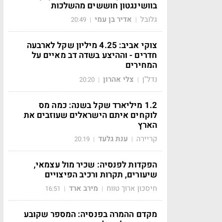
בוושינגטון חוששים מהשלכות
גלובל
אדיר בן עמי
20:49
|
|
צוקי אביב: 4.25 מיליון שקל לארבעה
חדרים - וההיצע בשדה דב מאיים על
המחירים
נדל"ן
צלי אהרון
20:20
|
|
1.2 מיליארד שקל בשנה: כמה מס
לוקחים איתם הישראלים שעוזבים את
הארץ
קריירה
ענת גלעד
20:19
|
|
הפקדות לפנסיה: שכיר מול עצמאי,
שיעורים, תקרות ורכיב הפיצויים
חיסכון ארוך טווח
מירב ארד
16:51
|
|
מקדם ההמרה בפנסיה: המספר שקובע