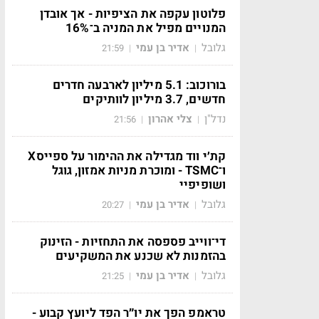
פלוטון עקפה את הציפיות - אך אובדן
המנויים מפיל את המניה ב־16%
גלובל
אדיר בן עמי
21:59
|
|
בורוכוב: 5.1 מיליון לארבעה חדרים
חדשים, 3.7 מיליון לוותיקים
נדל"ן
צלי אהרון
21:56
|
|
קת׳י ווד מגדילה את ההימור על ספייסX
ו־TSMC - ומוכרת מניות אמזון, גוגל
ושופיפיי
גלובל
אדיר בן עמי
20:27
|
|
די־ווייב פספסה את התחזיות - הזינוק
בהזמנות לא שכנע את המשקיעים
גלובל
אדיר בן עמי
21:25
|
|
טראמפ הפך את יו״ר הפד ליועץ קבוע -