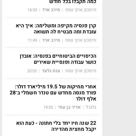
כמה תקבלו בכל חודש
חיסכון ארוך טווח
מירב ארד
16:33
|
|
קרן פנסיה מקיפה ומשלימה: איך היא
עובדת ומה מבטיח לה תשואה
חיסכון ארוך טווח
מירב ארד
11:49
|
|
הכיסויים הביטוחיים בפנסיה: אובדן
כושר עבודה ופנסיית שאירים
חיסכון ארוך טווח
ענת גלעד
20:03
|
|
אחרי מחיקות של 19.5 מיליארד דולר:
פורד מנסה מחדש עם טנדר חשמלי ב־28
אלף דולר
גלובל
אדיר בן עמי
19:53
|
|
22 שנה חיו יחד בלי חתונה - כעת הוא
יקבל מחצית מהדירה