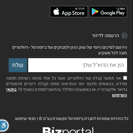
הרשמה לדיוור
הירשם לסיכום היומי של שוק ההון ולמבזקים של ביזפורטל - ניוזלטרים
חובה לכל משקיע
אני מאשר קבלת שני ניוזלטרים, אשר כל אחד מהווה רשימת תפוצה
נפרדת, בנושאים סיכום יומי והתראות חמות וקבלת דיוורים פרסומיים
בדואר אלקטרוני ו/ או באמצעות הסלולר בהתאם למפורט בסעיף 10
בתנאי
השימוש
כל הזכויות שמורות לחברת ביזפורטל תקשורת בע"מ ©
|
תנאי שימוש