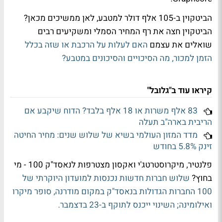
הביטקוין ב-105 אלף דולר למטבע, לאן ממשיכים מכאן?
הביטקוין חצה את רף המחיר הסמלי ומשקיעים רבים
שואלים את עצמם
האם לעלות על הרכבת או שזה בכלל
הזמן למכור, מה הסיכויים והסיכונים במטבע?
קיראו עוד ב"גלובל"
83 אלף משרות או 18 אלף בלבד? הדוח שיקבע אם
הריבית בארה"ב תעלה
מדד המזון העולמי בשיא של שלוש שנים: מחיר החיטה
זינק 5.8% בחודש
פלנטיר, מיקרוסטרטג'י ואקסון מצטרפות לנאסד"ק 100 - מי
בחוץ?
שלוש חברות חדשות נכנסות למועדון היוקרתי של
100 החברות הגדולות בנאסד"ק במקום מודרנה, סופר מיקרו
ואילומינה; השינוי ייכנס לתוקף ב-23 בדצמבר.