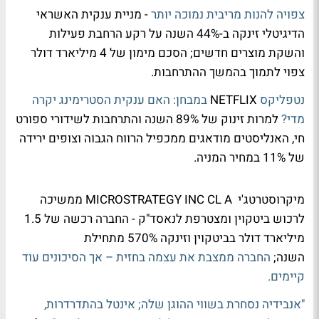
צפויה להנות מריבית נמוכה יותר
- מניית ענקית האשראי
הדיגיטלי זינקה ב-44% השנה על רקע הרחבת פעילות
והשקת מוצרים חדשים; הסכם מימון של 4 מיליארד דולר
צפוי לתמוך בהמשך ההתרחבות.
נטפליקס
NETFLIX
במבחן: האם ענקית הסטרימינג יקרה
מדי?
למרות זינוק של 89% השנה והתרחבות לשידורי ספורט
חי, האנליסטים מודאגים ממכפיל הרווח הגבוה וצופים ירידה
של 11% במחיר המניה.
מיקרוסטרטג'י MICROSTRATEGY INC CL A ממשיכה
לרכוש ביטקוין ומצטרפת לנאסד"ק - החברה רכשה של 1.5
מיליארד דולר בביטקוין וזינקה 570% מתחילת
השנה;
החברה ממצבת את עצמה בחזית – אך הסיכונים עוד
קיימים.
"אנבידיה נסחרת בשווי ההוגן שלה; אינטל בהתדרדרות,