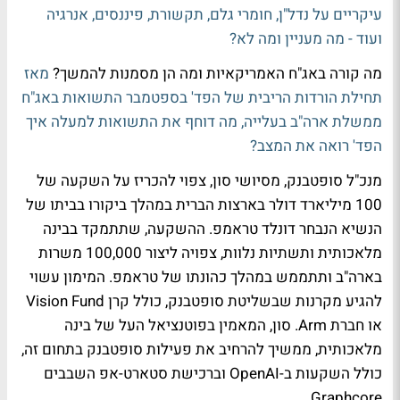
עיקריים על נדל"ן, חומרי גלם, תקשורת, פיננסים, אנרגיה
ועוד - מה מעניין ומה לא?
מה קורה באג"ח האמריקאיות ומה הן מסמנות להמשך?
מאז
תחילת הורדות הריבית של הפד' בספטמבר התשואות באג"ח
ממשלת ארה"ב בעלייה, מה דוחף את התשואות למעלה איך
הפד' רואה את המצב?
מנכ"ל סופטבנק, מסיושי סון, צפוי להכריז על השקעה של
100 מיליארד דולר בארצות הברית במהלך ביקורו בביתו של
הנשיא הנבחר דונלד טראמפ. ההשקעה, שתתמקד בבינה
מלאכותית ותשתיות נלוות, צפויה ליצור 100,000 משרות
בארה"ב ותתממש במהלך כהונתו של טראמפ. המימון עשוי
להגיע מקרנות שבשליטת סופטבנק, כולל קרן Vision Fund
או חברת Arm. סון, המאמין בפוטנציאל העל של בינה
מלאכותית, ממשיך להרחיב את פעילות סופטבנק בתחום זה,
כולל השקעות ב-OpenAI וברכישת סטארט-אפ השבבים
Graphcore.