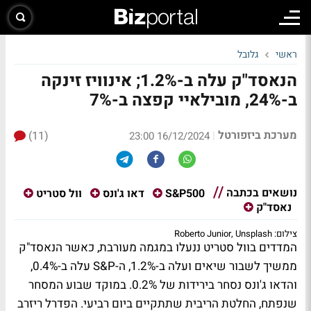
ראשי
גלובל
הנאסד"ק עלה ב-1.2%; אינוויז זינקה
ב-24%, מובילאיי קפצה ב-7%
מערכת ביזפורטל
(11)
|
16/12/2024 23:00
נושאים בכתבה
S&P500
דאו ג'ונס
וול סטריט
נאסד"ק
צילום: Roberto Junior, Unsplash
המדדים בוול סטריט ננעלו במגמה מעורבת, כאשר הנאסד"ק
ממשיך לשבור שיאים ועלה ב-1.2%, ה-S&P עלה ב-0.4%,
והדאו ג'ונס נסחר בירידות של 0.2%. במוקד שבוע המסחר
שנפתח, החלטת הריבית שתתקיים ביום רביעי. הפדרל ריזרב