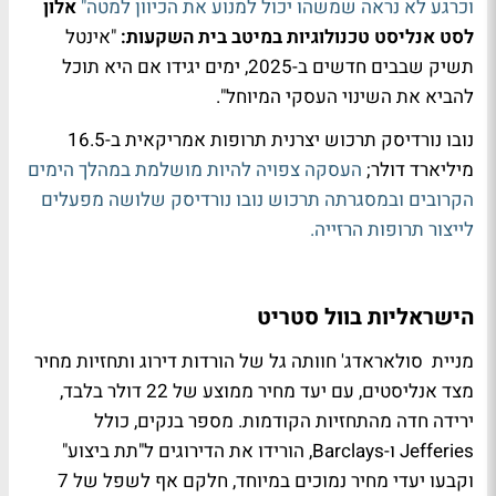
וכרגע לא נראה שמשהו יכול למנוע את הכיוון למטה"
אלון
לסט אנליסט טכנולוגיות במיטב בית השקעות:
"אינטל
תשיק שבבים חדשים ב-2025, ימים יגידו אם היא תוכל
להביא את השינוי העסקי המיוחל".
נובו נורדיסק תרכוש יצרנית תרופות אמריקאית ב-16.5
מיליארד דולר;
העסקה צפויה להיות מושלמת במהלך הימים
הקרובים ובמסגרתה תרכוש נובו נורדיסק שלושה מפעלים
לייצור תרופות הרזייה.
הישראליות בוול סטריט
מניית סולאראדג' חוותה גל של הורדות דירוג ותחזיות מחיר
מצד אנליסטים, עם יעד מחיר ממוצע של 22 דולר בלבד,
ירידה חדה מהתחזיות הקודמות. מספר בנקים, כולל
Jefferies ו-Barclays, הורידו את הדירוגים ל"תת ביצוע"
וקבעו יעדי מחיר נמוכים במיוחד, חלקם אף לשפל של 7