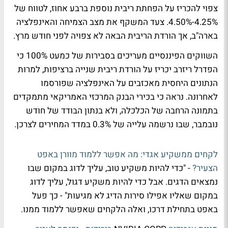
צפוי להכריז על הפחתת ריבית נוספת ברבע אחוז, לטווח של
4.25%-4.50%. צעד המשקף את מצב הצמיחה והאינפלציה
בארה"ב, אך הורדת הריבית הבאה לא צפויה לפני חודש מרץ.
השווקים הפיננסיים מעריכים בסבירות של כמעט 100% כי
הפדרל ריזרב יכריז על הורדת ריבית שנייה ברציפות, למרות
הנתונים היחסית מאכזבים על האינפלציה שפורסמו
לאחרונה. נראה כי בכירי הבנק המרכזי האמריקאי מתמקדים
בתמונה הרחבה של הכלכלה, ולא בנתון הבודד של חודש
נובמבר, שבו נרשמה עלייה של 0.3% במדד המחירים לצרכן.
לקחים ממשקיע אגדי: מה אפשר ללמוד מוורן באפט
הצעיר?
- "כדי להיות משקיע טוב, עליך לדוג במקום שבו
נמצאים הדגים. אבל כדי להיות משקיע דגול, עליך לדוג
במקום שאליו אפילו סירות הדיג לא מגיעות" - כך פעל
באפט בתחילת דרכו, ואלה הלקחים שאפשר ללמוד ממנו.