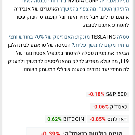
מניית אנבידיה
NVIDIA CORP
בירידות - נכנסה לאזור
ה"תיקון הטכני"; מה צפוי בהמשך?
האתגרים של אנבידיה
אומנם גדולים, אבל מחיר היעד של קונצנזוס השוק עשוי
להפתיע אתכם לטובה.
טסלה
TESLA INC
מזנקת: האם זינוק של 70% בחודש וחצי
מותיר מקום להמשך עליות?
הכניסה של טראמפ לבית הלבן
הביאה את מניית טסלה להיסחר במכפיל אסטרונומי של
119, מה שלא מפריע לחלק מהאנליסטים להמשיך ולהעניק
לה מחירי יעד גבוהים בטענה שכללי המשחק השתנו.
-0.18%
S&P 500
נאסד"ק
-0.06%
דאו ג'ונס
-0.85%
BITCOIN
0.62%
מניות בולטות בנאסד"ק:
-0.39%