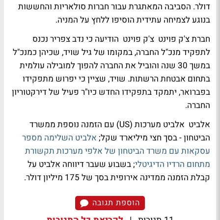
דולר. הסביבה המאתגרת עבור חברות סולאריות והחששות
בנוגע לצמיחה עתידית הוסיפו ללחץ על המניה.
חברת צ'ק פוינט צ'ק פוינט הודיעה כי נדב צפריר נכנס
לתפקיד מנכ"ל החברה, במקומו של גיל שויד, שכיהן כמנכ"ל
במשך 30 שנה והוביל את החברה להפוך למובילה עולמית
בתחום אבטחת הרשתות. שויד, שציין כי יפרוש מתפקידו
בפברואר, יתמקד בתפקידו החדש כיו"ר פעיל של דירקטוריון
החברה.
אלביט אלביט מערכות (US) עם הזמנה נוספת ממשרד
הביטחון - בסך חצי מיליארד שקל;
אלביט השלימה מספר
עסקאות עם משרד הביטחון של אלפי מערכות תקשורת
מתחום הרדיו הדיגיטלי
; בשבוע שעבר דיווחה אלביט על
קבלת הזמנה ממדינה אירופית בסך של 175 מיליון דולר.
הוספת תגובה