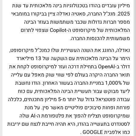
מיליון עובדים בהודו בטכנולוגיות בינה מלאכותית עד שנת
2025. מנכ"ל החברה, סאטיה נאדלה ציין בביקורו במומבאי
מספר חברות גדולות שכבר משתמשות בעוזר הבינה
המלאכותית של מיקרוסופט ה-Copilot שצפוי לתרום
משמעותית להכנסות החברה.
נאדלה, החוגג את השנה העשירית שלו כמנכ"ל מיקרוסופט,
הימר על הבינה מלאכותית עם השקעה של 13 מיליארד
דולר ב-OpenAI בתחילת דרכה ועזר למיקרוסופט לקחת את
תואר החברה היקרה בעולם לפי שווי שוק מאפל עם עלייה
של 1,000% במניית החברה בעשור האחרון. הודו נחשבת
ליעד מבוקש עבור תעשיית הבינה המלאכותית, עם כוח
עבודה פוטנציאל גדול של יותר מ-5 מיליון מתכנתים, כלכלה
פורחת ופחות סיבוכים פוליטיים מאשר סין. על מנת
שמיקרוסופט תצליח להפוך את פלטפורמת ה-AI שלה
לסטנדרט בתעשייה בהודו, היא תהיה חייבת לנצח שם יריבות
כמו אלפבית GOOGLE .