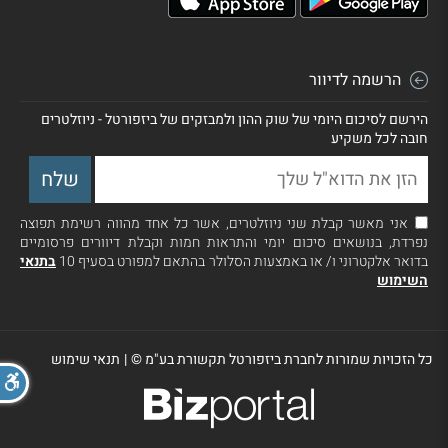
הרשמה לדיוור
הירשם לסיכום היומי של שוק ההון ולמבזקים של ביזפורטל - ניוזלטרים
חובה לכל משקיע
אני מאשר קבלת שני ניוזלטרים, אשר כל אחד מהווה רשימת תפוצה
נפרדת, בנושאים סיכום יומי והתראות חמות וקבלת דיוורים פרסומיים
בדואר אלקטרוני ו/ או באמצעות הסלולר בהתאם למפורט בסעיף 10
בתנאי
השימוש
כל הזכויות שמורות לחברת ביזפורטל תקשורת בע"מ ©
|
תנאי שימוש