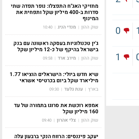
מחזיקי האג"ח התפצלו: נופר תפדה שתי
סדרות ב-400 מיליון שקל ותפחית את
המינוף
שוק ההון
מנדי הניג
10:40
|
|
0
ג'ין טכנולוגיות בעסקה ראשונה עם בנק
בישראל בהיקף של כ-12 מיליון שקל
1
שוק ההון
מירב ארד
09:58
|
|
שיא חדש ביולי: הישראלים הוציאו 1.77
מיליארד שקל ביום בכרטיסי אשראי
בארץ
ענת גלעד
09:30
|
|
אמפא רוכשת את סרוגו בתמורה של עד
160 מיליון שקל
שוק ההון
צלי אהרון
09:40
|
|
יעקב פיננסים: הרווח הנקי ברבעון עלה