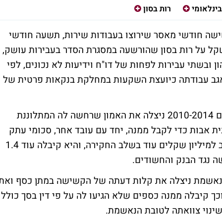
ינלאומי
רות בסון
ישה חודשי מאסר שירוצו בעבודות שירות, תשעה חודשי
אי וחילוט בסך של כ-650 אלף שקל על רות בסון שהורשעה במסגרת הסדר בעבירות עושק,
 ובשתי עבירות לפחות של דו"ח וידיעות לא נכונים, לפי
אגב עבודתה כיועצת השקעות במחלקת בנקאות פרטית של
בהכרעת הדין נקבע כי הנאשמת במהלך השנים 2010-2014 ניצלה את האמון שרחשה לה המתלוננת
ררה לבדה בבית אבות כדי לקבל ממנה, יחד עם עובד אחר, סכומי עתק
והטבות שלא הגיעו לה. לקשישה הוחזרו קרוב למיליון שקלים עוד בשלב החקירה, והיא קיבלה עוד 1.4
ה נגד הבנק והחשודים.
נאשמת ניצלה את קלות דעתה של הקשישה במתן כסף ואת
וכך קיבלה ממנה כספים שלא הגיעו לה על פי דין בסך כולל