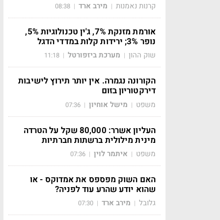
קרנות נאמנות
מירב ארד
08:38
|
|
אורמת מזנקת 7%, ג'ין טכנולוגיות 5%,
נופר 3%; ירידות קלות במדדי הדגל
שוק ההון
מערכת ביזפורטל
11:18
|
|
הקורונה נגמרה. אין יותר תירוץ לישיבות
דירקטוריון בזום
משפט
מישל אוחיון
07:36
|
|
העליון אשרר: 80,000 שקל על הטרדה
מינית מילולית ברשתות חברתיות
משפט
איתמר לוין
07:36
|
|
האם השוק מפספס את אמדוקס - או
שהוא יודע שהרע עוד לפניה?
גלובל
מירב ארד
07:30
|
|