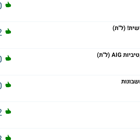
0
שית! (ל"ת)
2
AI (ל"ת)
0
0
2
3