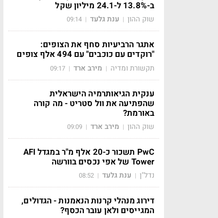
ב-13.8% ל-24.1 מיליון שקל
שוק ההון
ענת גלעד
09:14
|
|
אתגר הרביעיות סחף את הצופים:
"רוקדים עם כוכבים" עם 494 אלף צופים
תקשורת ומדיה
מירב ארד
09:17
|
|
ענקית הגיאותרמיה הישראלית
שהפתיעה את וול סטריט - מה קורה
באורמת?
שוק ההון
מירב ארד
09:09
|
|
PwC תשכור כ-20 אלף מ"ר במגדל AFI
Tower של אפי נכסים בוורשה
נדל"ן
ענת גלעד
08:52
|
|
דירוג מנהלי קרנות הנאמנות - הגדולים,
המגייסים ולאן עובר הכסף?