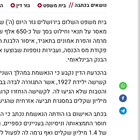
נושאים בכתבה
בית משפט
גזר דין
הב
בית משפט השלום בירושלים גזר היום (ה') ש
מאסר על תנ
מרמה והפרת אמונים בתאגיד, איסור הלבנת הון
פקודת מס הכנסה, ועבירות נוספות שבוצעו 
הבנק הבינלאומי.
קשישה ילידת 1927, אשר התגו
מיליון שקלים במסגרת תביעה אזרחית שהגיש
בכתב האישום בו הודתה הנאשמת נכתב כי ה
חוסר התמצאותה וניסיונה בעניינים כספיים, 
של 1.4 מיליון שקלים ואף גרמה לה לפעול לשינוי צוואתה לטובת הנאשמת.