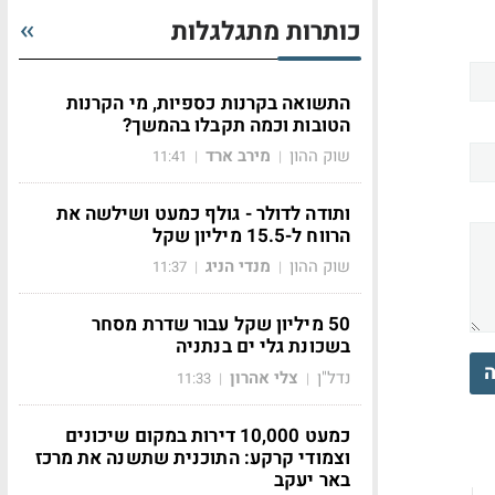
כותרות מתגלגלות
התשואה בקרנות כספיות, מי הקרנות
הטובות וכמה תקבלו בהמשך?
שוק ההון
מירב ארד
11:41
|
|
ותודה לדולר - גולף כמעט ושילשה את
הרווח ל-15.5 מיליון שקל
שוק ההון
מנדי הניג
11:37
|
|
50 מיליון שקל עבור שדרת מסחר
בשכונת גלי ים בנתניה
ה
נדל"ן
צלי אהרון
11:33
|
|
כמעט 10,000 דירות במקום שיכונים
וצמודי קרקע: התוכנית שתשנה את מרכז
באר יעקב