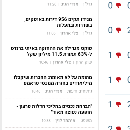
0
נדל"ן
מנדי הניג
11:26
|
|
מגידו תקים 956 דירות באופקים,
בשדרות ובמעלות
0
נדל"ן
צלי אהרון
11:06
|
|
פוקס מגדילה את ההחזקה באיתי ברנדס
1
ל-63% תמורת 11.5 מיליון שקל
שוק ההון
צלי אהרון
10:46
|
|
1
מהומה על לא מאומה: החברות שיקבלו
מיליארדים בחזרה ממכסי טראמפ
ניתוחים ודעות
מנדי הניג
10:46
|
|
1
"הברחת נכסים בהליכי חדלות פרעון -
תופעה נפוצה מאוד"
משפט
איתמר לוין
10:38
|
|
2