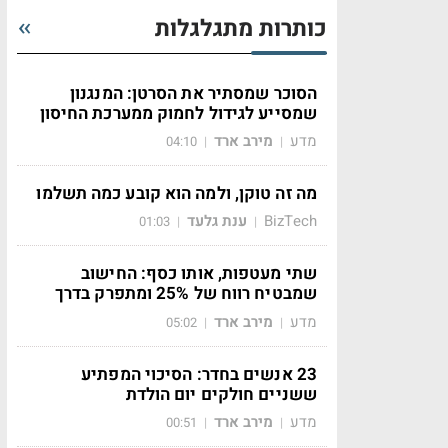
כותרות מתגלגלות
הסוכר שמסתיר את הסרטן: המנגנון
שמסייע לגידול לחמוק ממערכת החיסון
מדע
מירב ארד
04:10
|
|
מה זה טוקן, ולמה הוא קובע כמה תשלמו
BizTech
ענת גלעד
01:03
|
|
שתי מעטפות, אותו כסף: החישוב
שמבטיח רווח של 25% ומתפרק בדרך
מדע
מירב ארד
05:02
|
|
23 אנשים בחדר: הסיכוי המפתיע
ששניים חולקים יום הולדת
מדע
מירב ארד
00:51
|
|