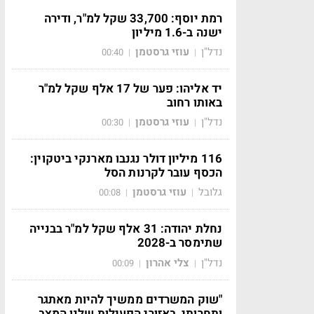
רמת יוסף: 33,700 שקל למ"ר, ודירה
ישנה ב-1.6 מיליון
נדל"ן
עוזי גרסטמן
00:40
|
|
יד אליהו: פער של 17 אלף שקל למ"ר
באותו רחוב
נדל"ן
עוזי גרסטמן
00:30
|
|
116 מיליון דולר נגנבו מארנקי ביטקוין:
הכסף עובר לקרנות הסל
גלובל
עוזי גרסטמן
00:08
|
|
נחלת יהודה: 31 אלף שקל למ"ר בבנייה
שתימסר ב-2028
נדל"ן
צלי אהרון
00:09
|
|
"שוק המשרדים ממשיך להיות מאתגר
ותחרותי, באזורי הפעילות שלנו המצב