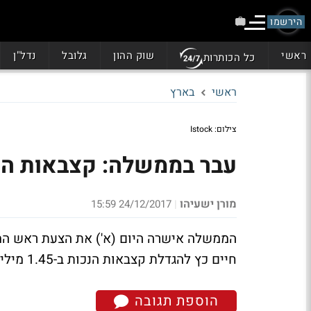
הירשמו
ראשי
שוק ההון
גלובל
נדל"ן
כל הכותרות
ראשי
בארץ
צילום: Istock
עבר בממשלה: קצבאות הנכים יועלו ב
מורן ישעיהו
24/12/2017 15:59
|
הממשלה אישרה היום (א') את הצעת ראש הממש
חיים כץ להגדלת קצבאות הנכות ב-1.45 מיליארד שקל. התוספת צפויה להיכנס בחודש ינואר הקרוב.
הוספת תגובה