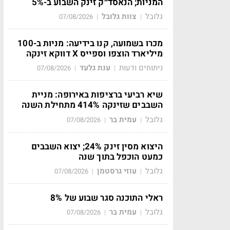
המניות; הנאסד״ק זינק השבוע ב-5%
גלובל
צוות גלובל
07/08/2026
|
|
מכרו בשמועה, קנו בידיעה: מניות ב-100
מיליארד הוצפו וספייס X דווקא זינקה
ניתוחים ודעות
ענת גלעד
07/08/2026
|
|
שיא רביעי ברציפות באירופה: מניית
השבבים שזינקה 414% מתחילת השנה
גלובל
עמית בר
07/08/2026
|
|
היצוא מסין זינק 24%; יצוא השבבים
כמעט הוכפל בתוך שנה
גלובל
עוזי גרסטמן
07/08/2026
|
|
ראלי התוכנה סגר שבוע של 8%
גלובל
עמית בר
07/08/2026
|
|