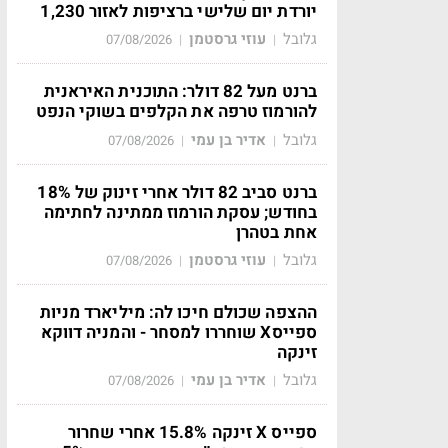
יורדת יום שלישי ברציפות לאזור 1,230
גלובל
עוזי גרסטמן
07/08/2026
|
|
ברנט מעל 82 דולר: התוכנית האיראנית
להורמוז טרפה את הקלפים בשוקי הנפט
גלובל
אדיר בן עמי
07/08/2026
|
|
ברנט סביב 82 דולר אחרי זינוק של 18%
בחודש; עסקת הורמוז ממתינה לחתימה
אחת בטהרן
גלובל
עוזי גרסטמן
07/08/2026
|
|
ההצפה שכולם חיכו לה: מיליארד מניות
ספייסX שוחררו למסחר - והמניה דווקא
זינקה
גלובל
אדיר בן עמי
07/08/2026
|
|
ספייס X זינקה 15.8% אחרי שחרור