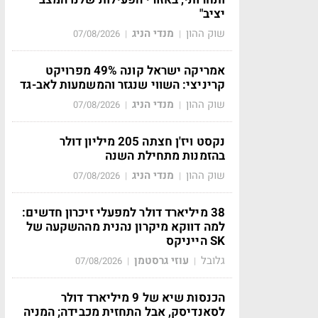
יציב"
שוק ההון
מנדי הניג
07/08/2026
|
|
אמריקה ישראל קונה 49% מפרויקט
קריניצי: השווי שנגזר והמשמעות לאב-גד
שוק ההון
מנדי הניג
07/08/2026
|
|
נקסט ויז'ן חצתה 205 מיליון דולר
בהזמנות מתחילת השנה
שוק ההון
מנדי הניג
07/08/2026
|
|
38 מיליארד דולר למפעלי זיכרון חדשים:
למה דווקא מיקרון נהנית מההשקעה של
SK הייניקס
גלובל
עוזי גרסטמן
07/08/2026
|
|
הכנסות שיא של 9 מיליארד דולר
לסאנדיסק, אבל התחזית מכבידה; המניה