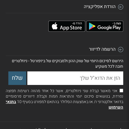
הורדת אפליקציה
הרשמה לדיוור
הירשם לסיכום היומי של שוק ההון ולמבזקים של ביזפורטל - ניוזלטרים
חובה לכל משקיע
אני מאשר קבלת שני ניוזלטרים, אשר כל אחד מהווה רשימת תפוצה
נפרדת, בנושאים סיכום יומי והתראות חמות וקבלת דיוורים פרסומיים
בדואר אלקטרוני ו/ או באמצעות הסלולר בהתאם למפורט בסעיף 10
בתנאי
השימוש