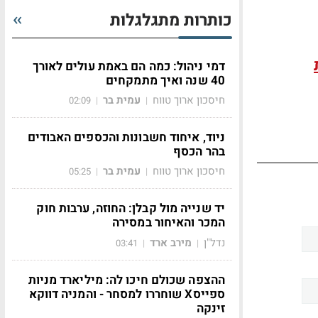
כותרות מתגלגלות
דמי ניהול: כמה הם באמת עולים לאורך
40 שנה ואיך מתמקחים
חיסכון ארוך טווח
עמית בר
02:09
|
|
ניוד, איחוד חשבונות והכספים האבודים
בהר הכסף
חיסכון ארוך טווח
עמית בר
05:25
|
|
יד שנייה מול קבלן: החוזה, ערבות חוק
המכר והאיחור במסירה
נדל"ן
מירב ארד
03:41
|
|
ההצפה שכולם חיכו לה: מיליארד מניות
ספייסX שוחררו למסחר - והמניה דווקא
זינקה