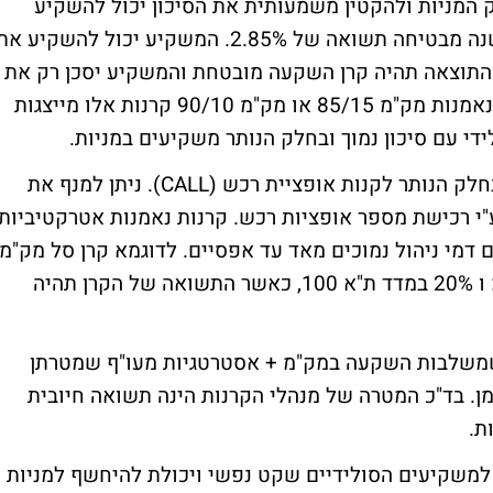
 המניות ולהקטין משמעותית את הסיכון יכול להשקיע
97% מכספו ברכישת מק"מ. רכישת מק"מ לשנה מבטיחה תשואה של 2.85%. המשקיע יכול להשקיע א
התוצאה תהיה קרן השקעה מובטחת והמשקיע יסכן רק את
הרווחים העתידיים. דוגמה נוספת היא קרנות נאמנות מק"מ 85/15 או מק"מ 90/10 קרנות אלו מייצגות
 עם סיכון נמוך ובחלק הנותר משקיעים במניות.
אפשרות נוספת היא להשקיע 97% במק"מ ובחלק הנותר לקנות אופציית רכש (CALL). ניתן למנף את
י רכישת מספר אופציות רכש. קרנות נאמנות אטרקטיביות
 דמי ניהול נמוכים מאד עד אפסיים. לדוגמא קרן סל מק"מ
80/20 יכולה להשקיע 80% מהנכסים במק"מ ו 20% במדד ת"א 100, כאשר התשואה של הקרן תהיה
 שמשלבות השקעה במק"מ + אסטרטגיות מעו"ף שמטרתן
ן. בד"כ המטרה של מנהלי הקרנות הינה תשואה חיובית
ת.
 למשקיעים הסולידיים שקט נפשי ויכולת להיחשף למניות