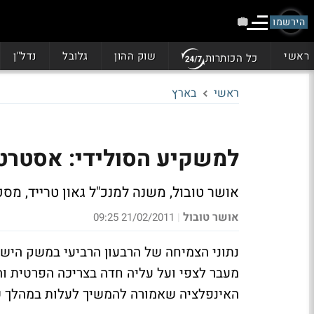
הירשמו
ראשי
שוק ההון
גלובל
נדל"ן
כל הכותרות
ראשי
בארץ
למשקיע הסולידי: אסטרטג
אושר טובול, משנה למנכ"ל גאון טרייד, מ
אושר טובול
21/02/2011 09:25
|
נתוני הצמיחה של הרבעון הרביעי במשק היש
מעבר לצפי ועל עליה חדה בצריכה הפרטית וה
האינפלציה שאמורה להמשיך לעלות במהלך שנת 1