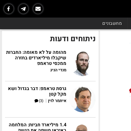
מחשבונים
ניתוחים ודעות
מהומה על לא מאומה: החברות
שיקבלו מיליארדים בחזרה
ממכסי טראמפ
מנדי הניג
גרסת טראמפ: דבר בגדול ושא
מקל קטן
|
איתמר לוין
(3)
1.4 מיליארד חביות: המלחמה
באיראן חשפה את הנשק