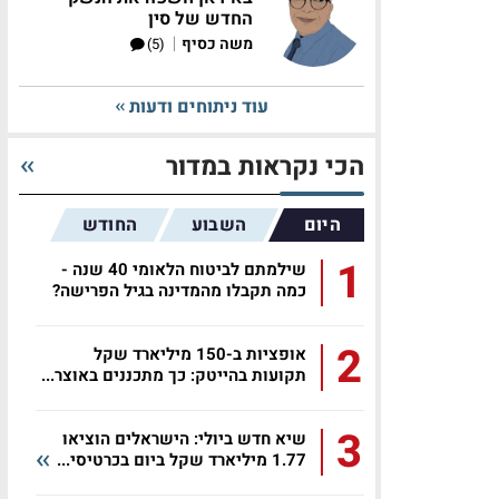
החדש של סין
|
משה כסיף
(5)
עוד ניתוחים ודעות
הכי נקראות במדור
היום
השבוע
החודש
1
שילמתם לביטוח הלאומי 40 שנה -
כמה תקבלו מהמדינה בגיל הפרישה?
2
אופציות ב-150 מיליארד שקל
תקועות בהייטק: כך מתכננים באוצר...
3
שיא חדש ביולי: הישראלים הוציאו
1.77 מיליארד שקל ביום בכרטיסי...