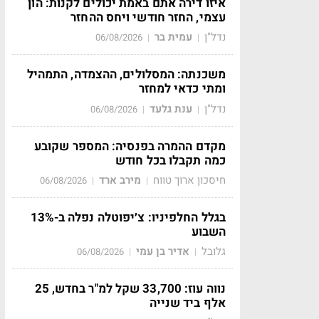
איזו דירה אתם באמת יכולים לקנות: הון
עצמי, החזר חודשי ויחס ההחזר
נדל"ן
עמית בר
06/08/2026
|
|
משכנתה: המסלולים, ההצמדה, התמהיל
ומתי כדאי למחזר
נדל"ן
ענת גלעד
06/08/2026
|
|
מקדם ההמרה בפנסיה: המספר שקובע
כמה תקבלו בכל חודש
חיסכון ארוך טווח
מירב ארד
06/08/2026
|
|
בגלל החלפיניו: צ׳יפוטלה נפלה ב-13%
השבוע
גלובל
אדיר בן עמי
06/08/2026
|
|
נווה עוז: 33,700 שקל למ"ר בחדש, 25
אלף ביד שנייה