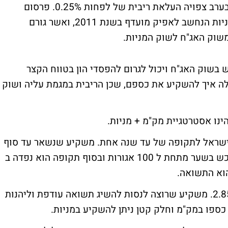
התגובה של הנגיד לא תאחר לבוא וכבר היום בערב צפויה העלאת ריבית של לפחות 0.25%. פרסום
הנתונים האלה תומך בהמשך עלייה בשוק המניות הנחשב לאפיק מועדף בשנת 2011, ואשר גורם
שוק האג"ח לשוק המניות.
 בשוק האג"ח ויכול לגרום להפסדי הון בטווח הקצר
לה איך להשקיע את כספם, שכן הריבית במגמת עליה ושוק
ינו אסטרטגיית מק"מ + מניות.
 ישראל לתקופה של עד שנה אחת. משקיע שנשאר עד סוף
התקופה מובטחת לו תשואה ודאית. מק"מ נרכש בשער מתחת ל 100 אגורות ובסוף תקופה הוא נפדה ב
התשואה של מק"מ לשנה עומדת היום על 2.85%. משקיע שרוצה לנסות להשיג תשואה עודפת וליהנות
כספו במק"מ וחלק קטן ניתן להשקיע במניות.