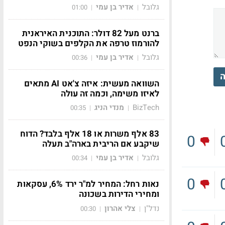
גלובל
אדיר בן עמי
01:00
|
|
ברנט מעל 82 דולר: התוכנית האיראנית
להורמוז טרפה את הקלפים בשוקי הנפט
גלובל
אדיר בן עמי
00:36
|
|
ה
השוואה מעשית: איזה צ'אט AI מתאים
לאיזו משימה, וכמה זה עולה
BizTech
מנדי הניג
00:35
|
|
83 אלף משרות או 18 אלף בלבד? הדוח
0
שיקבע אם הריבית בארה"ב תעלה
גלובל
אדיר בן עמי
00:34
|
|
0
נאות רחל: המחיר למ"ר ירד 6%, עסקאות
ומחירי הדירות בשכונה
נדל"ן
צלי אהרון
00:30
|
|