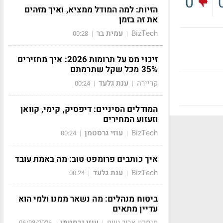
0
הזיות: למה המודל ממציא, ואיך מזהים
את זה בזמן
BizTech
עמית בר
00:28
|
|
זיכוי מס על תרומות 2026: איך מחזירים
35% מכל שקל שתרמתם
קריירה
ענת גלעד
00:24
|
|
המודלים הסיניים: דיפסיק, קימי, קוואן
וזעזוע המחירים
BizTech
עוזי גרסטמן
00:24
|
|
איך כותבים פרומפט טוב: מה באמת עובד
BizTech
ענת גלעד
00:24
|
|
ביטוח מנהלים: מה נשאר ממנו ולמי הוא
עדיין מתאים
חיסכון ארוך טווח
עוזי גרסטמן
06/08/2026
|
|