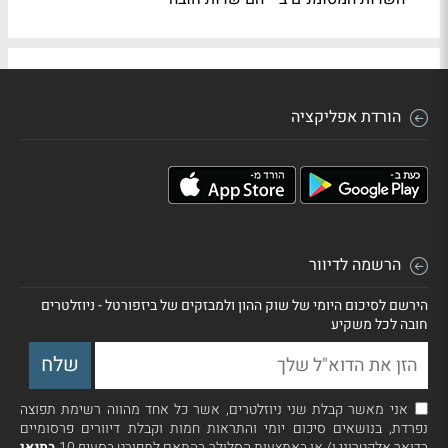
הורדת אפליקציה
הרשמה לדיוור
הירשם לסיכום היומי של שוק ההון ולמבזקים של ביזפורטל - ניוזלטרים
חובה לכל משקיע
אני מאשר קבלת שני ניוזלטרים, אשר כל אחד מהווה רשימת תפוצה
נפרדת, בנושאים סיכום יומי והתראות חמות וקבלת דיוורים פרסומיים
בדואר אלקטרוני ו/ או באמצעות הסלולר בהתאם למפורט בסעיף 10
בתנאי