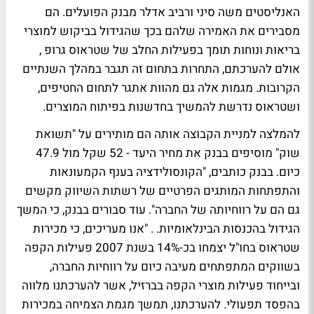
האנליסטים משה סיני ורביב אדלר מבנק הפועלים. הם
מסבירים את האמירה שלהם בכך שהגידול בביקוש למוצרי
בריאות ונוחות תומך בפעילות החלב של שטראוס גרופ ,
אולם להערכתם, התחרות בתחום זה תגבר במהלך השנתיים
הקרובות. מגמות אלה גם מהוות אתגר לתחום החטיפים,
ושטראוס נדרשת להמשיך בחדשנות בפיתוח המוצרים.
להמלצה למניית הקבוצה אותה הם מותירים על "תשואת
שוק" מוסיפים בבנק את מחיר היעד - 52 שקל מול 47.9
כיום. בבנק כותבים, "הקונסולידציה בענף הקמעונאות
והתפתחות המותגים הפרטיים של רשתות השיווק מקשים
גם הם על רווחיותה של החברה". עוד סבורים בבנק, כי המשך
הגידול בהכנסות הבינלאומיות. .
"אנו מעריכים, כי מכירות
שטראוס בחו"ל יצמחו בכ-14% בשנת 2007 פעילות הקפה
בשווקים המתפתחים מעיבה כיום על רווחיות החברה,
ובייחוד פעילות מוצרי הקפה בברזיל, אשר להערכתנו מלווה
בהפסד תפעולי. להערכתנו, תמשך מגמת הצמיחה במכירות