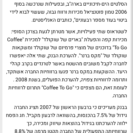
הסלטים הים-תיכוניים בארה"ב, ובפעילות שנרכשה בסוף
2006 טמון פוטנציאל מכירות ורווח גבוה, שעשוי לבוא לידי
ביטוי בעוד מספר רבעונים", כותבים האנליסטים.
לשטראוס שתי פעילויות, אשר מטרתן לגעת בצרכן הסופי:
מכירות קפה והפעלת "בארים של שוקולד" למכירת "Coffee
To Go" בדוכנים של מוצרי פרמיום של שוקולד ומשקאות
שוקולד של "מקס ברנר". להערכת הבנק, שתי אלה יאפשרו
לחברה לקבל משובים מהשטח באשר לטרנדים בקרב קהלי
היעד. ההשקעות במקס ברנר פגעו ברווחיות החברה אשתקד,
ותרומה לרווחיות צפויה, להערכת הפועלים, בשנת 2008 .
לעומת זאת, הם מצפים כי "Coffee To Go" תתרום לרווחיות
החברה.
בבנק מעריכים כי ברבעון הראשון של 2007 תציג החברה
גידול של 7.5% בהכנסות, בהשוואה לרבעון מקביל. חג הפסח
ילווה להערכתנו בגידול בהוצאות שיווק ומכירה, כך
שרווחיותה התפעולית של החברה תקטן מרמה של 8.8%