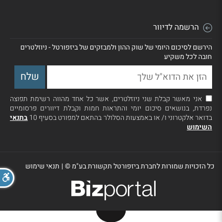
הרשמה לדיוור
הירשם לסיכום היומי של שוק ההון ולמבזקים של ביזפורטל - ניוזלטרים
חובה לכל משקיע
אני מאשר קבלת שני ניוזלטרים, אשר כל אחד מהווה רשימת תפוצה
נפרדת, בנושאים סיכום יומי והתראות חמות וקבלת דיוורים פרסומיים
בדואר אלקטרוני ו/ או באמצעות הסלולר בהתאם למפורט בסעיף 10
בתנאי
השימוש
כל הזכויות שמורות לחברת ביזפורטל תקשורת בע"מ ©
|
תנאי שימוש