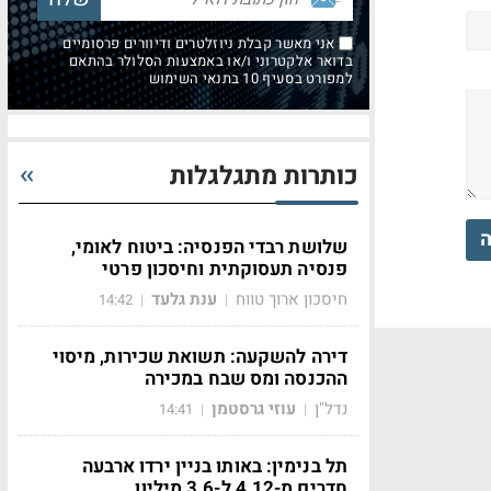
אני מאשר קבלת ניוזלטרים ודיוורים פרסומיים
בדואר אלקטרוני ו/או באמצעות הסלולר בהתאם
למפורט בסעיף 10 בתנאי השימוש
כותרות מתגלגלות
ה
שלושת רבדי הפנסיה: ביטוח לאומי,
פנסיה תעסוקתית וחיסכון פרטי
חיסכון ארוך טווח
ענת גלעד
14:42
|
|
דירה להשקעה: תשואת שכירות, מיסוי
ההכנסה ומס שבח במכירה
נדל"ן
עוזי גרסטמן
14:41
|
|
תל בנימין: באותו בניין ירדו ארבעה
חדרים מ-4.12 ל-3.6 מיליון