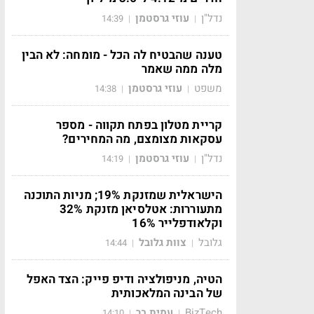
נדל"ן
עוזי גרסטמן
14:39
|
|
טענה שהבטיח לה הכל - מומחה: לא הבין
מלה ממה שאמר
משפט
עוזי גרסטמן
14:38
|
|
קריית מטלון בפתח תקווה - מספר
עסקאות מצומצם, מה המחירים?
נדל"ן
עוזי גרסטמן
14:19
|
|
הישראלית שמזנקת 19%; מניות התוכנה
מתעוררות: אטלסיאן מזנקת 32%
וקלאודפלייר 16%
גלובל
צוות גלובל
14:44
|
|
הטיה, מניפולציה ודיפ פייק: הצד האפל
של הבינה המלאכותית
BizTech
עמית בר
14:10
|
|