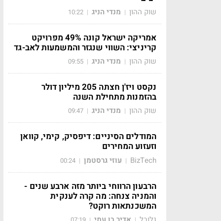
שוק ההון
מנדי הניג
10:22
|
|
אמריקה ישראל קונה 49% מפרויקט
קריניצי: השווי שנגזר והמשמעות לאב-גד
שוק ההון
מנדי הניג
09:55
|
|
נקסט ויז'ן חצתה 205 מיליון דולר
בהזמנות מתחילת השנה
שוק ההון
מנדי הניג
09:47
|
|
המודלים הסיניים: דיפסיק, קימי, קוואן
וזעזוע המחירים
BizTech
עוזי גרסטמן
00:24
|
|
הרבעון הרווחי ביותר מזה ארבע שנים -
והמניה צנחה: מה קרה לענקית
המשכנתאות רוקט?
גלובל
אדיר בן עמי
07:19
|
|