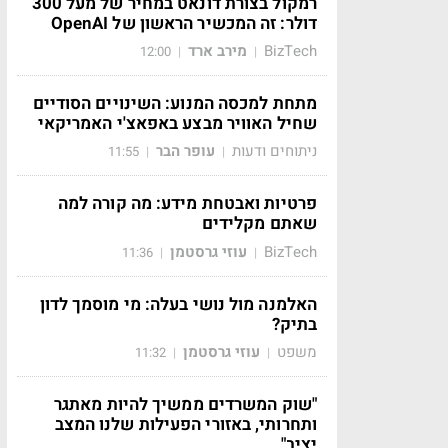
רמקול בצורת דונאט במחיר של מעל 300
דולר: זה המכשיר הראשון של OpenAI
BizTech
מירב ארד
12:00
|
|
מתחת למכסה המנוע: השינויים הסודיים
שחיל האוויר מבצע באפאצ'י האמריקאי
ניתוחים ודעות
עופר הבר
11:55
|
|
פרטיות ואבטחת מידע: מה קורה למה
שאתם מקלידים
BizTech
עוזי גרסטמן
11:36
|
|
האלמנה מול נושי בעלה: מי מוסמך לדון
בתיק?
משפט
עוזי גרסטמן
11:32
|
|
"שוק המשרדים ממשיך להיות מאתגר
ותחרותי, באזורי הפעילות שלנו המצב
יציב"