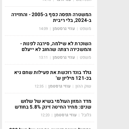
המשטרה תפסה כסף ב-2005 - והחזירה
ב-2024, בלי ריבית
משפט
עוזי גרסטמן
14:09
|
|
השוכרת לא שילמה, סירבה לפנות -
והמשכירה רצתה שהחוב לא ייעלם
משפט
עוזי גרסטמן
13:11
|
|
גולד בונד רוכשת את פעילות שחם גיא
בכ-121 מיליון ש'
שוק ההון
עוזי גרסטמן
12:35
|
|
מדד המזון העולמי בשיא של שלוש
שנים: מחיר החיטה זינק 5.8% בחודש
גלובל
עוזי גרסטמן
12:20
|
|