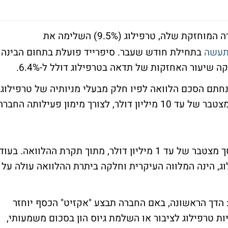
דיווחה כי החברה המוחזקת שלה, טרפילוג (9.5%) השלימה את
תעשה
בתחילת חודש שעבר. סיפרייד פועלת בתחום הבינה
יעור האחזקות של תדאה בטרפילוג דולל ל-6.4%.
חתם הסכם הלוואה לפיו חלק מבעלי מניותיה של טרפילוג,
ביניהם תדאה, יעמידו לה הלוואות בסך כולל מצטבר של עד 10 מיליון דולר, לצורך מימון פעילותה החבר
תדאה תתחייב להעמיד לטרפילוג הלוואות בסך מצטבר של עד 1 מיליון דולר, מתוך תקרת ההלוואה. בעוד
וג, הינה המלווה העיקרית וחלקה ביתרת ההלוואה עולה על
הדך הראשונה, באם החברה תבצע "אקזיט" הכסף יוחזר
ות טרפילוג לציבור או השלמת גיוס הון בסכום משמעותי,