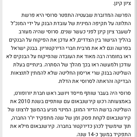
ציון קינן.
הפרשה המדוברת שבעטיה התפטר סרוסי היא פרשת
התלונה על תקיפה המינית של עובדת הבנק על ידי המנכ"ל
לשעבר ציון קינן לפני כעשר שנים. סרוסי שהיה מעורב
בהליך הגישור בין הצדדים, לא עדכן את הפיקוח על הבנקים
בפרשה וגם לא את מרבית חברי הדירקטוריון. בבנק ישראל
ראו בחומרה רבה מאוד את העובדה שהפיקוח על הבנקים לא
עודכן ולמעשה ראו בכך מהלך של הסתרה. בינתיים בעלת
השליטה בבנק שרי אריסון החליטה שלא להמתין לתוצאות
הבדיקה והראתה לסרוסי את הדלת.
סרוסי היה בעבר שותף מייסד ויושב ראש חברת יורופורט,
באמצעותה רכש קירשנבאום עם שותפים בשנת 2010 את
השליטה ברשת הדיור המוגן. המינוי מגיע בהמשך לרצונו של
קירשנבאום לקחת פסק זמן של שנה מתפקיד יו"ר החברה,
תוך שימשיך לכהן כדירקטור בחברה. קירשנבאום מילא את
התפקיד במשך כ-14 שנה.