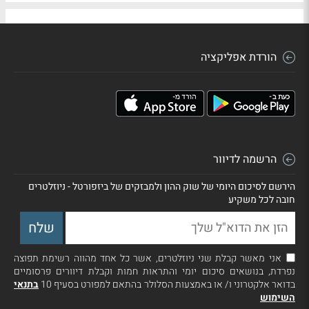
הורדת אפליקציה
הרשמה לדיוור
הירשם לסיכום היומי של שוק ההון ולמבזקים של ביזפורטל - ניוזלטרים
חובה לכל משקיע
אני מאשר קבלת שני ניוזלטרים, אשר כל אחד מהווה רשימת תפוצה
נפרדת, בנושאים סיכום יומי והתראות חמות וקבלת דיוורים פרסומיים
בדואר אלקטרוני ו/ או באמצעות הסלולר בהתאם למפורט בסעיף 10
בתנאי
השימוש