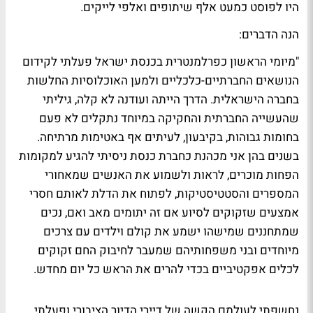
היו לפוסט כמעט אלף שיתופים ואלפי לייקים.
הנה הדברים:
"מיומי הראשון כפרלמנטרית בכנסת ישראל פעלתי לקידום
הנושאים החברתיים-כלכליים ולמען האוכלוסיות החלשות
בחברה הישראלית. הדרך הייתה ועודנה לא קלה, גיליתי
שהעשייה החברתית והחקיקה במיוחד נתקלים לא פעם
בחומות גבוהות, בקיבעון, לעיתים אף באטימות מרתיחה.
בשנים בהן אני מכהנת כחברת כנסת ניסיתי להגיע למקומות
הפחות מוכרים, לראות ולשמוע את האנשים שמאחורי
המספרים והסטטיסטיקות, לפתוח את הדלת לאותם חסרי
אמצעים שזקוקים לסיוע אם זה יתומים מאב ואם, נכים
שמתחננים שמישהו ישמע את קולם וילדים עם צרכים
מיוחדים ובני משפחותיהם שמעבר לחיבוק החם זקוקים
לכלים אפקטיביים בכדי להרים את הראש כל יום מחדש.
נחשפתי לעולמם הקשה של דיירי הדיור הציבורי ופעלתי