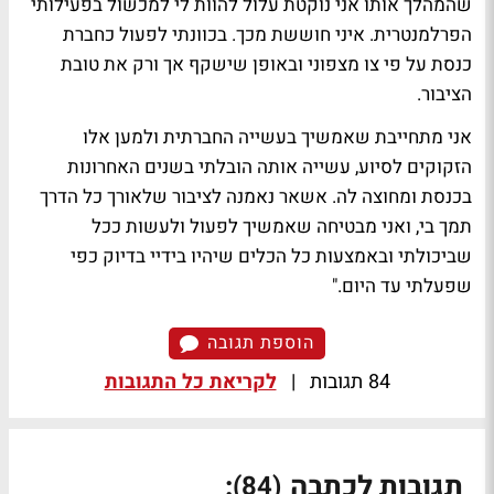
שהמהלך אותו אני נוקטת עלול להוות לי למכשול בפעילותי
הפרלמנטרית. איני חוששת מכך. בכוונתי לפעול כחברת
כנסת על פי צו מצפוני ובאופן שישקף אך ורק את טובת
הציבור.
אני מתחייבת שאמשיך בעשייה החברתית ולמען אלו
הזקוקים לסיוע, עשייה אותה הובלתי בשנים האחרונות
בכנסת ומחוצה לה. אשאר נאמנה לציבור שלאורך כל הדרך
תמך בי, ואני מבטיחה שאמשיך לפעול ולעשות ככל
שביכולתי ובאמצעות כל הכלים שיהיו בידיי בדיוק כפי
שפעלתי עד היום."
הוספת תגובה
84 תגובות
|
לקריאת כל התגובות
תגובות לכתבה
:
(84)