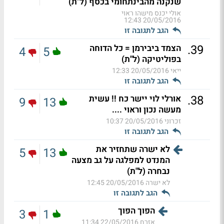
שנקנה מהבינתחומי בכסף (ל"ת)
אולי יכנס מישהו ראוי
20/05/2016 12:43
הגב לתגובה זו
.
39
הצמד ביבירמן = כל הדוחה
4
5
בפוליטיקה (ל"ת)
ייאי
20/05/2016 12:33
הגב לתגובה זו
.
38
אורלי לוי יישר כח !! עשית
9
13
מעשה נכון וראוי ....
זכרוני
20/05/2016 10:37
הגב לתגובה זו
לא ישרה שתחזיר את
5
13
המנדט למפלגה על גב מצעה
נבחרה (ל"ת)
לא ישרה
20/05/2016 12:45
הגב לתגובה זו
הפוך הפוך
3
1
אזרח
22/05/2016 11:34