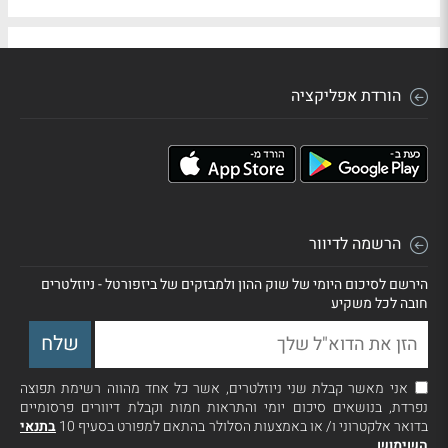
הורדת אפליקציה
הרשמה לדיוור
הירשם לסיכום היומי של שוק ההון ולמבזקים של ביזפורטל - ניוזלטרים
חובה לכל משקיע
אני מאשר קבלת שני ניוזלטרים, אשר כל אחד מהווה רשימת תפוצה
נפרדת, בנושאים סיכום יומי והתראות חמות וקבלת דיוורים פרסומיים
בדואר אלקטרוני ו/ או באמצעות הסלולר בהתאם למפורט בסעיף 10
בתנאי
השימוש