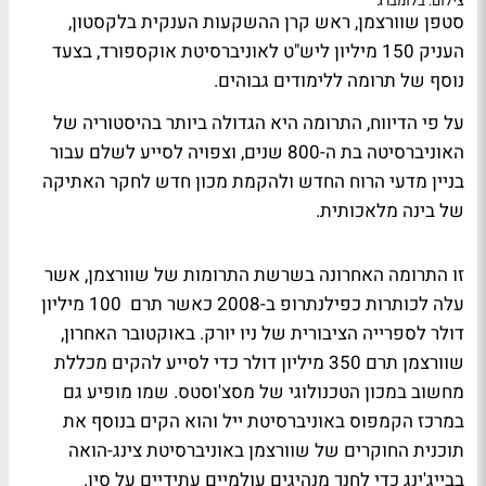
צילום: בלומברג
סטפן שוורצמן, ראש קרן ההשקעות הענקית בלקסטון,
העניק 150 מיליון ליש"ט לאוניברסיטת אוקספורד, בצעד
נוסף של תרומה ללימודים גבוהים.
על פי הדיווח, התרומה היא הגדולה ביותר בהיסטוריה של
האוניברסיטה בת ​ה-​800 שנים, וצפויה לסייע לשלם עבור
בניין מדעי הרוח החדש ולהקמת מכון חדש לחקר האתיקה
של בינה מלאכותית.
זו התרומה האחרונה בשרשת התרומות של שוורצמן, אשר
עלה לכותרות כפילנתרופ ב-2008 כאשר תרם 100 מיליון
דולר לספרייה הציבורית של ניו יורק. באוקטובר האחרון,
שוורצמן תרם 350 מיליון דולר כדי לסייע להקים מכללת
מחשוב במכון הטכנולוגי של מסצ'וסטס. שמו מופיע גם
במרכז הקמפוס באוניברסיטת ייל והוא הקים בנוסף את
תוכנית החוקרים של שוורצמן באוניברסיטת צינג-הואה
בבייג'ינג כדי לחנך מנהיגים עולמיים עתידיים על סין.