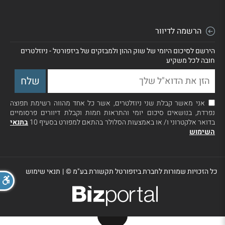
הרשמה לדיוור
הירשם לסיכום היומי של שוק ההון ולמבזקים של ביזפורטל - ניוזלטרים
חובה לכל משקיע
אני מאשר קבלת שני ניוזלטרים, אשר כל אחד מהווה רשימת תפוצה
נפרדת, בנושאים סיכום יומי והתראות חמות וקבלת דיוורים פרסומיים
בדואר אלקטרוני ו/ או באמצעות הסלולר בהתאם למפורט בסעיף 10
בתנאי
השימוש
כל הזכויות שמורות לחברת ביזפורטל תקשורת בע"מ ©
|
תנאי שימוש