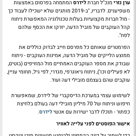
ערן נזרי
מנכ"ל חברת
לידרס
המתמחה בפרסום באמצעות
משפיענים. לדבריו, "ב-2019 מותגים שלא ישכילו לעבוד כך
- מול חברות מקצועיות בעלות טכנולוגיה המאפשרת ניתוח
קהל העוקבים של מוביל הדעה, יזרקו את הכסף שלהם
לפח".
הפרמטרים שאותם כל מפרסם חייב לבדוק כוללים את
ממוצע הלייקים של מוביל הדעה, אמינות העוקבים - ניתוח
שבודק את מספר העוקבים האמתיים מול המזויפים (בוטים,
לא פעילים וכו'), ניתוח גיאוגרפי, מגדרי, לפי גיל, תחומי עניין,
עוקבים שהם בעצמם מובילי דעה ועוד.
לשימוש עצמי במערכת הדיסקברי של לידרס, שמאפשרת
חיפוש וניתוח של 70 מיליון מובילי דעה בעולם בלחיצת
כפתור - תוכלו לדבר ישירות עם אנשי
לידרס
.
אישור הפוסטים לפני עלייה לאוויר
כדי לשמור על דיוק הקמפיין ​ולהימנע מטעויות תוכן וטקסט