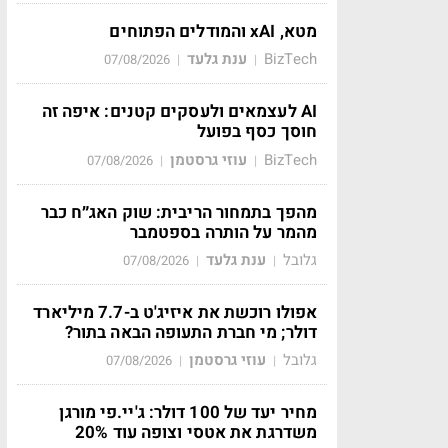
מטא, xAI והמודלים הפתוחים
BizTech
ענת גלעד
07/08/2026
|
|
AI לעצמאים ולעסקים קטנים: איפה זה
חוסך כסף בפועל
BizTech
עוזי גרסטמן
07/08/2026
|
|
מהפך בתמחור הריבית: שוק האג״ח כבר
מהמר על הותרה בספטמבר
גלובל
ענת גלעד
07/08/2026
|
|
אפולו רוכשת את איזיג'ט ב-7.7 מיליארד
דולר; מי חברת התעופה הבאה בתור?
גלובל
עוזי גרסטמן
07/08/2026
|
|
מחיר יעד של 100 דולר: ג'יי.פי מורגן
משדרגת את אטסי וצופה עוד 20%