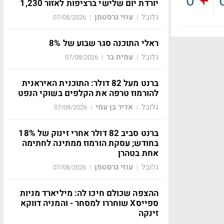
0
יורדת יום שלישי ברציפות לאזור 1,230
גלובל
עוזי גרסטמן
07/08/2026
|
|
ראלי התוכנה סגר שבוע של 8%
גלובל
עמית בר
07/08/2026
|
|
ברנט מעל 82 דולר: התוכנית האיראנית
להורמוז טרפה את הקלפים בשוקי הנפט
גלובל
אדיר בן עמי
07/08/2026
|
|
ברנט סביב 82 דולר אחרי זינוק של 18%
בחודש; עסקת הורמוז ממתינה לחתימה
אחת בטהרן
גלובל
עוזי גרסטמן
07/08/2026
|
|
ההצפה שכולם חיכו לה: מיליארד מניות
ספייסX שוחררו למסחר - והמניה דווקא
זינקה