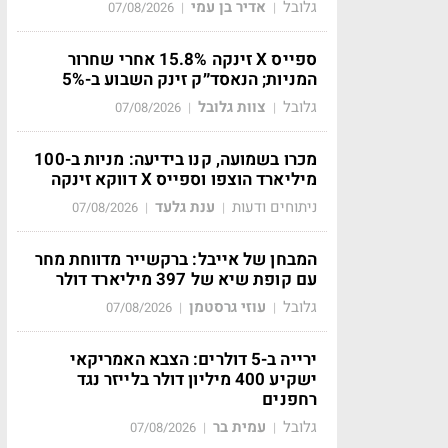
גלובל
אדיר בן עמי
07/08/2026
|
|
ספייס X זינקה 15.8% אחרי שחרור
המניות; הנאסד״ק זינק השבוע ב-5%
גלובל
צוות גלובל
07/08/2026
|
|
מכרו בשמועה, קנו בידיעה: מניות ב-100
מיליארד הוצפו וספייס X דווקא זינקה
ניתוחים ודעות
ענת גלעד
07/08/2026
|
|
המבחן של אייבל: ברקשייר מדווחת מחר
עם קופת שיא של 397 מיליארד דולר
גלובל
עוזי גרסטמן
07/08/2026
|
|
ירייה ב-5 דולרים: הצבא האמריקאי
ישקיע 400 מיליון דולר בלייזר נגד
רחפנים
גלובל
עמית בר
07/08/2026
|
|