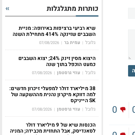
כותרות מתגלגלות
שיא רביעי ברציפות באירופה: מניית
השבבים שזינקה 414% מתחילת השנה
גלובל
עמית בר
07/08/2026
|
|
היצוא מסין זינק 24%; יצוא השבבים
כמעט הוכפל בתוך שנה
ה
גלובל
עוזי גרסטמן
07/08/2026
|
|
38 מיליארד דולר למפעלי זיכרון חדשים:
למה דווקא מיקרון נהנית מההשקעה של
SK הייניקס
0
גלובל
עוזי גרסטמן
07/08/2026
|
|
הכנסות שיא של 9 מיליארד דולר
לסאנדיסק, אבל התחזית מכבידה; המניה