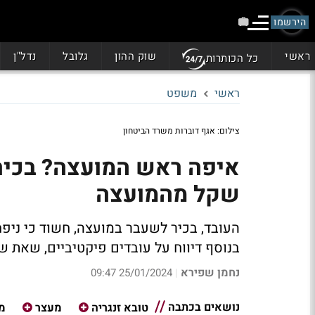
הירשמו
ראשי
שוק ההון
גלובל
נדל"ן
כל הכותרות
ראשי
משפט
צילום: אגף דוברות משרד הביטחון
איפה ראש המועצה? בכיר ב
שקל מהמועצה
העובד, בכיר לשעבר במועצה, חשוד כי ניפ
בנוסף דיווח על עובדים פיקטיביים, שאת 
נחמן שפירא
25/01/2024 09:47
|
נושאים בכתבה
טובא זנגריה
מעצר
מ