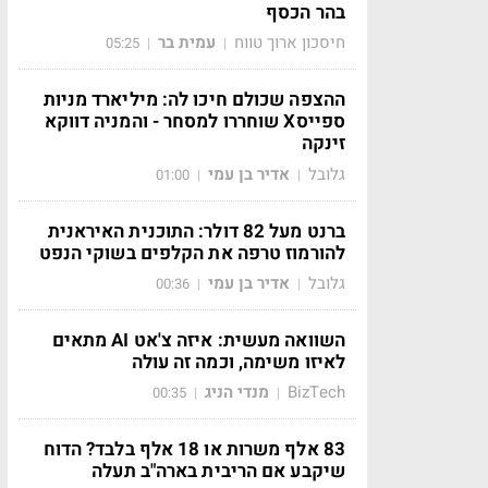
בהר הכסף
חיסכון ארוך טווח
עמית בר
05:25
|
|
ההצפה שכולם חיכו לה: מיליארד מניות
ספייסX שוחררו למסחר - והמניה דווקא
זינקה
גלובל
אדיר בן עמי
01:00
|
|
ברנט מעל 82 דולר: התוכנית האיראנית
להורמוז טרפה את הקלפים בשוקי הנפט
גלובל
אדיר בן עמי
00:36
|
|
השוואה מעשית: איזה צ'אט AI מתאים
לאיזו משימה, וכמה זה עולה
BizTech
מנדי הניג
00:35
|
|
83 אלף משרות או 18 אלף בלבד? הדוח
שיקבע אם הריבית בארה"ב תעלה