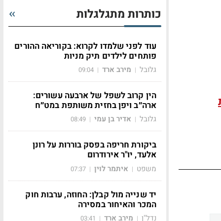
כותרות מתגלגלות
עוד לפני שלמדו לקרוא: בקוריאה ההורים
פותחים לילדים תיק מניות
גלובל
מירב ארד
09:04
|
|
הין קרוב לשפל של ארבעה עשורים:
ארה״ב ויפן בחזית משותפת במט״ח
גלובל
אדיר בן עמי
08:49
|
|
ביקורת חריפה בפסק בוררות על רונן
אלעד, יו"ר אירודרום
משפט
איתמר לוין
07:37
|
|
יד שנייה מול קבלן: החוזה, ערבות חוק
המכר והאיחור במסירה
נדל"ן
מירב ארד
03:41
|
|