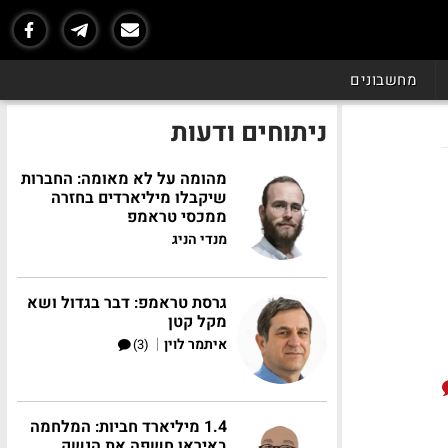
מחשבונים
ניתוחים ודעות
מהומה על לא מאומה: החברות
שיקבלו מיליארדים בחזרה
ממכסי טראמפ
מנדי הניג
גרסת טראמפ: דבר בגדול ושא
מקל קטן
|
איתמר לוין
(3)
1.4 מיליארד חביות: המלחמה
באיראן חשפה את הנשק