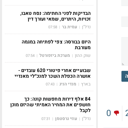
הבדיקות לפני החתימה: נסח טאבו,
זכויות, היתרים, שמאי ועורך דין
נדל"ן
עמית בר
07:58
|
|
היום בבורסה: צפי לפתיחה במגמה
מעורבת
שוק ההון
מערכת ביזפורטל
07:54
|
|
שבועיים אחרי פיטורי 620 עובדים -
ה
אושרה הכפלת השכר למנכ״לי מאנדיי
בארץ
מנדי הניג
07:43
|
|
84 אלף דירות מחפשות קונה: כך
חושפים את המחיר האמיתי שהיזם מוכן
לקבל
0
נדל"ן
עוזי גרסטמן
07:31
|
|