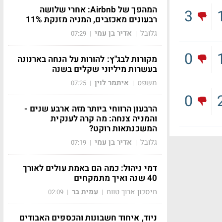
המהפך של Airbnb: אחרי שלושה
3
רבעונים מאכזבים, המניה מזנקת 11%
גלובל
אדיר בן עמי
07:29
|
|
0
מקורות לבג"ץ: להורות על הנחה בארנונה
בעשרות מיליוני שקלים בשנה
משפט
איתמר לוין
07:25
|
|
0
הרבעון הרווחי ביותר מזה ארבע שנים -
והמניה צנחה: מה קרה לענקית
המשכנתאות רוקט?
גלובל
אדיר בן עמי
07:19
|
|
דמי ניהול: כמה הם באמת עולים לאורך
40 שנה ואיך מתמקחים
חיסכון ארוך טווח
עמית בר
02:09
|
|
ניוד, איחוד חשבונות והכספים האבודים