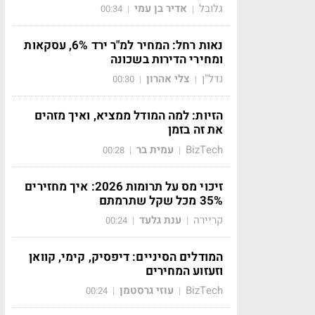
גלובל
אדיר בן עמי
00:34
|
|
נאות רחל: המחיר למ"ר ירד 6%, עסקאות
ומחירי הדירות בשכונה
נדל"ן
צלי אהרון
00:30
|
|
הזיות: למה המודל ממציא, ואיך מזהים
את זה בזמן
BizTech
עמית בר
00:28
|
|
זיכוי מס על תרומות 2026: איך מחזירים
35% מכל שקל שתרמתם
קריירה
ענת גלעד
00:24
|
|
המודלים הסיניים: דיפסיק, קימי, קוואן
וזעזוע המחירים
BizTech
עוזי גרסטמן
00:24
|
|