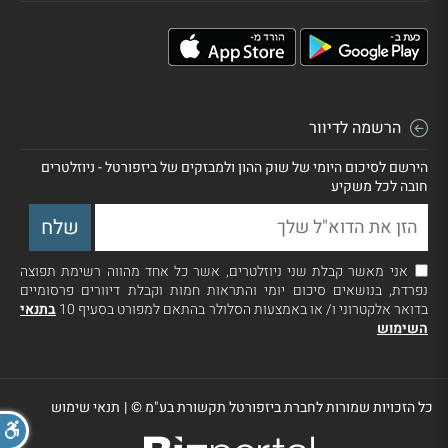
הרשמה לדיוור
הירשם לסיכום היומי של שוק ההון ולמבזקים של ביזפורטל - ניוזלטרים
חובה לכל משקיע
אני מאשר קבלת שני ניוזלטרים, אשר כל אחד מהווה רשימת תפוצה
נפרדת, בנושאים סיכום יומי והתראות חמות וקבלת דיוורים פרסומיים
בדואר אלקטרוני ו/ או באמצעות הסלולר בהתאם למפורט בסעיף 10
בתנאי
השימוש
כל הזכויות שמורות לחברת ביזפורטל תקשורת בע"מ ©
|
תנאי שימוש