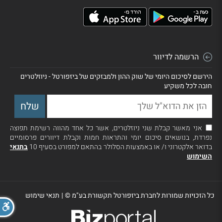
הרשמה לדיוור
הירשם לסיכום היומי של שוק ההון ולמבזקים של ביזפורטל - ניוזלטרים
חובה לכל משקיע
אני מאשר קבלת שני ניוזלטרים, אשר כל אחד מהווה רשימת תפוצה
נפרדת, בנושאים סיכום יומי והתראות חמות וקבלת דיוורים פרסומיים
בדואר אלקטרוני ו/ או באמצעות הסלולר בהתאם למפורט בסעיף 10
בתנאי
השימוש
כל הזכויות שמורות לחברת ביזפורטל תקשורת בע"מ ©
|
תנאי שימוש