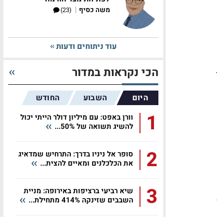
|
משה כסיף
(23)
עוד ניתוחים ודעות
הכי נקראות במדור
ב 1.1%
היום
השבוע
החודש
1
וורן באפט: עם מיליון דולר הייתי יכול
להשיג תשואה של 50%...
2
סופר אל ניניו בדרך: התרחיש שמדאיג
את הכלכלנים ומאיים להצית...
3
שיא רביעי ברציפות באירופה: מניית
השבבים שזינקה 414% מתחילת...