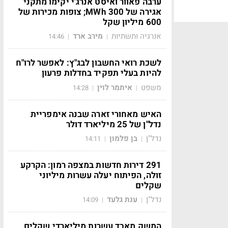
ערבה פאוור ואיסט אנרג'י יקימו מתקני
אגירה של 300 MWh; צופות מכירות של
600 מיליון שקל
אנרגיה ותשתיות
מירב ארד
14:46
|
|
לשכת רואי החשבון לבג"ץ: לאפשר לרו"ח
להיות בעלי תפקיד בחדלות פרעון
משפט
איתמר לוין
14:28
|
|
האיש מאחורי זארה שבנה אימפריית
נדל"ן של 25 מיליארד דולר
נדל"ן
בן פלמון
14:11
|
|
291 דירות חדשות במצפה רמון: הקרקע
זולה, הפיתוח יעלה עשרות מיליוני
שקלים
נדל"ן
ענת גלעד
14:09
|
|
המשק מאבד עשרות מיליארדי שקלים