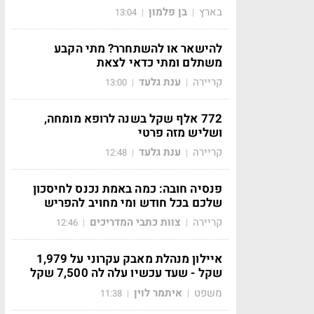
בארץ
בן פלמון
13:04
|
|
להישאר או להשתחרר? מתי הקבע
משתלם ומתי כדאי לצאת
קריירה
ענת גלעד
13:00
|
|
772 אלף שקל בשנה לרופא מומחה,
ושליש מזה פרטי
קריירה
ענת גלעד
12:48
|
|
פנסיה חובה: כמה באמת נכנס לחיסכון
שלכם בכל חודש ומי מחויב להפריש
קריירה
צוות כתבי המדריכים
12:46
|
|
איילון מנהלת מאבק עקרוני על 1,979
שקל - שעד עכשיו עלה לה 7,500 שקל
משפט
איתמר לוין
11:38
|
|