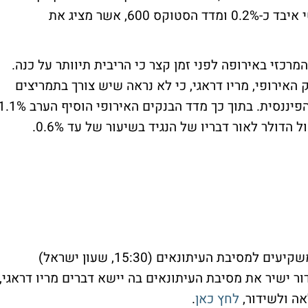
הצרפתי הוסיפו 0.1% ו-0.4%. הפוטסי הבריטי איבד כ-0.2% ומדד הסטוקס 600, אשר מציג את
רכזי באירופה לפני זמן קצר כי הריבית תיוותר על כנה.
 האירופי, מריו דראגי, כי לא נראה שיש צורך בתמריצים
נוספים ועתה יש להתמקד ביציבות המערכת הפיננסית. בתוך כך מדד הבנקים האירופי הוסיף הער
דולר לאור דבריו של הנגיד בשיעור של עד 0.6%.
לאחר עדכון הריבית כאמור, ממתינים כעת המשקיעים למסיבת העיתונאים (15:30, שעון ישראל)
קצר. Bizportal יעביר בשידור ישיר את מסיבת העיתונאים בה יישא דברים מריו דראגי,
אה ולשידור,
לחץ כאן
.