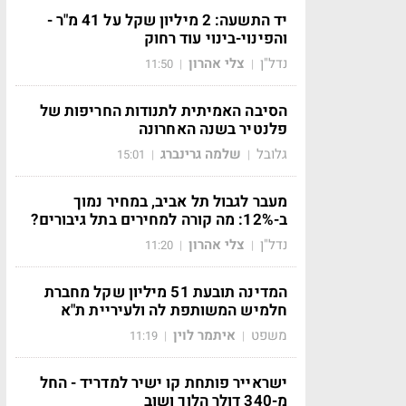
יד התשעה: 2 מיליון שקל על 41 מ"ר -
והפינוי-בינוי עוד רחוק
נדל"ן
צלי אהרון
11:50
|
|
הסיבה האמיתית לתנודות החריפות של
פלנטיר בשנה האחרונה
גלובל
שלמה גרינברג
15:01
|
|
מעבר לגבול תל אביב, במחיר נמוך
ב-12%: מה קורה למחירים בתל גיבורים?
נדל"ן
צלי אהרון
11:20
|
|
המדינה תובעת 51 מיליון שקל מחברת
חלמיש המשותפת לה ולעיריית ת"א
משפט
איתמר לוין
11:19
|
|
ישראייר פותחת קו ישיר למדריד - החל
מ-340 דולר הלוך ושוב