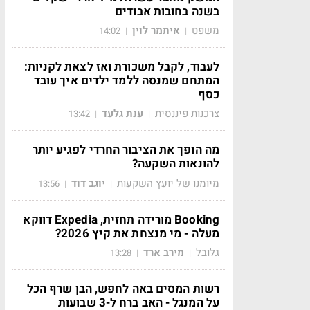
בשנה בחובות אבודים
משפט
איתמר לוין
14:02
|
|
לעבוד, לקבל משכורת ואז לצאת לקניות:
המתחם שמנסה ללמד ילדים איך עובד
כסף
צרכנות פיננסית
ענת גלעד
13:42
|
|
מה הופך את הציבור החרדי לפגיע יותר
להונאות השקעה?
מיומנו של יועץ השקעות
יוגב דוד
13:56
|
|
Booking מורידה תחזית, Expedia דווקא
מעלה - מי מנצחת את קיץ 2026?
גלובל
מירב ארד
13:28
|
|
רשות המסים באה לחפש, הבן שרף הכל
על המנגל - האב ברח ל-3 שבועות