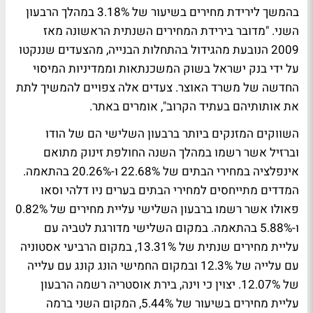
בהמשך לירידת מחירים בשיעור של 3.18% במהלך הרבעון
השני. "מדובר בירידת המחירים השנתית הראשונה מאז
2009 הנובעת מהגידול בהתחלות הבנייה, מהצעדים שננקטו
על ידי בנק ישראל בשוק המשכנתאות וממדיניות המיסוי
החדשה של משרד האוצר. צעדים אלה צפויים להמשיך לתת
את אותותיהם בעתיד הקרוב", אומרים באתר.
השווקים המזנקים ביותר ברבעון השלישי הם של הודו
וברזיל אשר רשמו במהלך השנה החולפת זינוק מתואם
אינפלציה במחירי הבתים של 22.68% ו-20.26% בהתאמה.
המדדים מתייחסים למחירי הבתים בערים ניו דלהי וסאו
פאולו אשר רשמו ברבעון השלישי עליית מחירים של 0.82%
ו-5.88% בהתאמה. במקום השלישי מדורגת לטביה עם
עליית מחירים שנתית של 13.31%, במקום הרביעי אסטוניה
עם עלייה של 12.3% ובמקום החמישי הונג קונג עם עלייה
של 12.07%. יצוין כי וינה, בירת אוסטריה רשמה הרבעון
עליית מחירים בשיעור של 5.44%, המקום השני ברמה