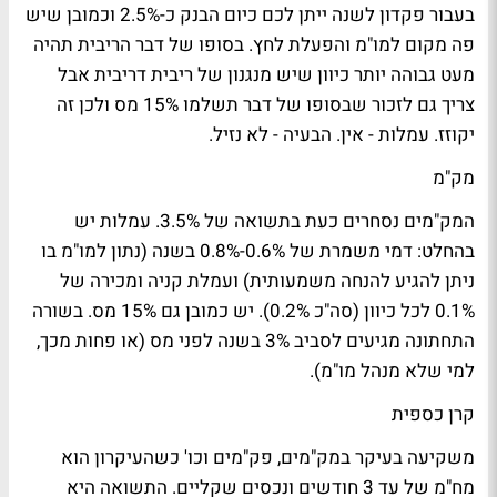
בעבור פקדון לשנה ייתן לכם כיום הבנק כ-2.5% וכמובן שיש
פה מקום למו"מ והפעלת לחץ. בסופו של דבר הריבית תהיה
מעט גבוהה יותר כיוון שיש מנגנון של ריבית דריבית אבל
צריך גם לזכור שבסופו של דבר תשלמו 15% מס ולכן זה
יקוזז. עמלות - אין. הבעיה - לא נזיל.
מק"מ
המק"מים נסחרים כעת בתשואה של 3.5%. עמלות יש
בהחלט: דמי משמרת של 0.6%-0.8% בשנה (נתון למו"מ בו
ניתן להגיע להנחה משמעותית) ועמלת קניה ומכירה של
0.1% לכל כיוון (סה"כ 0.2%). יש כמובן גם 15% מס. בשורה
התחתונה מגיעים לסביב 3% בשנה לפני מס (או פחות מכך,
למי שלא מנהל מו"מ).
קרן כספית
משקיעה בעיקר במק"מים, פק"מים וכו' כשהעיקרון הוא
מח"מ של עד 3 חודשים ונכסים שקליים. התשואה היא