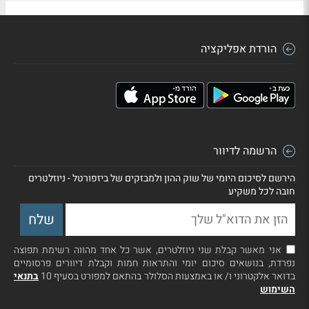
הורדת אפליקציה
הרשמה לדיוור
הירשם לסיכום היומי של שוק ההון ולמבזקים של ביזפורטל - ניוזלטרים
חובה לכל משקיע
אני מאשר קבלת שני ניוזלטרים, אשר כל אחד מהווה רשימת תפוצה
נפרדת, בנושאים סיכום יומי והתראות חמות וקבלת דיוורים פרסומיים
בדואר אלקטרוני ו/ או באמצעות הסלולר בהתאם למפורט בסעיף 10
בתנאי
השימוש