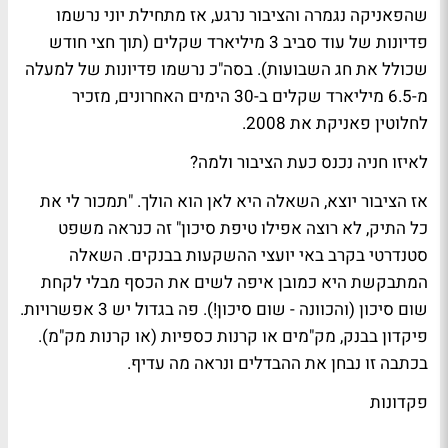
שהפאניקה נגמרה והציבור נרגע, אז מתחילת יוני נרשמו
פדיונות של עוד סביב 3 מיליארד שקלים (תוך חצי חודש
שכולל את חג השבועות). בסה"כ נרשמו פדיונות של למעלה
מ-6.5 מיליארד שקלים ב-30 הימים האחרונים, מזכיר
לחלוטין פאניקת את 2008.
לאיזו חניה נכנס כעת הציבור ולמה?
אז הציבור יוצא, השאלה היא לאן הוא הולך. "תמכור לי את
כל התיק, לא רוצה אפילו טיפת סיכון" זה כנראה משפט
סטנדרטי בקרב באי יועצי ההשקעות בבנקים. השאלה
המתבקשת היא כמובן איפה לשים את הכסף מבלי לקחת
שום סיכון (והכוונה - שום סיכון!). פה בגדול יש 3 אפשרויות.
פיקדון בבנק, מק"מים או קרנות כספיות (או קרנות מק"מ).
בכתבה זו נבחן את ההבדלים ונראה מה עדיף.
פקדונות