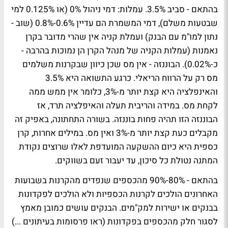
בהתאם - סביב 3.5%. עמלות: דמי ניהול 0% (או 0.125% למי
שבטעות משלם), דמי המשמרת הם עדיין 0.6%-0.8% (שוב -
נתון למו"מ עם הבנק) ועמלת קניה אין שהרי מדובר בקרן
נאמנות (עמלות הקניה של מנהל הקרן הן נמוכות בהרבה -
כ-0.02%). הבוננזה - אין מס שכן כיוון שבקרנות משלמים
מס רק על הרווח הריאלי. כרגע התשואה היא 3.5%
והאינפלציה היא קצת יותר מ-3%, כלומר אין ממש ממה
לקחת מס. במידה והריבית תעלה והאיפלציה תרד, אז
הבוננזה הזו תהיה פחות בוננזה. בשורה התחתונה, באפיק זה
מקבלים כעת קצת יותר מ-3% ואין מס. במילים אחרות, קרן
כספית היא כיום ההשקעה המועדפת לאלו שרוצים נקודת
המתנה נטולת כל סיכון, עד יעבור זעם בשווקים.
בהתאם - 80%-90% מהכספים שנפדים מהקרנות בשבועות
האחרונים הולכים לקרנות הכספיות ולא הולכים לפקדונות
בבנקים או ישירות למק"מים. הבנקים עושים כמובן מאמץ
לסגור חלק מהכספים בפקדונות (ראו פרסומות בעיתונים ...)