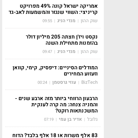
אמריקה ישראל קונה 49% מפרויקט
קריניצי: השווי שנגזר והמשמעות לאב-גד
שוק ההון
מנדי הניג
09:55
|
|
נקסט ויז'ן חצתה 205 מיליון דולר
בהזמנות מתחילת השנה
שוק ההון
מנדי הניג
09:47
|
|
המודלים הסיניים: דיפסיק, קימי, קוואן
וזעזוע המחירים
BizTech
עוזי גרסטמן
00:24
|
|
הרבעון הרווחי ביותר מזה ארבע שנים -
והמניה צנחה: מה קרה לענקית
המשכנתאות רוקט?
גלובל
אדיר בן עמי
07:19
|
|
83 אלף משרות או 18 אלף בלבד? הדוח