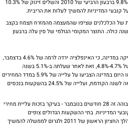
התוצר המקומי הגולמי (תמ"ג) של סין צמח ב-9.8% ברבעון הרביעי של 2010 והשלים זינוק של 10.3%
ת של הכלכלנים שציפו שהמעצמה מהמזרח תצמח בקצב
9.2 ברבעון הרביעי ובקצב של 10.1% בשנה כולה. התוצר המקומי הגולמי של סין עלה ברבעון
במקביל, פרסמה הלשכה המרכזית לסטטיסטיקה במדינה, כי האינפלציה ירדה לרמה של 4.6% בדצמבר,
מעט מתחת לתחזיות הכלכלנים לאינפלציה של 4.7%-4.8%, זאת לאחר שעלתה ב-5.1% בשנה
שהסתיימה בנובמבר. נתונים נוספים שפורסמו היום במדינה הצביעו על עלייה של 5.9% במדד המחירים
ליצרן (אינפלציה קמעונאית) בדצמבר בהשוואה לשנה הקודמת, ועלייה של 24.5% בהשקעות בנכסים
קצב האינפלציה השנתי בסין המריא לרמה הגבוהה זה 28 חודשים בנובמבר - בעיקר בזכות עליית מחירי
ובעי המדיניות. בתי ההשקעות הגדולים צופים
שהאינפלציה עלולה לטפס לרמה של 6% במהלך החציון הראשון של 2011 ולגרום לממשלה להמשיך