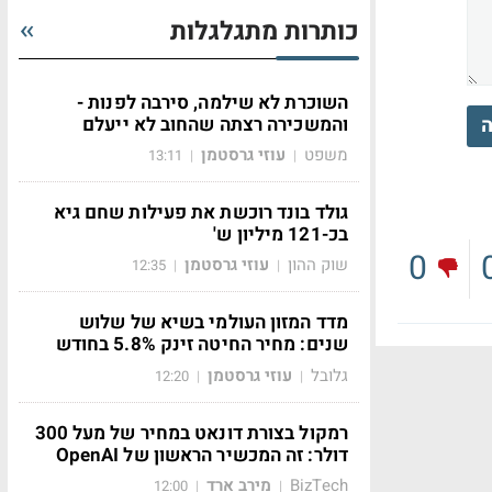
כותרות מתגלגלות
השוכרת לא שילמה, סירבה לפנות -
ה
והמשכירה רצתה שהחוב לא ייעלם
משפט
עוזי גרסטמן
13:11
|
|
גולד בונד רוכשת את פעילות שחם גיא
בכ-121 מיליון ש'
0
שוק ההון
עוזי גרסטמן
12:35
|
|
מדד המזון העולמי בשיא של שלוש
שנים: מחיר החיטה זינק 5.8% בחודש
גלובל
עוזי גרסטמן
12:20
|
|
רמקול בצורת דונאט במחיר של מעל 300
דולר: זה המכשיר הראשון של OpenAI
BizTech
מירב ארד
12:00
|
|