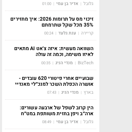
גלובל
אדיר בן עמי
01:00
|
|
זיכוי מס על תרומות 2026: איך מחזירים
35% מכל שקל שתרמתם
קריירה
ענת גלעד
00:24
|
|
השוואה מעשית: איזה צ'אט AI מתאים
לאיזו משימה, וכמה זה עולה
BizTech
מנדי הניג
00:35
|
|
שבועיים אחרי פיטורי 620 עובדים -
אושרה הכפלת השכר למנכ״לי מאנדיי
בארץ
מנדי הניג
07:43
|
|
הין קרוב לשפל של ארבעה עשורים:
ארה״ב ויפן בחזית משותפת במט״ח
גלובל
אדיר בן עמי
08:49
|
|