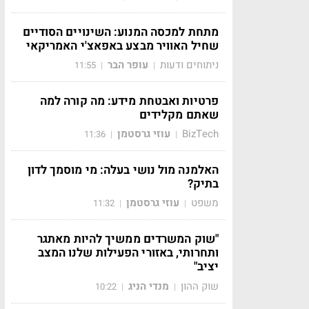
מתחת למכסה המנוע: השינויים הסודיים
שחיל האוויר מבצע באפאצ'י האמריקאי
ניתוחים ודעות
עופר הבר
11:55
|
|
פרטיות ואבטחת מידע: מה קורה למה
שאתם מקלידים
BizTech
עוזי גרסטמן
11:36
|
|
האלמנה מול נושי בעלה: מי מוסמך לדון
בתיק?
משפט
עוזי גרסטמן
11:32
|
|
"שוק המשרדים ממשיך להיות מאתגר
ותחרותי, באזורי הפעילות שלנו המצב
יציב"
שוק ההון
מנדי הניג
10:22
|
|