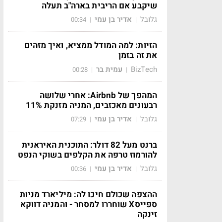
שיקבע אם הריבית בארה"ב תעלה
גלובל
אדיר בן עמי
00:34
|
|
הזיות: למה המודל ממציא, ואיך מזהים
את זה בזמן
BizTech
עמית בר
00:28
|
|
המהפך של Airbnb: אחרי שלושה
רבעונים מאכזבים, המניה מזנקת 11%
גלובל
אדיר בן עמי
07:29
|
|
ברנט מעל 82 דולר: התוכנית האיראנית
להורמוז טרפה את הקלפים בשוקי הנפט
גלובל
אדיר בן עמי
00:36
|
|
ההצפה שכולם חיכו לה: מיליארד מניות
ספייסX שוחררו למסחר - והמניה דווקא
זינקה