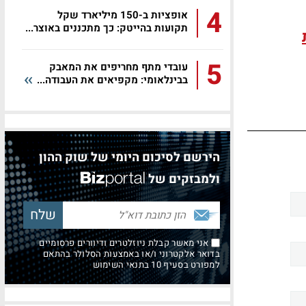
4
אופציות ב-150 מיליארד שקל
תקועות בהייטק: כך מתכננים באוצר...
5
עובדי מתף מחריפים את המאבק
בבינלאומי: מקפיאים את העבודה...
הירשם לסיכום היומי של שוק ההון
ולמבזקים של
אני מאשר קבלת ניוזלטרים ודיוורים פרסומיים
בדואר אלקטרוני ו/או באמצעות הסלולר בהתאם
למפורט בסעיף 10 בתנאי השימוש