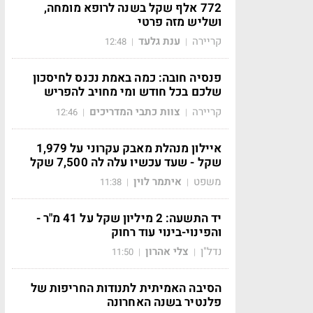
772 אלף שקל בשנה לרופא מומחה,
ושליש מזה פרטי
קריירה
ענת גלעד
12:48
|
|
פנסיה חובה: כמה באמת נכנס לחיסכון
שלכם בכל חודש ומי מחויב להפריש
קריירה
צוות כתבי המדריכים
12:46
|
|
איילון מנהלת מאבק עקרוני על 1,979
שקל - שעד עכשיו עלה לה 7,500 שקל
משפט
איתמר לוין
11:38
|
|
יד התשעה: 2 מיליון שקל על 41 מ"ר -
והפינוי-בינוי עוד רחוק
נדל"ן
צלי אהרון
11:50
|
|
הסיבה האמיתית לתנודות החריפות של
פלנטיר בשנה האחרונה