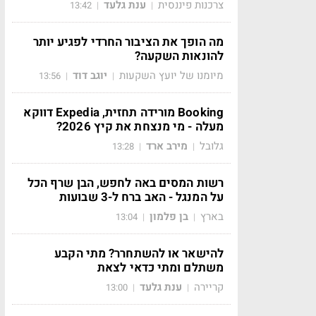
צרכנות פיננסית
ענת גלעד
13:42
|
|
מה הופך את הציבור החרדי לפגיע יותר
להונאות השקעה?
מיומנו של יועץ השקעות
יוגב דוד
13:56
|
|
Booking מורידה תחזית, Expedia דווקא
מעלה - מי מנצחת את קיץ 2026?
גלובל
מירב ארד
13:28
|
|
רשות המסים באה לחפש, הבן שרף הכל
על המנגל - האב ברח ל-3 שבועות
בארץ
בן פלמון
13:04
|
|
להישאר או להשתחרר? מתי הקבע
משתלם ומתי כדאי לצאת
קריירה
ענת גלעד
13:00
|
|