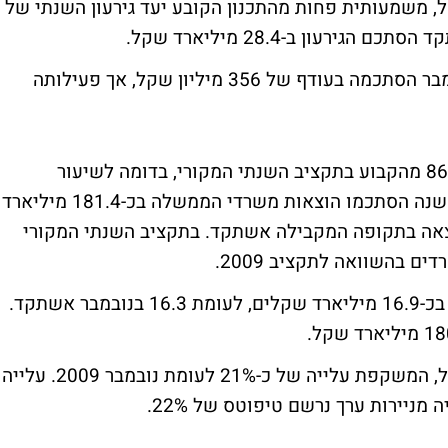
יבי על 15.9 מיליארד שקל, משמעותית פחות מהתכנון הקובע יעד גירעון השנתי של
הפעילות המקומית של הממשלה בחודש נובמבר הסתכמה בעודף של 356 מיליון שקל, אך פעילותה
עד סוף נובמבר ניצלו משרדי הממשלה כ-86.6% מהקבוע בתקציב השנתי המקורי, בדומה לשיעור
הממוצע בחמש השנים האחרונות. מתחילת השנה הסתכמו הוצאות משרדי הממשלה בכ-181.4 מיליארד
ול של כ 2.5% לעומת ההוצאה בתקופה המקבילה אשתקד. בתקציב השנתי המקורי
סך ההכנסות ממסים הסתכמו בחודש נובמבר בכ-16.9 מיליארד שקלים, לעומת 16.3 בנובמבר אשתקד.
הגבייה משוק ההון הסתכמה ב-250 מליון שקל, המשקפת עלייה של כ-21% לעומת נובמבר 2009. עלייה