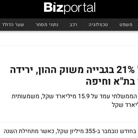
משפט
טכנולוגיה
רכב
נתוני מסחר
שער הדולר
הכנסות ממסים: זינוק של 21% בגבייה משוק ההון, ירידה
בת"א וחיפה
מאז תחילת השנה ועד סוף נובמבר הגירעון הממשלתי עמד על 15.9 מיליארד שקל, משמעותית
הגירעון התקציבי של ממשלת ישראל הסתכם בחודש נובמבר ב-355 מיליון שקל, כאשר מתחילת השנה