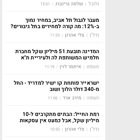
גלובל
שלמה גרינברג
15:01
|
|
מעבר לגבול תל אביב, במחיר נמוך
ב-12%: מה קורה למחירים בתל גיבורים?
נדל"ן
צלי אהרון
11:20
|
|
המדינה תובעת 51 מיליון שקל מחברת
חלמיש המשותפת לה ולעיריית ת"א
משפט
איתמר לוין
11:19
|
|
ישראייר פותחת קו ישיר למדריד - החל
מ-340 דולר הלוך ושוב
תעופה
מירב ארד
11:06
|
|
רמת החייל: הבתים מתקרבים ל-10
מיליון שקל, אבל כמעט אין עסקאות
נדל"ן
צלי אהרון
10:50
|
|