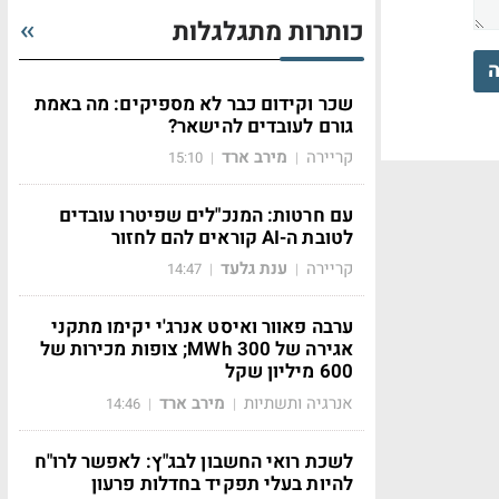
כותרות מתגלגלות
ה
שכר וקידום כבר לא מספיקים: מה באמת
גורם לעובדים להישאר?
קריירה
מירב ארד
15:10
|
|
עם חרטות: המנכ"לים שפיטרו עובדים
לטובת ה-AI קוראים להם לחזור
קריירה
ענת גלעד
14:47
|
|
ערבה פאוור ואיסט אנרג'י יקימו מתקני
אגירה של 300 MWh; צופות מכירות של
600 מיליון שקל
אנרגיה ותשתיות
מירב ארד
14:46
|
|
לשכת רואי החשבון לבג"ץ: לאפשר לרו"ח
להיות בעלי תפקיד בחדלות פרעון