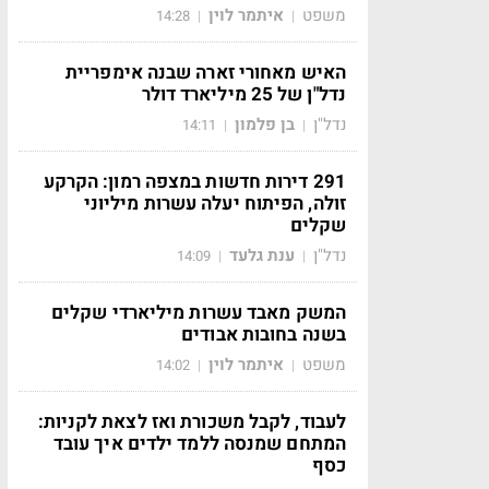
משפט
איתמר לוין
14:28
|
|
האיש מאחורי זארה שבנה אימפריית
נדל"ן של 25 מיליארד דולר
נדל"ן
בן פלמון
14:11
|
|
291 דירות חדשות במצפה רמון: הקרקע
זולה, הפיתוח יעלה עשרות מיליוני
שקלים
נדל"ן
ענת גלעד
14:09
|
|
המשק מאבד עשרות מיליארדי שקלים
בשנה בחובות אבודים
משפט
איתמר לוין
14:02
|
|
לעבוד, לקבל משכורת ואז לצאת לקניות:
המתחם שמנסה ללמד ילדים איך עובד
כסף