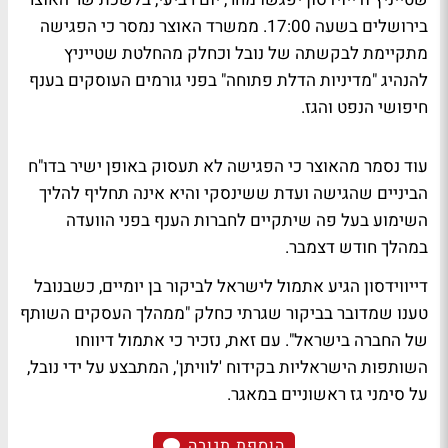
בירושלים בשעה 17:00. ממשרד האוצר נמסר כי הפגישה
מתקיימת לבקשתה של נובל וכחלק מהחלטת שטייניץ
להנהיג "מדיניות הדלת פתוחה" בפני גורמים העוסקים בענף
חיפושי הנפט והגז.
עוד נסמר מהאוצר כי הפגישה לא תעסוק באופן ישיר בדו"ח
הביניים שהגישה ועדת ששינסקי והיא אינה תחליף להליך
השימוע בעל פה שיתקיים לחברות הענף בפני הוועדה
במהלך חודש דצמבר.
דייווידסון הגיע אתמול לישראל לביקור בן יומיים, כשבנובל
טענו שמדובר בביקור שגרתי כחלק "ממהלך העסקים השותף
של החברה בישראל". עם זאת, נזכיר כי אתמול דיווחו
השותפות הישראליות
בקידוח 'לוויתן'
, המתבצע על ידי נובל,
על
סימני גז ראשוניים במאגר
.
הוספת תגובה