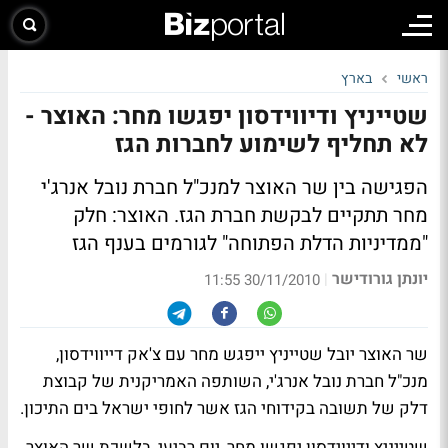
ראשי
בארץ
שטייניץ ודיווידסון יפגשו מחר: האוצר -
לא תחליף לשימוע לחברות הגז
הפגישה בין שר האוצר למנכ"ל חברת נובל אנרג'י
מחר תתקיים לבקשת חברת הגז. האוצר: חלק
"ממדיניות הדלת הפתוחה" לגורמים בענף הגז
יונתן גורודישר
|
30/11/2010 11:55
שר האוצר יובל שטייניץ ייפגש מחר עם צ'אק דייווידסון,
מנכ"ל חברת נובל אנרג'י, השותפה האמריקנית של קבוצת
דלק של תשובה בקידוחי הגז אשר לחופי ישראל בים התיכון.
שטייניץ ודייוידסון יפגשו מחר, יום רביעי, בלשכת שר האוצר