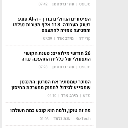
משפט
עוזי גרסטמן
07:42
|
|
הפיטורים הגדולים בדרך - ה-AI פוגע
בשוק העבודה: 113 אלף משרות נעלמו
והפגיעה צפויה להתעצם
קריירה
מירב ארד
07:39
|
|
26 חודשי מילואים: טענת הקושי
התפעולי של כללית התהפכה נגדה
משפט
עוזי גרסטמן
07:28
|
|
הסוכר שמסתיר את הסרטן: המנגנון
שמסייע לגידול לחמוק ממערכת החיסון
מדע
מירב ארד
04:10
|
|
מה זה טוקן, ולמה הוא קובע כמה תשלמו
BizTech
ענת גלעד
01:03
|
|