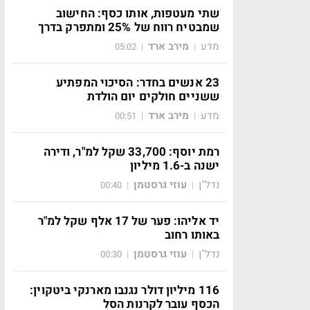
שתי מעטפות, אותו כסף: החישוב
שמבטיח רווח של 25% ומתפרק בדרך
מדע
מירב ארד
05:02
|
|
23 אנשים בחדר: הסיכוי המפתיע
ששניים חולקים יום הולדת
מדע
מירב ארד
00:51
|
|
רמת יוסף: 33,700 שקל למ"ר, ודירה
ישנה ב-1.6 מיליון
נדל"ן
עוזי גרסטמן
00:40
|
|
יד אליהו: פער של 17 אלף שקל למ"ר
באותו רחוב
נדל"ן
עוזי גרסטמן
00:30
|
|
116 מיליון דולר נגנבו מארנקי ביטקוין:
הכסף עובר לקרנות הסל