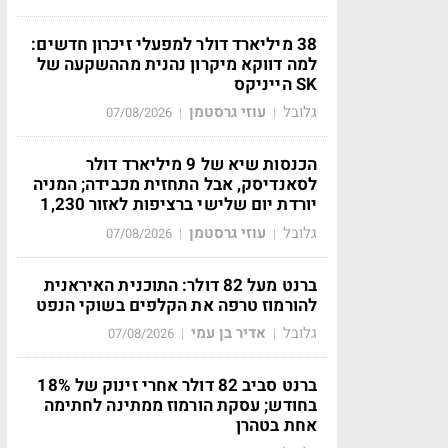
38 מיליארד דולר למפעלי זיכרון חדשים:
למה דווקא מיקרון נהנית מההשקעה של
SK הייניקס
גלובל
עוזי גרסטמן
07/08/2026
|
|
הכנסות שיא של 9 מיליארד דולר
לסאנדיסק, אבל התחזית מכבידה; המניה
יורדת יום שלישי ברציפות לאזור 1,230
גלובל
עוזי גרסטמן
07/08/2026
|
|
ברנט מעל 82 דולר: התוכנית האיראנית
להורמוז טרפה את הקלפים בשוקי הנפט
גלובל
אדיר בן עמי
07/08/2026
|
|
ברנט סביב 82 דולר אחרי זינוק של 18%
בחודש; עסקת הורמוז ממתינה לחתימה
אחת בטהרן