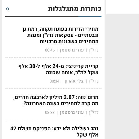
כותרות מתגלגלות
מחירי הדירות בפתח תקווה, רמת גן
וגבעתיים - עסקאות נדל"ן ומגמת
המחירים בשכונות מרכזיות
נדל"ן
עוזי גרסטמן
08:46
|
|
קריית קריניצי: מ-24 אלף ל-38 אלף
שקל למ״ר, אותה שכונה
נדל"ן
צלי אהרון
08:34
|
|
מרום נווה: 2.87 מיליון לארבעה חדרים,
מה קרה למחירים בשנה האחרונה?
נדל"ן
עוזי גרסטמן
08:33
|
|
נהג בשלילה ולא ידע: הפניקס תשלם 42
אלף שקל