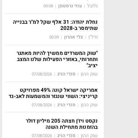
גלובל
עוזי גרסטמן
00:08
|
|
נחלת יהודה: 31 אלף שקל למ"ר בבנייה
שתימסר ב-2028
נדל"ן
צלי אהרון
00:09
|
|
"שוק המשרדים ממשיך להיות מאתגר
ותחרותי, באזורי הפעילות שלנו המצב
יציב"
שוק ההון
מנדי הניג
07/08/2026
|
|
אמריקה ישראל קונה 49% מפרויקט
קריניצי: השווי שנגזר והמשמעות לאב-גד
שוק ההון
מנדי הניג
07/08/2026
|
|
נקסט ויז'ן חצתה 205 מיליון דולר
בהזמנות מתחילת השנה
שוק ההון
מנדי הניג
07/08/2026
|
|