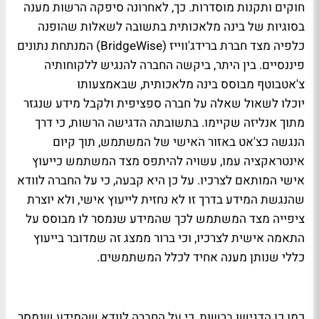
חוקים ותקנות מוסדרות. כך, לאחרונה סיפקה הרשות מענה
בסוגיות של בינה מלאכותית בתשובה לשאלות שהופנה
כלפיה מצד חברת ברידג'ווייז (BridgeWise) המנתחת נתונים
פיננסיים. בין היתר, ביקשה החברה להנגיש ללקוחותיה
צ'אטבוטף מבוסס בינה מלאכותית, שבאמצעותו
יוכלו לשאול שאלה על חברה ספציפית ולקבל מידע שנגזר
מתוך אנליזה שקיימו. בתשובתה הדגישה הרשות, כי דרך
הנגשה כצ'אט באזור האישי של המשתמש, תוך קיום
אינטראקציה עמו, עשויה להיתפס מצד המשתמש כייעוץ
אישי המותאם לצרכיו. על כן היא קבעה, כי על החברה לוודא
שהנגשת המידע בדרך זו לא נחזית לייעוץ אישי, ולא יוצרת
ציפייה מצד המשתמש לכך שהמידע שנמסר לו מבוסס על
התאמה אישית לצרכיו, וכי ברור ממצג זה שמדובר בייעוץ
כללי שנותן מענה אחיד לכלל המשתמשים.
כמו כן הדגישו ברשות, כי על החברה לוודא שהמידע שנמסר