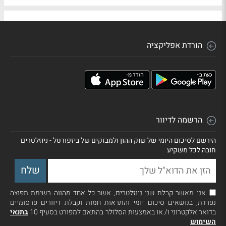
הורדת אפליקציה
הרשמה לדיוור
הירשם לסיכום היומי של שוק ההון ולמבזקים של ביזפורטל - ניוזלטרים
חובה לכל משקיע
אני מאשר קבלת שני ניוזלטרים, אשר כל אחד מהווה רשימת תפוצה
נפרדת, בנושאים סיכום יומי והתראות חמות וקבלת דיוורים פרסומיים
בדואר אלקטרוני ו/ או באמצעות הסלולר בהתאם למפורט בסעיף 10
בתנאי
השימוש