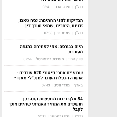
נדל"ן
מירב ארד
03:41
|
|
הבדיקות לפני החתימה: נסח טאבו,
זכויות, היתרים, שמאי ועורך דין
נדל"ן
עמית בר
07:58
|
|
היום בבורסה: צפי לפתיחה במגמה
מעורבת
שוק ההון
מערכת ביזפורטל
07:54
|
|
שבועיים אחרי פיטורי 620 עובדים -
אושרה הכפלת השכר למנכ״לי מאנדיי
בארץ
מנדי הניג
07:43
|
|
84 אלף דירות מחפשות קונה: כך
חושפים את המחיר האמיתי שהיזם מוכן
לקבל
נדל"ן
עוזי גרסטמן
07:31
|
|