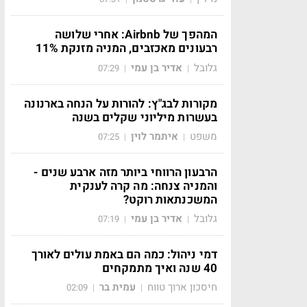
המהפך של Airbnb: אחרי שלושה
רבעונים מאכזבים, המניה מזנקת 11%
גלובל
אדיר בן עמי
07:29
|
|
מקורות לבג"ץ: להורות על הנחה בארנונה
בעשרות מיליוני שקלים בשנה
משפט
איתמר לוין
07:25
|
|
הרבעון הרווחי ביותר מזה ארבע שנים -
והמניה צנחה: מה קרה לענקית
המשכנתאות רוקט?
גלובל
אדיר בן עמי
07:19
|
|
דמי ניהול: כמה הם באמת עולים לאורך
40 שנה ואיך מתמקחים
חיסכון ארוך טווח
עמית בר
02:09
|
|