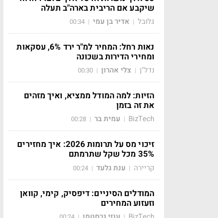
שיקבע אם הריבית בארה"ב תעלה
גלובל
אדיר בן עמי
00:34
|
|
נאות רחל: המחיר למ"ר ירד 6%, עסקאות
ומחירי הדירות בשכונה
נדל"ן
צלי אהרון
00:30
|
|
הזיות: למה המודל ממציא, ואיך מזהים
את זה בזמן
BizTech
עמית בר
00:28
|
|
זיכוי מס על תרומות 2026: איך מחזירים
35% מכל שקל שתרמתם
קריירה
ענת גלעד
00:24
|
|
המודלים הסיניים: דיפסיק, קימי, קוואן
וזעזוע המחירים
BizTech
עוזי גרסטמן
00:24
|
|