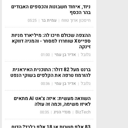
ניוד, איחוד חשבונות והכספים האבודים
בהר הכסף
חיסכון ארוך טווח
עמית בר
05:25
|
|
ההצפה שכולם חיכו לה: מיליארד מניות
ספייסX שוחררו למסחר - והמניה דווקא
זינקה
גלובל
אדיר בן עמי
01:00
|
|
ברנט מעל 82 דולר: התוכנית האיראנית
להורמוז טרפה את הקלפים בשוקי הנפט
גלובל
אדיר בן עמי
00:36
|
|
השוואה מעשית: איזה צ'אט AI מתאים
לאיזו משימה, וכמה זה עולה
BizTech
מנדי הניג
00:35
|
|
83 אלף משרות או 18 אלף בלבד? הדוח