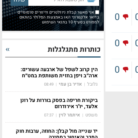
אני מאשר קבלת ניוזלטרים ודיוורים פרסומיים
0
בדואר אלקטרוני ו/או באמצעות הסלולר בהתאם
למפורט בסעיף 10 בתנאי השימוש
0
כותרות מתגלגלות
0
הין קרוב לשפל של ארבעה עשורים:
ארה״ב ויפן בחזית משותפת במט״ח
גלובל
אדיר בן עמי
08:49
|
|
ביקורת חריפה בפסק בוררות על רונן
אלעד, יו"ר אירודרום
משפט
איתמר לוין
07:37
|
|
יד שנייה מול קבלן: החוזה, ערבות חוק
המכר והאיחור במסירה