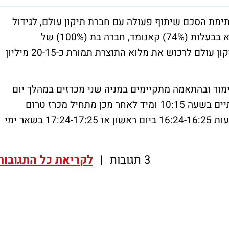
תימת הסכם שיתוף פעולה עם חברת תיקון עולם, לגידול
קנאביס רפואי בשטח של 7.2 דונם אשר נמצא בבעלות (74%) קאנומד, חברה בת (100%) של
פרוטאולוג'יקס. במסגרת ההסכם התחייבה תיקון עולם לרכוש את מלוא התוצרת תמורת כ-20-15 מיליון
ימור ובהתאמה מתקיימים במניה שני מכרזים במהלך יום
המסחר, ללא מסחר רציף. מכרז הפתיחה מסתיים בשעה 10:15 ומיד לאחר מכן מתחיל מכרז טרום
הנעילה, עד שלב הנעילה שמתקיים סביב השעות 16:24-16:25 ביום ראשון או 17:24-17:25 בשאר ימי
3 תגובות
|
לקריאת כל התגובות