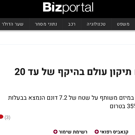
משפט
טכנולוגיה
רכב
נתוני מסחר
שער הדולר
פרוטאולוג'יקס: שת"פ עם תיקון עולם בהיקף של עד 20
תיקון עולם תרכוש את כל התוצרת שתגודל במיזם משותף על שטח של 7.2 דונם הנמצא בבעלות
(3)
קנאביס רפואי
רשימת שימור