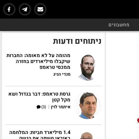
מחשבונים
ניתוחים ודעות
מהומה על לא מאומה: החברות
שיקבלו מיליארדים בחזרה
ממכסי טראמפ
מנדי הניג
גרסת טראמפ: דבר בגדול ושא
מקל קטן
|
איתמר לוין
(3)
1.4 מיליארד חביות: המלחמה
באיראן חשפה את הנשק