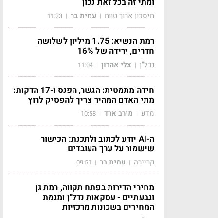
ומתי זה בכל זאת נכון
חיסכון ארוך טווח
עמית בר
11:23
|
|
רמת הנשיא: 1.75 מיליון לשלושה
חדרים, ירידה של 16%
נדל"ן
צלי אהרון
11:04
|
|
חידה מתמטית: הגשר, הפנס ו-17 הדקות:
מתי האדם המהיר צריך להפסיק לרוץ
מדע
מירב ארד
10:58
|
|
ה-AI יודע לכתוב ולתכנת: הכישור
שישמור על ערך העובדים
קריירה
עמית בר
09:51
|
|
מחירי הדירות בפתח תקווה, רמת גן
וגבעתיים - עסקאות נדל"ן ומגמת
המחירים בשכונות מרכזיות