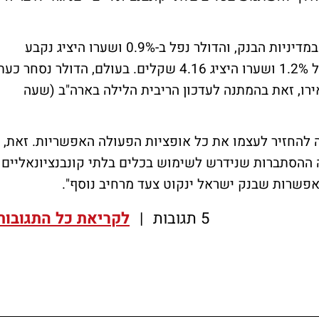
הודעת הריבית לא כללה אף רמז לשינוי צפוי במדיניות הבנק, והדולר נפל ב-0.9% ושערו היציג נקבע
ברמה של 3.77 שקלים. האירו ירד בשיעור של 1.2% ושערו היציג 4.16 שקלים. בעולם, הדולר נסחר כע
ל האירו לרמה של 1.11 דולר לאירו, זאת בהמתנה לעדכון הריבית הלילה בארה"ב (שעה
 להחזיר לעצמו את כל אופציות הפעולה האפשריות. זאת,
חתה ההסתברות שנידרש לשימוש בכלים בלתי קונבנציונאליים
אפשרות שבנק ישראל ינקוט צעד מרחיב נוסף".
5 תגובות
|
לקריאת כל התגובות