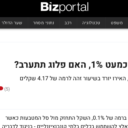
משפט
טכנולוגיה
רכב
נתוני מסחר
שער הדולר
וג תתערב?
(5)
יום לאחר שבנק ישראל הותיר את הריבית על ברמה של 0.1%, השקל התחזק מול סל המטבעות כאשר
לץ להשתמש בכלים בלתי קונבנציונליים - בניגוד לדבריה