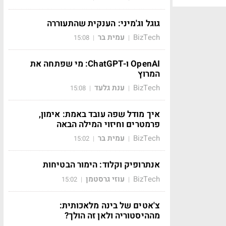
גוגל וג'מיני: הענקית שהתעוררה
BizTech
עמית בר
15:08
|
|
OpenAI ו-ChatGPT: מי שפתחה את
המרוץ
BizTech
ענת גלעד
15:08
|
|
איך מודל שפה עובד באמת: אימון,
פרמטרים וחיזוי המילה הבאה
BizTech
עמית בר
15:02
|
|
אנתרופיק וקלוד: הימור הבטיחות
BizTech
עוזי גרסטמן
15:02
|
|
צ'אטים של בינה מלאכותית:
מההיסטוריה ולאן זה הולך?