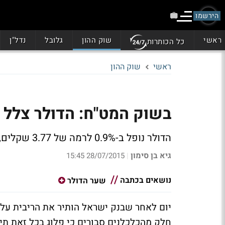
הירשמו
ראשי
שוק ההון
גלובל
נדל"ן
כל הכותרות
ראשי
שוק ההון
בשוק המט"ח: הדולר צלל כמעט 1%, האם פל
הדולר נופל ב-0.9% לרמה של 3.77 שקלים, האירו יורד בשיעור זהה לרמה של 4.17 שקלים
גיא בן סימון
28/07/2015 15:45
|
נושאים בכתבה
שער הדולר
חלק מהכלכלנים סבורים כי פלוג בכל זאת תיא