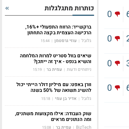
כותרות מתגלגלות
0
ברקשייר: הרווח התפעולי +16%,
הרכישה העצמית בקצה התחתון
0
גלובל
עוזי גרסטמן
15:44
|
|
שיאים בוול סטריט למרות המלחמה
0
והשיא בנפט - איך זה ייתכן?
ניתוחים ודעות
עמית בר
15:19
|
|
וורן באפט: עם מיליון דולר הייתי יכול
0
להשיג תשואה של 50% בשנה
גלובל
אדיר בן עמי
15:18
|
|
שוק העבודה: אילו מקצועות משתנים,
ומה הנתונים מראים
BizTech
עמית בר
15:08
|
|