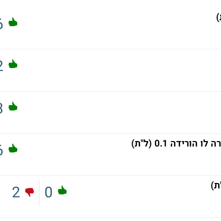
)
6
2
3
רידה 0.1 (ל"ת)
6
ת)
2
0