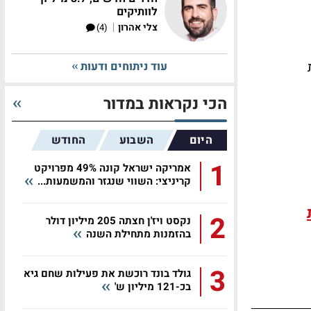
לוותיקים
|
צלי אהרון
(4)
ת
עוד ניתוחים ודעות
הכי נקראות במדור
היום
השבוע
החודש
1
אמריקה ישראל קונה 49% מפרויקט
קריניצי: השווי שנגזר והמשמעות...
2
נקסט ויז'ן חצתה 205 מיליון דולר
בהזמנות מתחילת השנה
3
גולד בונד רוכשת את פעילות שחם גיא
בכ-121 מיליון ש'