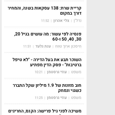
קריית שרת: 138 עסקאות בשנה, והמחיר
דורך במקום
נדל"ן
צלי אהרון
11:52
|
|
פנסיה לפי עשור: מה עושים בגיל 20,
30, 40, 50 ו-60
חיסכון ארוך טווח
ענת גלעד
11:51
|
|
השוכר תבע את בעל הדירה - "לא טיפל
ברטיבות" - פסק הדין מפתיע
משפט
עוזי גרסטמן
10:21
|
|
חוב מזונות של 1.9 מיליון שקל התברר
כשגוי ונמחק
משפט
עוזי גרסטמן
11:25
|
|
משיכה לפני גיל פרישה: הקנס, החריגים