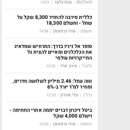
BizTech
ענת גלעד
15:01
|
|
כללית סירבה להחזיר 8,300 שקל על
שתל - ותשלם 18,300
משפט
עוזי גרסטמן
14:58
|
|
סופר אל ניניו בדרך: התרחיש שמדאיג
את הכלכלנים ומאיים להצית גל
התייקרויות עולמי
גלובל
מירב ארד
13:20
|
|
נווה עמל: 2.46 מיליון לשלושה חדרים,
ומחיר למ"ר יורד ב-6%
נדל"ן
צלי אהרון
12:10
|
|
ביטל זיכרון דברים יממה אחרי החתימה -
וישלם 4,000 שקל
משפט
עוזי גרסטמן
12:00
|
|