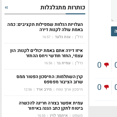
כותרות מתגלגלות
העלויות הנלוות שמפילות תקציבים: כמה
באמת עולה לקנות דירה
ה
נדל"ן
ענת גלעד
16:57
|
|
איזו דירה אתם באמת יכולים לקנות: הון
עצמי, החזר חודשי ויחס ההחזר
0
נדל"ן
עמית בר
16:56
|
|
קרן השתלמות: החיסכון הפטור ממס
שרוב הציבור מפספס
0
חיסכון ארוך טווח
מירב ארד
12:56
|
|
עמית אפשר בצורה חריגה להכשרה
ביטוח לתקן כתב הגנה באיחור
משפט
איתמר לוין
16:55
|
|