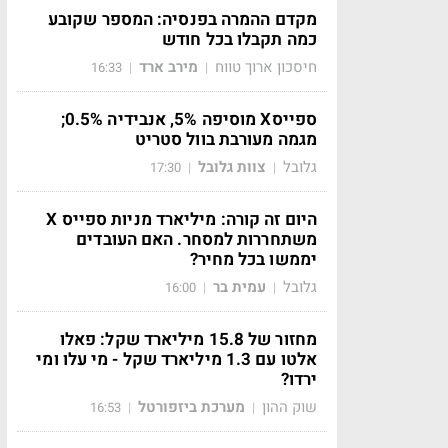
מקדם ההמרה בפנסיה: המספר שקובע
כמה תקבלו בכל חודש
חיסכון ארוך טווח
מירב ארד
16:33
|
|
ספייסX מוסיפה 5%, אנבידיה 0.5%;
מגמה מעורבת בוול סטריט
גלובל
צוות גלובל
17:30
|
|
היום זה קורה: מיליארד מניות ספייס X
משתחררות למסחר. האם העובדים
יממשו בכל מחיר?
גלובל
עמית בר
16:00
|
|
מחזור של 15.8 מיליארד שקל: פאלו
אלטו עם 1.3 מיליארד שקל - מי עלו ומי
ירדו?
שוק ההון
מערכת ביזפורטל
16:53
|
|