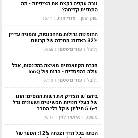
נובה עקפה בקצת את הציפיות - מה
התחזית קדימה?
שוק ההון
מנדי הניג
15:11
|
|
ההזמנות גדולות מההכנסות, והמניה עדיין
32% באדום: החידה של קרטוס
גלובל
עוזי גרסטמן
06:56
|
|
חברת הקוואנטים מאיצה בהכנסות, אבל
עולה בהפסדים - הדוח של IonQ
גלובל
עוזי גרסטמן
07:10
|
|
ביהמ"ש מצדיק את רשות המסים: הונו
של בעלי חנויות תכשיטים ושעונים גדל
ב-5.6 מיליון שקל בלי הסבר
משפט
איתמר לוין
16:17
|
|
הכתה בכל מדד וצנחה 12%: הפער של