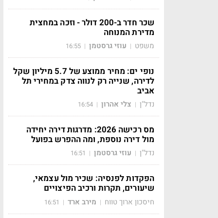
שכר חדר ב-200 דולר - וזכה במחצית
מדירת המנוחה
משפט
עוזי גרסטמן
16:55
|
|
נופי ים: מחיר ממוצע של 5.7 מיליון שקל
לדירה, שנייה רק לנווה צדק במחירי תל
אביב
נדל"ן
צלי אהרון
16:54
|
|
מס רכישה 2026: מדרגות דירה יחידה
מול דירה נוספת, ומה ההפרש בפועל
נדל"ן
עוזי גרסטמן
16:51
|
|
הפקדות לפנסיה: שכיר מול עצמאי,
שיעורים, תקרות ורכיב הפיצויים
חיסכון ארוך טווח
מירב ארד
16:51
|
|