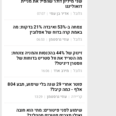
שני מיליון דולר שהפיל את מניית
דואולינגו
גלובל
אדיר בן עמי
07:07
|
|
צמחה ב-53% ואיבדה 21% בדקות: מה
באמת קרה בדוח של אפלובין
גלובל
עוזי גרסטמן
06:53
|
|
זינוק של 44% בהכנסות והמניה צונחת:
מה הטריד את וול סטריט בדוחות של
ווסטרן דיגיטל?
גלובל
מירב ארד
16:06
|
|
פוטר אחרי 29 שנה בלי שימוע, תבע 804
אלף - כמה קיבל?
קריירה
עוזי גרסטמן
13:29
|
|
שימוע לפני פיטורים: מתי הוא חובה
ואילו מצבים פטורים מההליך?