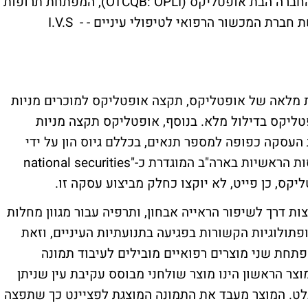
חברת כן-פייט ביופרמה הודיעה היום (א') כי החברה הבת אופטליקס (OTCQB: OPLI), המפתחת תרופות
למחלות עיניים, חתמה על חוזה מסכם לרכישת חברת המכשור הרפואי לטיפולי עיניים - I.V.S -
 לחברה בת בבעלות מלאה של אופטליקס, תקצה אופטליקס למוכרים מניות
ן המניות של אופטליקס בדילול מלא. בנוסף, אופטליקס תקצה מניות
ון המניות. סגירת העסקה כפופה למספר תנאים, בכללם גיוס הון על ידי
אופטליקס ורישום אופטליקס באחת מהבורסות הראשיות בארה"ב המוגדרת כ-"national securities
ת פורצות דרך לשיפור הראייה אבחון, ותרפיה עבור מגוון מחלות
, רישתית סכרתית, ופתולוגיות הקשורות בפגיעה בתנועתיות העיניים, וזאת
פתחת שני מוצרים רפואיים מובילים לעיבוד תמונה
צר הראשון הינו מוצר שולחני מבוסס עקיבת עין שניתן
בלט. המוצר מעבד את התמונה המוצגת לפציינט כך שתפצה