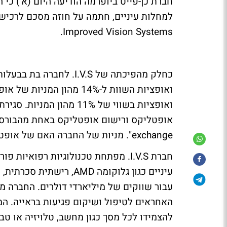
Improved Vision Systems.
כחלק מהפיכתה של I.V.S.
ואופציות השוות ל-14% מהו
ואופציות בשווי של 11% מה
exchange". מניות של החברה האם של אופטליקס, כן פייט, לא יוקצו כחלק מביצוע עסקה זו.
חברת I.V.S. מפתחת טכנולוגיות רפואיו
עיניים כגון גלוקומה AMD
עבור שווקים של מיליארדי דולרים. החברה מ
האחראים לטיפול ושיקום פגיעות בראייה. המו
להצמידו לכל מסך כגון מחשב, טלויזיה או ט