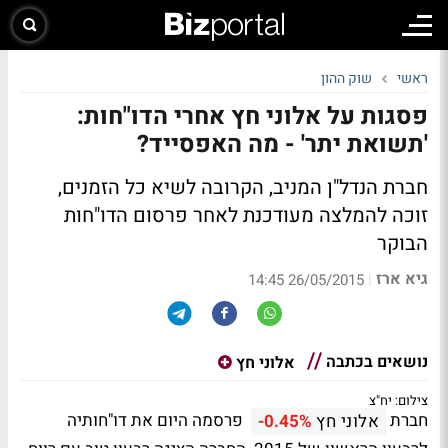
ראשי
שוק ההון
פסגות על אלוני חץ אחרי הדו"חות:
'תשואת יתר' - מה האפסייד?
חברת הנדל"ן המניב, הקרובה לשיא כל הזמנים,
זוכה להמלצה מעודכנת לאחר פרסום הדו"חות
הבוקר
גיא ארז
|
26/05/2015 14:45
נושאים בכתבה
אלוני חץ
צילום: יח"צ
חברת
פרסמה היום את דו"חותיה
אלוני חץ
-0.45%