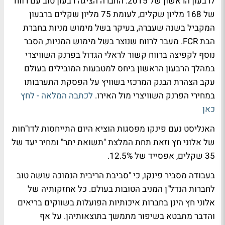
לרבעון הראשון של 2015. החברה הציגה רבעון טוב עם רווח
של 168 מליון שקלים, לעומת 75 מליון שקלים ברבעון
המקביל בשנה שעברה, בעיקר בשל מימוש מניות בחברת
הבת FCR. מעבר לרווח שנוצר בשל מימוש המניות, הסבר
נוסף לקפיצה ברווח קשור לראלי הגדול בפרנק השוויצרי
במהלך הרבעון הראשון ביחס למטבעות המובילים בעולם
עקב הצהרת הבנק המרכזי בשוויץ על הפסקת התערבותו
במחירי הפרנק השוויצרי מול האירו.
לכתבה המלאה - לחץ
כאן
האנליסט נעם פינקו מפסגות הוציא היום התייחסות לדו"חות
של אלוני חץ וזאת תחת המלצת "תשואת יתר" ומחיר יעד של
35 שקלים, אפסייד של 12.5%.
בעבודה מסביר פינקו, כי "סביבת הריבית הנמוכה עושה טוב
לחברות הנדל"ן המניב הטובות בעולם. כל אחזקותיה של
אלוני חץ הינן בחברות איכותיות הפועלות בשווקים בריאים
והדבר מתבטא בשיפור מתמשך בתוצאותיהן. על אף