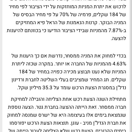
לרכוש את יתרת המניות המוחזקות על ידי הציבור לפי מחיר
של 184 שקלים, פרמיה של 70% על פי מחיר הבסיס של
המניה הבוקר. קרנות הנאמנות של הראל פיא המחזיקים
ב-7.87% מהמניות שבידי הציבור הודיעו כי בכוונתם להיענות
להצעה.
בכדי למחוק את המניה ממסחר, נדרשת אם כך היענות של
4.63% מהמניות של החברה או יותר. במקרה שכזה ליתרת
המניות שלא נענו תבוצע מכירה כפויה במחיר של 184
שקלים. תג המחיר שמציבים בעלי השליטה לחברת ורדינון
נדל"ן במסגרת הצעת הרכש עומד על 35.3 מיליון שקל.
מתחילת השנה הצעת רכש אחת הצליחה והובילה למחיקת
חברה ממסחר. זאת הייתה ההצעה בחברת גטר. הצעה נוספת
שנמצאת בימים אלו בעיצומה היא של ישרס שמנסה למחוק
את חברת הנדל"ן מניב - עוגן. תוצאות הצעת הרכש יפורסמו
בימים הקרובים. הצעת רכש שלא הצליחה לעבור הייתה של