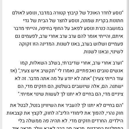
"נוסע לחדר האוכל של קיבוץ קטורה במדבר, ונוסע לאולם
חתונות בקרית שמונה, ונוסע לחצר של הבית של גדי
במושבה כנרת ונוסע לפאב על החוף בחיפה, והייתי מדבר
איתם, והייתי אומר להם ערב ערב אחרי ערב, לפעמים גם
פעמיים ושלוש בערב, באנו לשנות. המדינה הזו זקוקה
לשינוי, ובאנו לשנות.
"וערב אחרי ערב, אחרי שדיברתי, בשלב השאלות, קמו
אנשים טובים ואכפתיים, ואמרו לי "תקשיב איש צעיר," (אז
עוד הייתי צעיר) "אתה לא יודע על מה אתה מדבר. זה לא
ישתנה. הם, אלה שיושבים בשלטון, הם חזקים מדי, הם
ציניים מדי, הם בחיים לא יתנו לך לעשות שינוי אמיתי."
"הם בחיים לא יתנו לך להעביר את השיוויון בנטל, לבטל את
חוק נהרי, להפוך את לימודי הליב"ה לחוק, לקצץ את קצבאות
הילדים. החרדים חזקים מדי. לא תהיה פה ממשלה בלי
המפלגות החרדיות. תראה מה קרה לאבא שלך, תראה איך