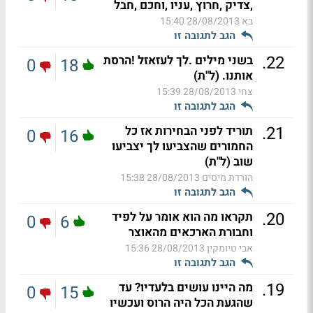
,צדיק ,חרוץ ,עניו ,וחכם ,חבל
בא
28/08/2013 15:40
הגב לתגובה זו
.
22
בשני מילים .לך לעזאזל !הרסת
0
18
אותנו. (ל"ת)
צחי
28/08/2013 15:39
הגב לתגובה זו
.
21
תוריד לפני הבחירות אז כל
0
16
החמורים שהצביעו לך יצביעו
שוב (ל"ת)
הורדת מיסים
28/08/2013 15:38
הגב לתגובה זו
.
20
תקראו מה הוא אומר על לפיד
0
6
וחבורת הארכאים מהאוצר
אבי טיומקין
28/08/2013 15:36
הגב לתגובה זו
.
19
מה היינו עושים בלעדיו? עד
0
15
שהגעת הכל היה הרוס ועכשיו