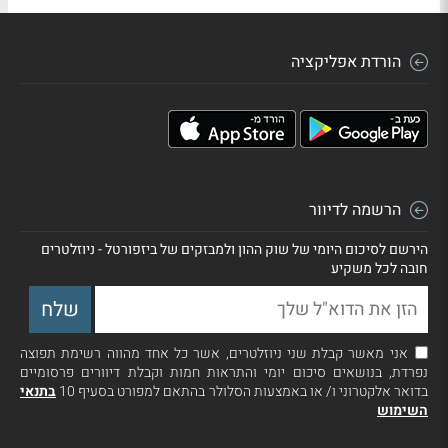
הורדת אפליקציה
הרשמה לדיוור
הירשם לסיכום היומי של שוק ההון ולמבזקים של ביזפורטל - ניוזלטרים
חובה לכל משקיע
אני מאשר קבלת שני ניוזלטרים, אשר כל אחד מהווה רשימת תפוצה
נפרדת, בנושאים סיכום יומי והתראות חמות וקבלת דיוורים פרסומיים
בדואר אלקטרוני ו/ או באמצעות הסלולר בהתאם למפורט בסעיף 10
בתנאי
השימוש