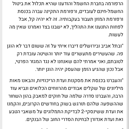
הרפורמה בחברת החשמל והודענו שהיא תכלול את ביטול
החשמל-חינם לעובדים, ורפורמת התקינה עברה בכנסת
ורפורמת המזון תעבור בעקבותיה. זה לא יהיה קל, אבל
לפחות התנענו את התהליך, לא ישבנו בצד ואמרנו שאין מה
לעשות.
"ובתל אביב ובירושלים דיברו איתי על זה ששום דבר לא הוגן
פה. שהעשירים מתעשרים עוד יותר והשיטה עובדת רק
לטובתם, ואני אמרתי להם שאנחנו לא נגד המגזר הפרטי,
אבל נכון שהגיע הזמן שהעסק יהיה הוגן יותר.
"והעברנו בכנסת את מסקנות ועדת הריכוזיות, והבאנו מאות
מיליונים של שקלים אבודים מהרווחים הכלואים ונביא עוד
הרבה, והעברנו סדרה שלמה של חוקים למאבק בהון השחור
שההשפעה שלהם תורגש בשוק בחודשים הקרובים, והקמנו
את ועדת ששינסקי-2 לבדיקת התמלוגים על משאבי הטבע
ואת ועדת אנדורן לבחינת הסדרי החוב של הבנקים.