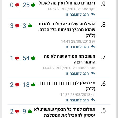
.
9
דיבורים כמו חול ואין מה לאכול
0
25
יוקר המחיה
28/08/2013 14:57
הגב לתגובה זו
.
8
ההצלחה שלו היא שלנו. למרות
3
3
שהוא מרביץ נפיחות בלי הכרה.
(ל"ת)
זיו
28/08/2013 14:41
הגב לתגובה זו
.
7
חשוב מה חמור עושה לא מה
1
54
החמור רוצה
מנהיג המהפכה
28/08/2013 14:41
הגב לתגובה זו
.
6
מי מאמן לךךךךךךךךךךךךךךךך
2
18
(ל"ת)
ירז
28/08/2013 14:36
הגב לתגובה זו
.
5
תחלום לפיד כל הכסף שתשיג לא
2
9
יספיק להאכיל את המפלצת