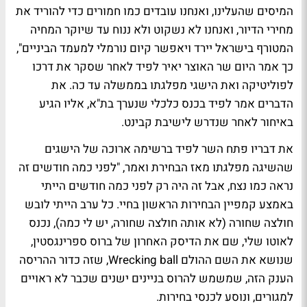
המיסים שהעלינו, ואנחנו עובדים כמו חמורים כדי להוריד את
מחירי הדיור, ואנחנו לא נשקוט ולא ננוח עד שיוקר המחיה
המטורף בישראל יירד ויאפשר קיום נורמלי למעמד הביניים",
כך אמר היום שר האוצר יאיר לפיד לאחר שסקר את דרכו
לפוליטיקה ואת הישגי מפלגתו בממשלה עד כה. את
הדברים אמר לפיד בכנס כלכלי שנערך בת"א, אליו הגיע
באיחור לאחר שנדרש לישיבת קבינט.
את דבריו פתח השר לפיד ברשימה ארוכה של הישגים
שהשיגה מפלגתו מאז הבחירת ואמר, "לפני כמה חודשים זה
נראה כמו נצח, אבל זה היה רק לפני כמה חודשים הייתי
באמצע קמפיין הבחירות הראשון בחיי. כל ערב הייתי לובש
חולצה שחורה (לא אותה חולצה שחורה, יש לי כמה), נכנס
לאוטו שלי, שם את הדיסק האחרון של ברוס ספרינגסטין,
שנושא את השם ההולם Wrecking ball, שזה כדור ההריסה
הענק הזה, שמשמש להרוס בניינים ישנים שכבר לא ראויים
למגורים, ונוסע לכנסי בחירות.