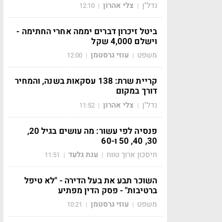
נדל"ן
צלי אהרון
12:10
|
|
ביטל זיכרון דברים יממה אחרי החתימה -
וישלם 4,000 שקל
משפט
עוזי גרסטמן
12:00
|
|
קריית שרת: 138 עסקאות בשנה, והמחיר
דורך במקום
נדל"ן
צלי אהרון
11:52
|
|
פנסיה לפי עשור: מה עושים בגיל 20,
30, 40, 50 ו-60
חיסכון ארוך טווח
ענת גלעד
11:51
|
|
השוכר תבע את בעל הדירה - "לא טיפל
ברטיבות" - פסק הדין מפתיע
משפט
עוזי גרסטמן
10:21
|
|