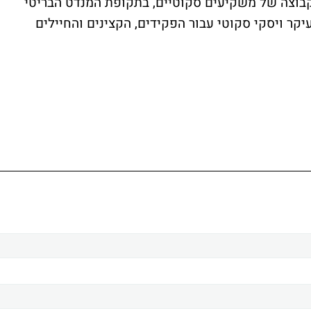
ית נוסדה בשנות ה-40 על ידי קבוצה של משקיעים סקוטיים, בתקופת המנדט הבריטי
קר ויסקי סקוטי עבור הפקידים, הקצינים והחיילים