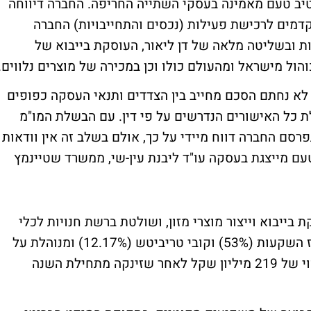
טיב טעם מאמינה בעסקי השתייה החריפה. החברה דיווחה
קדמים לרכישת פעילות (נכסים והתחייבויות) החברה
ת ובשליטה מלאה של דן ליאור, העוסקת בייבוא של
הול מישראל ומהעולם כולו וכן במכירה של מוצרים נלווים.
ן לא נחתם הסכם מחייב בין הצדדים ותנאי העסקה כפופים
ת כל האישורים הנדרשים על פי דין. עם הבשלת המו"מ
סם החברה דווח מיידי על כך, אולם בשלב זה אין וודאות
עם מייצגת בעסקה עו"ד ליבנת עין-שי, ממשרד שטיינמץ
ייבוא וייצור מוצרי מזון, ושולטת ברשת חנויות לכלי
בית, הינה חברה שנשלטת על ידי חברת הארגז השקעות (53%) וקובי טריביטש (12.17%) ומנוהלת על
ידי עדי כהן. טיב טעם נסחרת בבורסה לפי שווי של 219 מיליון שקל לאחר שזינקה מתחילת השנה