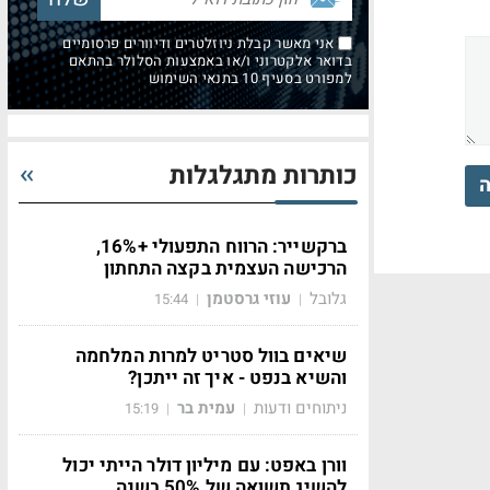
אני מאשר קבלת ניוזלטרים ודיוורים פרסומיים
בדואר אלקטרוני ו/או באמצעות הסלולר בהתאם
למפורט בסעיף 10 בתנאי השימוש
כותרות מתגלגלות
ה
ברקשייר: הרווח התפעולי +16%,
הרכישה העצמית בקצה התחתון
גלובל
עוזי גרסטמן
15:44
|
|
שיאים בוול סטריט למרות המלחמה
והשיא בנפט - איך זה ייתכן?
ניתוחים ודעות
עמית בר
15:19
|
|
וורן באפט: עם מיליון דולר הייתי יכול
להשיג תשואה של 50% בשנה