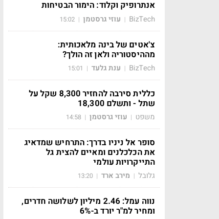
אנתרופיק וקלוד: הימור הבטיחות
BizTech
עוזי גרסטמן
15:02
|
|
צ'אטים של בינה מלאכותית:
מההיסטוריה ולאן זה הולך?
BizTech
ענת גלעד
15:01
|
|
כללית סירבה להחזיר 8,300 שקל על
שתל - ותשלם 18,300
משפט
עוזי גרסטמן
14:58
|
|
סופר אל ניניו בדרך: התרחיש שמדאיג
את הכלכלנים ומאיים להצית גל
התייקרויות עולמי
גלובל
מירב ארד
13:20
|
|
נווה עמל: 2.46 מיליון לשלושה חדרים,
ומחיר למ"ר יורד ב-6%