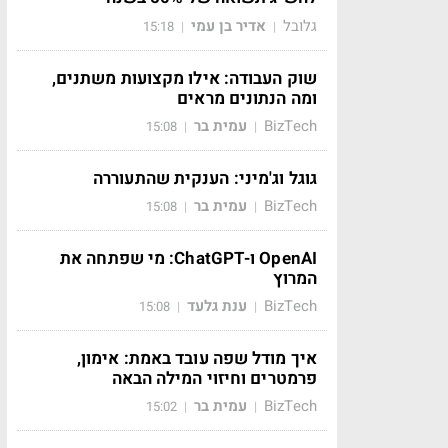
גלובל
אדיר בן עמי
15:18
|
|
שוק העבודה: אילו מקצועות משתנים,
ומה הנתונים מראים
BizTech
עמית בר
15:08
|
|
גוגל וג'מיני: הענקית שהתעוררה
BizTech
עמית בר
15:08
|
|
OpenAI ו-ChatGPT: מי שפתחה את
המרוץ
BizTech
ענת גלעד
15:08
|
|
איך מודל שפה עובד באמת: אימון,
פרמטרים וחיזוי המילה הבאה
BizTech
עמית בר
15:02
|
|