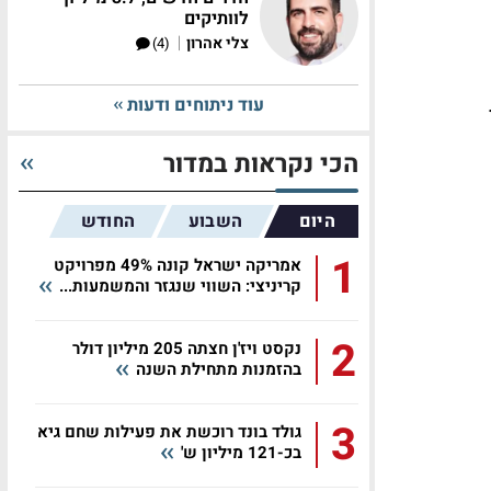
לוותיקים
|
צלי אהרון
(4)
עוד ניתוחים ודעות
הכי נקראות במדור
היום
השבוע
החודש
1
אמריקה ישראל קונה 49% מפרויקט
קריניצי: השווי שנגזר והמשמעות...
2
נקסט ויז'ן חצתה 205 מיליון דולר
בהזמנות מתחילת השנה
3
גולד בונד רוכשת את פעילות שחם גיא
בכ-121 מיליון ש'