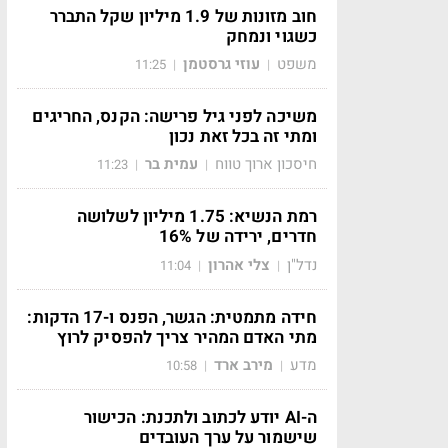
חוב מזונות של 1.9 מיליון שקל התברר
כשגוי ונמחק
משפט
עוזי גרסטמן
11:25
|
|
משיכה לפני גיל פרישה: הקנס, החריגים
ומתי זה בכל זאת נכון
חיסכון ארוך טווח
עמית בר
11:23
|
|
רמת הנשיא: 1.75 מיליון לשלושה
חדרים, ירידה של 16%
נדל"ן
צלי אהרון
11:04
|
|
חידה מתמטית: הגשר, הפנס ו-17 הדקות:
מתי האדם המהיר צריך להפסיק לרוץ
מדע
מירב ארד
10:58
|
|
ה-AI יודע לכתוב ולתכנת: הכישור
שישמור על ערך העובדים