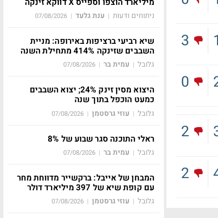
מיליארד הוצפו וספייס X דווקא זינקה
ניתוחים ודעות
ענת גלעד
07/08/2026
|
|
3
שיא רביעי ברציפות באירופה: מניית
השבבים שזינקה 414% מתחילת השנה
גלובל
עמית בר
07/08/2026
|
|
0
היצוא מסין זינק 24%; יצוא השבבים
כמעט הוכפל בתוך שנה
גלובל
עוזי גרסטמן
07/08/2026
|
|
2
ראלי התוכנה סגר שבוע של 8%
גלובל
עמית בר
07/08/2026
|
|
2
המבחן של אייבל: ברקשייר מדווחת מחר
עם קופת שיא של 397 מיליארד דולר
גלובל
עוזי גרסטמן
07/08/2026
|
|