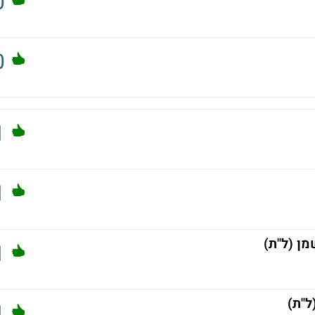
0
0
1
1
ן (ל"ת)
1
ל"ת)
1