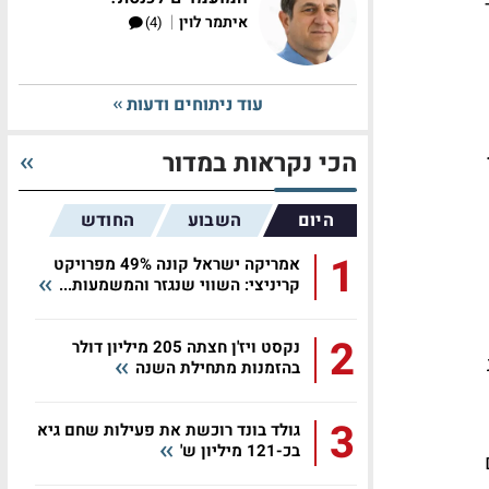
|
איתמר לוין
(4)
עוד ניתוחים ודעות
הכי נקראות במדור
היום
השבוע
החודש
1
אמריקה ישראל קונה 49% מפרויקט
קריניצי: השווי שנגזר והמשמעות...
2
נקסט ויז'ן חצתה 205 מיליון דולר
בהזמנות מתחילת השנה
3
גולד בונד רוכשת את פעילות שחם גיא
בכ-121 מיליון ש'