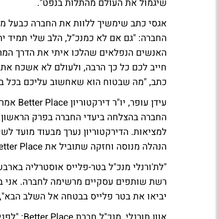
שיגמול את העולם מהתלות בנפט".
אגסי כתב שימשיך ללוות את החברה כבעל מני
החברה: "גם אם לא כמנכ"ל, הלב שלי תמיד יה
האנשים הנפלאים שהלכו איתי את הדרך המר
חייב לכם כל כך הרבה, ולעולם לא אשכח אתכ
כתב, "מה שבטוח הוא שאחשוב עליכם בכל ב
עידן עופר, יו"ר דירקטוריון Better Place אמר היום:
החברה בהצלחה ביעדי החברה בפרק הראשון לח
למציאות. הדירקטוריון נערך מבעוד מועד לש
הנהלה מנוסה וחזקה שתוביל את Better Place למימוש אתגריה הבאים".
"לת'ורנלי מנכ"ל בטר-פלייס אוסטרליה בארב
רשת שותפים עסקיים מרשימה לחברה. אני בטו
יביאו את בטר פלייס בבטחה אל השלב הבא", 
אוון תורנלי, מנכ"ל חברת Better Place:
"לפני