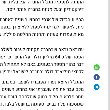
התמנה לתפקיד מנכ"ל החברה הגלובלית. שי א
דירקטוריון ובעל מניות בחברה אותה ייסד.
ההישג הגדול של אגסי בחמש השנים האחרונו
נייר, לאפשר למדינות לפעול ללא צורך בנפט
מאות עמדות טעינה ותחנות החלפת סוללה, ש
עם זאת נראה שבחברה מקווים לעבור ל'שלב ה
הפסד של כ-64 מיליון דולר ועל ה
דבר בתוך מספר רבעונים, באם לא תתחולל ת
לכחצי מיליארד דולר ובחברה לישראל עדיין 
המנכ"ל היוצא נפרד מעובדיו לשעבר במכתב ר
מכם עבר את מה שעברתי אני בחמש השנים האח
יותר מלראות חלום רחוק שחלמתם קורם עור ו
שנוסעות על הכביש, טעונות בחשמל בלבד, ו