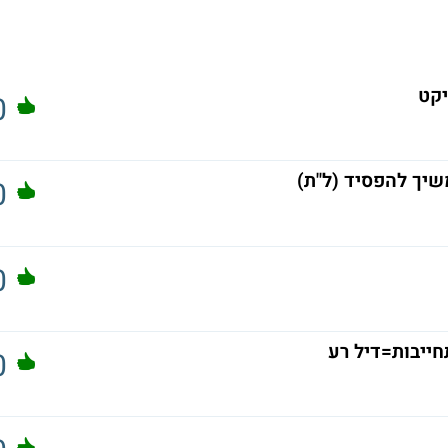
יקט
0
שיך להפסיד (ל"ת)
0
0
0