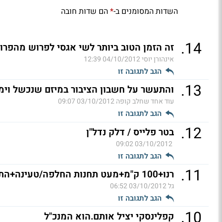
השדות המסומנים ב-
הם שדות חובה
*
.
14
זה הזמן הטוב ביותר לשי אגסי לפרוש מהפרו
אינהורן יוסי
04/10/2012 12:39
הגב לתגובה זו
.
13
והתעשר על חשבון הציבור במיזם שנכשל וימ
עוד אחד שחלב קופה
03/10/2012 09:07
הגב לתגובה זו
.
12
בטר פלייס / דלק נדל"ן
03/10/2012 09:02
הגב לתגובה זו
.
11
רנו+100 ק"מ+מעט תחנות החלפה/טעינה+התחייבות=דיל רע
גל
03/10/2012 06:52
הגב לתגובה זו
.
10
קפלינסקי יציל אותם.הוא המנכ"ל