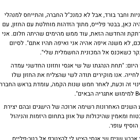
ות וחבר בורד, אבל לא כמנכ"ל החברה, והתייחס למנהלי
יה כאן, בבטר פלייס, מתוך הזדהות מוחלטת עם החזון, עם
תקת והחדשה הזאת, עוד ממש מהימים שהיתה חלום. אני
ם, לא משנה איפה אהיה אני ואיפה תהיו אתם". לסיום
קר כשאכנס אל המכונית החשמלית שלי".
"תחת הנהגתו של שי אגסי וחזונו החדשני עמדה
ייה. אנו מוקירים תודה לשי שהצליח את החזון שלו
ינוי זה וכעת, לאחר חמש שנות הקמה, עומדת בראש החברה
ע השנים האחרונות רשימה ארוכה של הישגים ובהם יצירת
ח ומאמין שהיכולות של אוון בתחום היזמות והניהול
הוסיף עופר.
 ארבע שנים שי אגסי הציע לי להצטרף אל בטר-פלייס