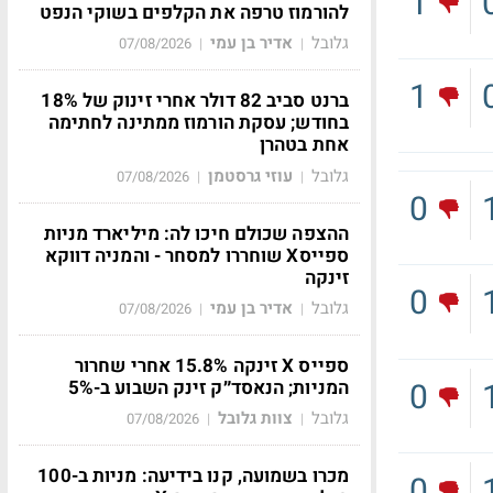
1
להורמוז טרפה את הקלפים בשוקי הנפט
גלובל
אדיר בן עמי
07/08/2026
|
|
1
ברנט סביב 82 דולר אחרי זינוק של 18%
בחודש; עסקת הורמוז ממתינה לחתימה
אחת בטהרן
גלובל
עוזי גרסטמן
07/08/2026
|
|
0
ההצפה שכולם חיכו לה: מיליארד מניות
ספייסX שוחררו למסחר - והמניה דווקא
זינקה
0
גלובל
אדיר בן עמי
07/08/2026
|
|
ספייס X זינקה 15.8% אחרי שחרור
0
המניות; הנאסד״ק זינק השבוע ב-5%
גלובל
צוות גלובל
07/08/2026
|
|
מכרו בשמועה, קנו בידיעה: מניות ב-100
0