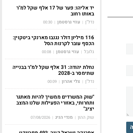
יד אליהו: פער של 17 אלף שקל למ"ר
באותו רחוב
נדל"ן
עוזי גרסטמן
00:30
|
|
116 מיליון דולר נגנבו מארנקי ביטקוין:
הכסף עובר לקרנות הסל
גלובל
עוזי גרסטמן
00:08
|
|
נחלת יהודה: 31 אלף שקל למ"ר בבנייה
שתימסר ב-2028
נדל"ן
צלי אהרון
00:09
|
|
"שוק המשרדים ממשיך להיות מאתגר
ותחרותי, באזורי הפעילות שלנו המצב
יציב"
שוק ההון
מנדי הניג
07/08/2026
|
|
ה
אמריקה ישראל קונה 49% מפרויקט