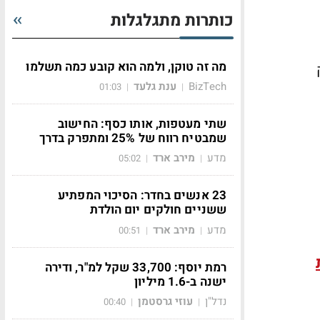
כותרות מתגלגלות
מה זה טוקן, ולמה הוא קובע כמה תשלמו
BizTech
ענת גלעד
01:03
|
|
שתי מעטפות, אותו כסף: החישוב
שמבטיח רווח של 25% ומתפרק בדרך
מדע
מירב ארד
05:02
|
|
23 אנשים בחדר: הסיכוי המפתיע
ששניים חולקים יום הולדת
מדע
מירב ארד
00:51
|
|
רמת יוסף: 33,700 שקל למ"ר, ודירה
ישנה ב-1.6 מיליון
נדל"ן
עוזי גרסטמן
00:40
|
|