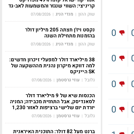
קריניצי: השווי שנגזר והמשמעות לאב-גד
שוק ההון
מנדי הניג
07/08/2026
|
|
נקסט ויז'ן חצתה 205 מיליון דולר
0
בהזמנות מתחילת השנה
שוק ההון
מנדי הניג
07/08/2026
|
|
0
38 מיליארד דולר למפעלי זיכרון חדשים:
למה דווקא מיקרון נהנית מההשקעה של
SK הייניקס
גלובל
עוזי גרסטמן
07/08/2026
|
|
0
הכנסות שיא של 9 מיליארד דולר
לסאנדיסק, אבל התחזית מכבידה; המניה
0
יורדת יום שלישי ברציפות לאזור 1,230
גלובל
עוזי גרסטמן
07/08/2026
|
|
ברנט מעל 82 דולר: התוכנית האיראנית