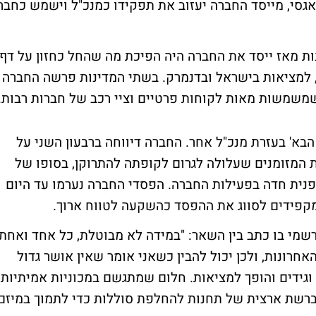
גסי, מייסד החברה יעזוב את תפקידו כמנכ"ל וישמש כחבר
ת מאז ייסד את החברה היה הפיכת מה שהחל כחזון על דף
, למציאות בישראל ובדנמרק. בשתי המדינות פרשה החברה
משמשות מאות לקוחות פרטיים וציי רכב של חברות רבות.
בא' בעזרת מנכ"ל אחר. החברה דיווחה ברבעון השני על
משך שריפת המזומנים שעלולה לגרום לקופתה להתרוקן, בסופו של
פנית חדה בפעילות החברה. הפסדי החברה נערמו עד היום
מקפידים לסווג את ההפסד כהשקעה לטווח ארוך.
שמי בו כתב בין השאר: "במידה לא מבוטלת, כל אחד ואחת
רונות, ולכן יכול להבין כשאני אומר שאין אושר גדול
גידים והופך למציאות. חלום שמתגשם במכוניות אמיתיות
ברשת ארצית של תחנות להחלפת סוללות כדי לתמוך במיזם