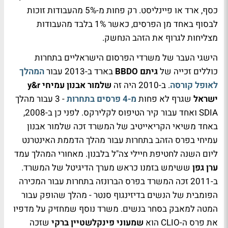
כסף, ארד או פיינליסט. רק פחות מ-5% מהעבודות זוכות
לבסוף באחד מן הפרסים, כאשר 1% בלבד מהעבודות
מצליחות לגרוף את הזהב הנחשק.
הישגי העבר של משרדי הפרסום הישראליים בתחרות
כוללים זכייה של
גיתם BBDO
בארד ב-2013 עבור
המהלך
לאופל קורסה
. ב-2010 היה זה
שלמור אבנון עמיחי y&r
ישראל
שגרף לא פחות
מ-4 פרסים בתחרות
- 3 עבור מהלך
SDIA ואחד עבור קיר הטיפוס לקלירקס. לפני כן ב-2008,
באחד משיאי הקריאייטיב של המשרד זכה שלמור אבנון
עמיחי בפרס הזהב בתחרות עבור מהלך הדממת האינטרנט
ליום השנה לחטיפת חיילי צה"ל בלבנון. מאחורי המהלך עמד
ערן גפן
ששימש בזמנו כראש מערך הדיגיטל של המשרד.
ב-2011 זכה המשרד בפרס הברונזה בתחרות עבור המכירה
הפומבית של הנשים בדיזינגוף סנטר - מהלך שהופק עבור
המטה למאבק בסחר בנשים. משרד נוסף שמחזיק על מדפיו
את פרס ה-CLIO הוא
שמעוני פינקלשטיין ברקי
שזכה