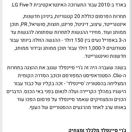
בארד ב-2010 עבור התערוכה האינטראקטיבית ל-LG Five.
תחרות הפרסום כוללת 20 קטגוריות, ביניהן חדשנות,
אינטגרייטד, עיצוב, דיגיטל, פרינט, חוצות, סושיאל, PR, תוכן
ממותג ועוד. מחירי ההגשות לתחרות שפתוחה להגשות עד
ה-3 באפריל נעים בין 150 דולר - ההגשה הזולה ביותר עבור
סטודנטים ל-1,000 דולר עבור תוכן ממותג ובידור ממותג,
חדשנות ואינטגרייטד.
בשנה שעברה היה זה ג'רי סיינפלד שגנב את ההצגה בתחרות
ה-Clio. הסטנדאפיסט המפורסם וכוכב הסדרה הקומית
המצליחה בהסטוריה 'סיינפלד' - זכה בקליו של כבוד עבור
הישגיו במהלך הקריירה ועלה לנאום בפני באי הכנס. הדברים
הכנים והמצחיקים שאמר סיינפלד על פרסום הפכו עוד
באותו ערב לאחד מהרגעים ההסטוריים של הענף.
ג'רי סיינפלד מלכלך ומצחיק