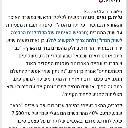
פריפריה
צילום: הדמיה Kesem 3D
גלית בן נאים,
סגנית ראשית לכלכלן הראשי במשרד האוצר
והאחראית במשרד על תחום הנדל"ן, סיפקה תובנות מעניינות
על שוק המגורים
(תרחיש האימים של הכלכלנית הבכירה
לשוק הנדל"ן ולמה צריך להקשיב לה?
)
. בן נאים טוענת שיש
ירידות במחירי הדירות בחלק מהערים בדרום הארץ - "כבר
היום אנחנו רואים שבבאר שבע ובקריית גת, משקיעים
שמכרו בשנתיים האחרונות סופגים הפסדים מאוד
משמעותיים" אמרה בן נאים. "זה נתון שאי אפשר להתעלם
ממנו. אם פעם דרום הארץ היה מוקד משיכה למשקיעים,
היום זה הפוך. אנשים מנסים למכור ונתקעים עם דירות שלא
מצליחות להגיע למחיר הקנייה".
לדבריה, המצב בעייתי במיוחד עבור רוכשים צעירים. "בבאר
שבע, כמעט 40% מהרוכשים הם בעלי שכר של עד 7,500
שקל לחודש. מדובר באנשים שלוקחים על עצמם סיכון