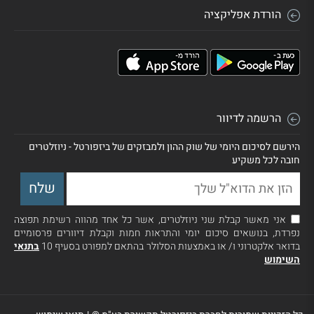
הורדת אפליקציה
הרשמה לדיוור
הירשם לסיכום היומי של שוק ההון ולמבזקים של ביזפורטל - ניוזלטרים
חובה לכל משקיע
אני מאשר קבלת שני ניוזלטרים, אשר כל אחד מהווה רשימת תפוצה
נפרדת, בנושאים סיכום יומי והתראות חמות וקבלת דיוורים פרסומיים
בדואר אלקטרוני ו/ או באמצעות הסלולר בהתאם למפורט בסעיף 10
בתנאי
השימוש