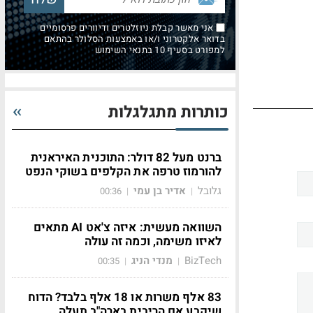
אני מאשר קבלת ניוזלטרים ודיוורים פרסומיים
בדואר אלקטרוני ו/או באמצעות הסלולר בהתאם
למפורט בסעיף 10 בתנאי השימוש
כותרות מתגלגלות
ברנט מעל 82 דולר: התוכנית האיראנית
להורמוז טרפה את הקלפים בשוקי הנפט
גלובל
אדיר בן עמי
00:36
|
|
השוואה מעשית: איזה צ'אט AI מתאים
לאיזו משימה, וכמה זה עולה
BizTech
מנדי הניג
00:35
|
|
83 אלף משרות או 18 אלף בלבד? הדוח
שיקבע אם הריבית בארה"ב תעלה