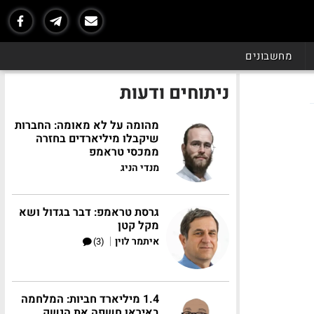
מחשבונים
ניתוחים ודעות
מהומה על לא מאומה: החברות
שיקבלו מיליארדים בחזרה
ממכסי טראמפ
מנדי הניג
גרסת טראמפ: דבר בגדול ושא
מקל קטן
|
איתמר לוין
(3)
1.4 מיליארד חביות: המלחמה
באיראן חשפה את הנשק