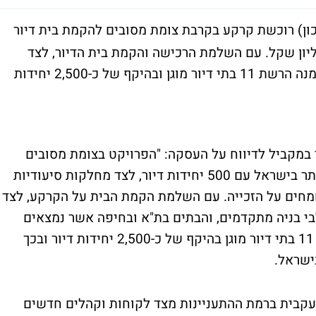
ון) רוכשת קרקע בקרבת צומת מסובים להקמת בית דיור
בהיקף של כ-500 יח"ד תמורת כ-141 מיליון שקל. עם השלמת הרכישה והקמת בית הדיור, לצד
השלמת הקמת הבית ברחובות, ת"א וחיפה תימנה הרשת 11 בתי דיור מוגן ובהיקף של כ-2,500 יחידות
ר במקביל לדיווח על העסקה: "הפרויקט בצומת מסובים
הכולל זכויות להקמת בית דיור מוגן הגדול ביותר בישראל עם 500 יחידות דיור, לצד מחלקות סיעודיות
 שמחים על הזכייה. עם השלמת הקמת הבית על הקרקע, לצד
י בניה מתקדמים, והבתים בת"א ובחיפה אשר נמצאים
בתהליך תכנון רשת מגדלי הים התיכון תפעיל 11 בתי דיור מוגן בהיקף של כ-2,500 יחידות דיור ובכך
ישראל.
 עקבית ברמת ההתעניינות מצד לקוחות וקהלים חדשים