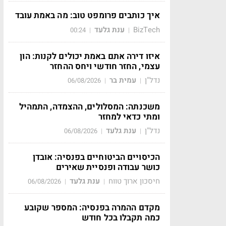
איך כותבים פרומפט טוב: מה באמת עובד
BizTech
ענת גלעד
00:24
|
|
איזו דירה אתם באמת יכולים לקנות: הון
עצמי, החזר חודשי ויחס ההחזר
נדל"ן
עמית בר
06/08/2026
|
|
משכנתה: המסלולים, ההצמדה, התמהיל
ומתי כדאי למחזר
נדל"ן
ענת גלעד
06/08/2026
|
|
הכיסויים הביטוחיים בפנסיה: אובדן
כושר עבודה ופנסיית שאירים
חיסכון ארוך טווח
ענת גלעד
06/08/2026
|
|
מקדם ההמרה בפנסיה: המספר שקובע
כמה תקבלו בכל חודש