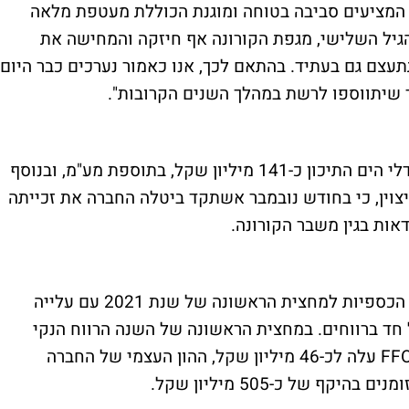
, המציעים סביבה בטוחה ומוגנת הכוללת מעטפת מלאה
 הגיל השלישי, מגפת הקורונה אף חיזקה והמחישה את
תעצם גם בעתיד. בהתאם לכך, אנו כאמור נערכים כבר היום
תמורת המקרקעין בפרויקט תשלם כאמור מגדלי הים התיכון כ-141 מיליון שקל, בתוספת מע"מ, ובנוסף
פיתוח. יצוין, כי בחודש נובמבר אשתקד ביטלה החברה את זכייתה
ות בגין משבר הקורונה.
רשת מגדלי הים התיכון סיכמה את תוצאותיה הכספיות למחצית הראשונה של שנת 2021 עם עלייה
 יחידות דיור, עלייה ב-FFO וגידול חד ברווחים. במחצית הראשונה של השנה הרווח הנקי
לבעלי המניות הסתכם לכ-15 מיליון שקל, ה-FFO עלה לכ-46 מיליון שקל, ההון העצמי של החברה