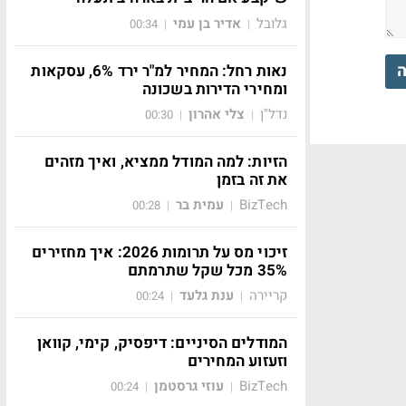
גלובל
אדיר בן עמי
00:34
|
|
ה
נאות רחל: המחיר למ"ר ירד 6%, עסקאות
ומחירי הדירות בשכונה
נדל"ן
צלי אהרון
00:30
|
|
הזיות: למה המודל ממציא, ואיך מזהים
את זה בזמן
BizTech
עמית בר
00:28
|
|
זיכוי מס על תרומות 2026: איך מחזירים
35% מכל שקל שתרמתם
קריירה
ענת גלעד
00:24
|
|
המודלים הסיניים: דיפסיק, קימי, קוואן
וזעזוע המחירים
BizTech
עוזי גרסטמן
00:24
|
|