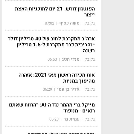
הפנטגון דורש: 21 יום לתוכניות האצת
ייצור
גלובל
משה כסיף
07:02
|
|
ארה"ב מתקרבת לחוב של 40 טריליון דולר
- והריבית כבר מתקרבת ל-1.5 טריליון
בשנה
גלובל
מנדי הניג
06:50
|
|
אות מכירה ראשון מאז 2021: אזהרה
מהיפוך במניות
גלובל
אדיר בן עמי
06:29
|
|
מייקל ברי מהמר נגד ה-AI: ״הרווח שאתם
רואים - מנופח״
גלובל
עמית בר
06:28
|
|