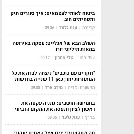
ביטוח לאומי לעצמאים: איך סוגרים תיק
ומפחיתים חוב
קריירה
ענת גלעד
09:36
|
|
השלב הבא של אנלייט: עסקה באירופה
במאות מיליוני יורו
שוק ההון
צלי אהרון
09:17
|
|
"רוקדים עם כוכבים" ניצחה לבדה את כל
המתחרות יחד; כאן 11 שנייה בחדשות
תקשורת ומדיה
מירב ארד
09:08
|
|
בחמישה תושבים: נתניה עקפה את
ראשון לציון ותפסה את המקום הרביעי
בארץ
ענת גלעד
09:05
|
|
מה מחפש עדי צים אצל האחים יעקובי