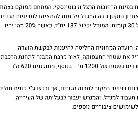
ד, במקום 31 דירות קיימות בפינת הרחובות הרצל וז'בוטינסקי. המתחם ממוקם בצמוד
ון הוקטן גובה המגדל על מנת להתאימו למדיניות הבנייה
לגובה שקבעה הועדה המחוזית, והוא עומד על 30 קומות. המגדל יכלול 137 יח"ד, כאשר 20% מהן יהיו
. הועדה המחוזית החליטה להיענות לבקשת הועדה
דיל את שטחי התעסוקה, לאור קרבת המבנה לתחנת הרכבת
הקלה המתוכננת. בסה"כ תהיינה 2 קומות משרדים בשטח של 1200 מ"ר. בנוסף, מתוכננים 620 מ"ר
נם שיועד במקור למבנה מגורים, אך נרכש ע"י קופת חולים
עבור למגדל, והמגרש יעבור לבעלותה של העירייה,
לשימושים ציבוריים נוספים.