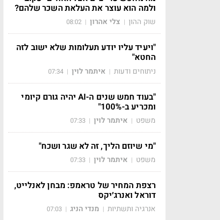
ולמה הוא עוצר את העלאת השכר שלהם?
שוק ההון
צלי אהרון
08:02
|
|
"ויעיד עליו יודע תעלומות שלא ישוב לזה
החטא"
ניתוחים ודעות
איתמר לוין
07:34
|
|
"בעוד חמש שנים ה-AI יהיה גורם קיומי
ומכריע ב-100%"
משפט
איתמר לוין
07:33
|
|
"מי שיוזם הליך, זה לא שגר ושכח"
משפט
איתמר לוין
07:33
|
|
רצפת המחיר של טראמפ: מבחן לאנלייט,
דוראל ואנרג׳יקס
אנרגיה ותשתיות
מנדי הניג
07:03
|
|