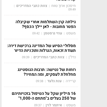
חיסכון ארוך טווח
צוות כתבי המדריכים
|
|
09:49
גילתה קרן השתלמות אחרי שקיבלה
הפטר מחובות - לאן יילך הכסף?
משפט
עוזי גרסטמן
09:42
|
|
מסלולי הסיוע של המדינה ברכישת דירה:
תעודת זכאות, הגרלות ותוכניות הדיור
נדל"ן
צוות כתבי המדריכים
09:39
|
|
רוחות של נטישה: תרבות הגוסטינג
מחלחלת לעסקים, ומה המחיר?
קריירה
ענת גלעד
09:38
|
|
16 מיליון שקל על הטיפול בזכויותיהם
של 250 בעלים ב"מתחם ה-1,000"
משפט
איתמר לוין
09:37
|
|