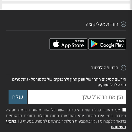
הורדת אפליקציה
הרשמה לדיוור
הירשם לסיכום היומי של שוק ההון ולמבזקים של ביזפורטל - ניוזלטרים
חובה לכל משקיע
אני מאשר קבלת שני ניוזלטרים, אשר כל אחד מהווה רשימת תפוצה
נפרדת, בנושאים סיכום יומי והתראות חמות וקבלת דיוורים פרסומיים
בדואר אלקטרוני ו/ או באמצעות הסלולר בהתאם למפורט בסעיף 10
בתנאי
השימוש