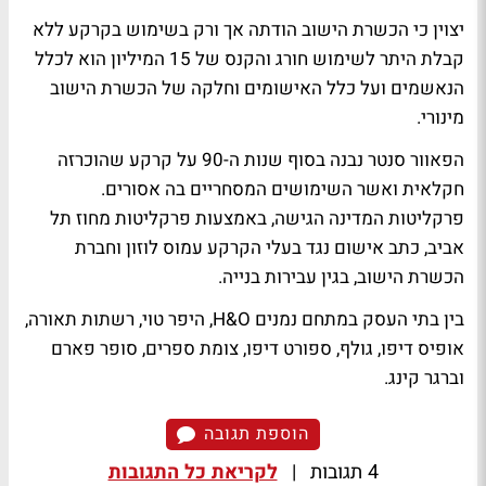
יצוין כי הכשרת הישוב הודתה אך ורק בשימוש בקרקע ללא
קבלת היתר לשימוש חורג והקנס של 15 המיליון הוא לכלל
הנאשמים ועל כלל האישומים וחלקה של הכשרת הישוב
מינורי.
הפאוור סנטר נבנה בסוף שנות ה-90 על קרקע שהוכרזה
חקלאית ואשר השימושים המסחריים בה אסורים.
פרקליטות המדינה הגישה, באמצעות פרקליטות מחוז תל
אביב, כתב אישום נגד בעלי הקרקע עמוס לוזון וחברת
הכשרת הישוב, בגין עבירות בנייה.
בין בתי העסק במתחם נמנים H&O, היפר טוי, רשתות תאורה,
אופיס דיפו, גולף, ספורט דיפו, צומת ספרים, סופר פארם
וברגר קינג.
הוספת תגובה
4 תגובות
|
לקריאת כל התגובות