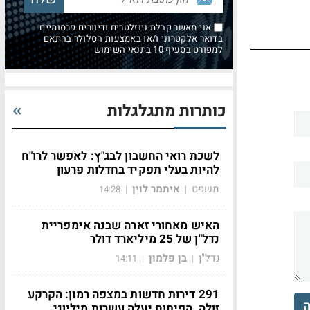
אני מאשר קבלת ניוזלטרים ודיוורים פרסומיים
בדואר אלקטרוני ו/או באמצעות הסלולר בהתאם
למפורט בסעיף 10 בתנאי השימוש
כותרות מתגלגלות
לשכת רואי החשבון לבג"ץ: לאפשר לרו"ח
להיות בעלי תפקיד בחדלות פרעון
משפט
איתמר לוין
14:28
|
|
האיש מאחורי זארה שבנה אימפריית
נדל"ן של 25 מיליארד דולר
נדל"ן
בן פלמון
14:11
|
|
291 דירות חדשות במצפה רמון: הקרקע
ה
זולה, הפיתוח יעלה עשרות מיליוני