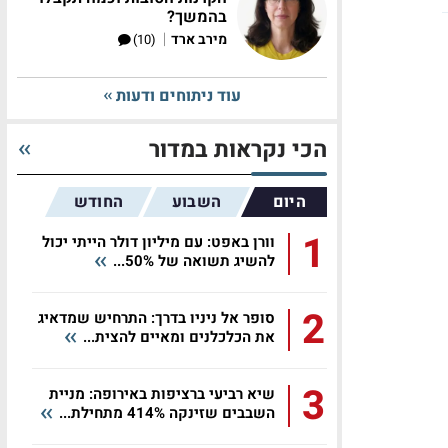
בהמשך?
|
מירב ארד
(10)
עוד ניתוחים ודעות
הכי נקראות במדור
היום
השבוע
החודש
1
וורן באפט: עם מיליון דולר הייתי יכול
להשיג תשואה של 50%...
2
סופר אל ניניו בדרך: התרחיש שמדאיג
את הכלכלנים ומאיים להצית...
3
שיא רביעי ברציפות באירופה: מניית
השבבים שזינקה 414% מתחילת...