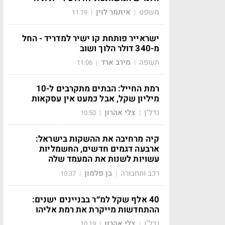
משפט
איתמר לוין
11:19
|
|
ישראייר פותחת קו ישיר למדריד - החל
מ-340 דולר הלוך ושוב
תעופה
מירב ארד
11:06
|
|
רמת החייל: הבתים מתקרבים ל-10
מיליון שקל, אבל כמעט אין עסקאות
נדל"ן
צלי אהרון
10:50
|
|
קיה מרחיבה את ההשקות בישראל:
ארבעה דגמים חדשים, החשמליות
עשויות לשנות את המעמד שלה
רכב ותחבורה
בן פלמון
10:37
|
|
40 אלף שקל למ״ר בבניינים ישנים:
ההתחדשות מייקרת את רמת אליהו
נדל"ן
צלי אהרון
10:19
|
|