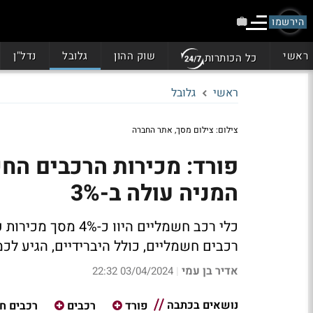
הירשמו
ראשי
שוק ההון
גלובל
נדל"ן
כל הכותרות
ראשי
גלובל
צילום: צילום מסך, אתר החברה
פורד: מכירות הרכבים החש
המניה עולה ב-3%
רכבים חשמליים, כולל היברידיים, הגיע לכמעט 12% מהמכירות, עלייה
אדיר בן עמי
03/04/2024 22:32
|
נושאים בכתבה
פורד
רכבים
רכבים ח