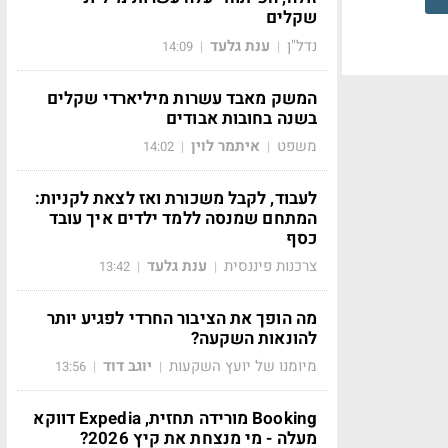
שקלים
נדל"ן
ענת גלעד
14:09
|
|
המשק מאבד עשרות מיליארדי שקלים
בשנה בחובות אבודים
משפט
איתמר לוין
14:02
|
|
לעבוד, לקבל משכורת ואז לצאת לקניות:
המתחם שמנסה ללמד ילדים איך עובד
כסף
צרכנות פיננסית
ענת גלעד
13:42
|
|
מה הופך את הציבור החרדי לפגיע יותר
להונאות השקעה?
מיומנו של יועץ השקעות
יוגב דוד
13:56
|
|
Booking מורידה תחזית, Expedia דווקא
מעלה - מי מנצחת את קיץ 2026?