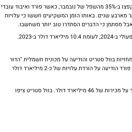
וב-12% בשנה האחרונה כולה. מניות החברה קפצו ב-35% מהשפל של נובמבר, כאשר פורד ואיבוד עובדי
ר מארבע שנים. באותו הזמן המשקיעים חששו כי עלויות
 אבל מסתמן כי הדברים הסתדרו טוב יותר משחשבו.
חזיות בוול סטריט והודיעה על מכונית חשמלית "הדור
הבא" קטנה יותר שתתחרה בטסלה "מודל 2" . פורד הודיעה על הורדת עלויות של כ-2 מיליארד דולר
הרווח התפעולי לרבעון היה 1.1 מיליארד דולר על מכירות של 46 מיליארד דולר. בוול סטריט ציפו