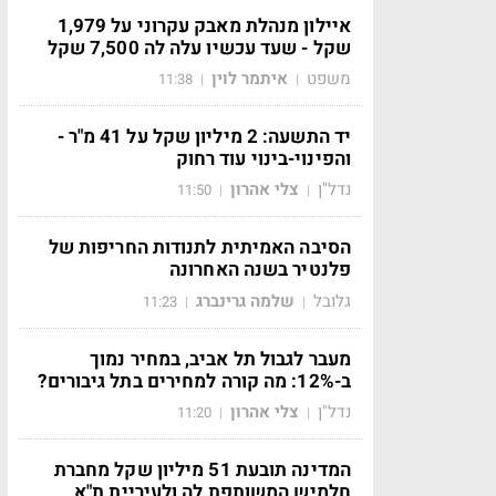
איילון מנהלת מאבק עקרוני על 1,979
שקל - שעד עכשיו עלה לה 7,500 שקל
משפט
איתמר לוין
11:38
|
|
יד התשעה: 2 מיליון שקל על 41 מ"ר -
והפינוי-בינוי עוד רחוק
נדל"ן
צלי אהרון
11:50
|
|
הסיבה האמיתית לתנודות החריפות של
פלנטיר בשנה האחרונה
גלובל
שלמה גרינברג
11:23
|
|
מעבר לגבול תל אביב, במחיר נמוך
ב-12%: מה קורה למחירים בתל גיבורים?
נדל"ן
צלי אהרון
11:20
|
|
המדינה תובעת 51 מיליון שקל מחברת
חלמיש המשותפת לה ולעיריית ת"א