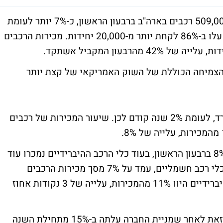
ענקית הרכב פורד FORD MOTOR מסרה כ-509,000 רכבים בארה"ב ברבעון הראשון, כ-7% יותר לעומת
שנה קודם לכן. מכירות כלי הרכב החשמליים עלו ב-86% לקחת יותר מ-20,000 יחידות. מכירות הרכבים
הצמיחה הכוללת של השוק האמריקאי של קצת יותר
כלי רכב חשמליים היוו כ-4% מסך מכירות פורד, לעומת 2% שנה קודם לכן. שיעור המכירות של רכבים
מכירות הרכבים החשמליים בארה"ב צמחו ב-8% ברבעון הראשון, בעוד כלי הרכב ההיברידיים נמכרו עוד
יותר עם זינוק של 48%. שיעור המכירות של כלי רכב חשמליים, עמד על 7% מסך מכירות הרכבים
בארה"ב, עלייה קלה משנה לשנה. הרכבים ההיברידיים היוו 11% מהמכירות, עלייה של 3 נקודות אחוז
פורד נסחרת לפי שווי של 54 מיליארד דולר, זאת לאחר שמניית החברה עלתה ב-15% מתחילת השנה