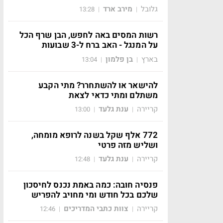
גלובל
מירב ארד
13:28
|
|
רשות המסים באה לחפש, הבן שרף הכל
על המנגל - האב ברח ל-3 שבועות
בארץ
בן פלמון
13:04
|
|
להישאר או להשתחרר? מתי הקבע
משתלם ומתי כדאי לצאת
קריירה
ענת גלעד
13:00
|
|
772 אלף שקל בשנה לרופא מומחה,
ושליש מזה פרטי
קריירה
ענת גלעד
12:48
|
|
פנסיה חובה: כמה באמת נכנס לחיסכון
שלכם בכל חודש ומי מחויב להפריש
קריירה
צוות כתבי המדריכים
12:46
|
|