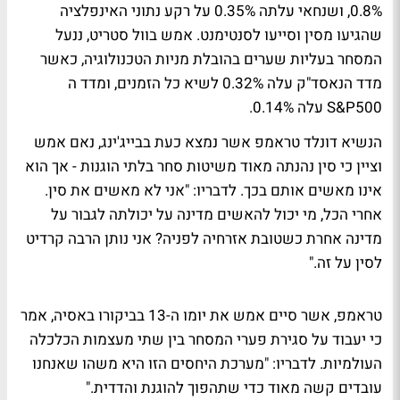
0.8%, ושנחאי עלתה 0.35% על רקע נתוני האינפלציה
שהגיעו מסין וסייעו לסנטימנט. אמש בוול סטריט, ננעל
המסחר בעליות שערים בהובלת מניות הטכנולוגיה, כאשר
מדד הנאסד"ק עלה 0.32% לשיא כל הזמנים, ומדד ה
S&P500 עלה 0.14%.
הנשיא דונלד טראמפ אשר נמצא כעת בבייג'ינג, נאם אמש
וציין כי סין נהנתה מאוד משיטות סחר בלתי הוגנות - אך הוא
אינו מאשים אותם בכך. לדבריו: "אני לא מאשים את סין.
אחרי הכל, מי יכול להאשים מדינה על יכולתה לגבור על
מדינה אחרת כשטובת אזרחיה לפניה? אני נותן הרבה קרדיט
לסין על זה."
טראמפ, אשר סיים אמש את יומו ה-13 בביקורו באסיה, אמר
כי יעבוד על סגירת פערי המסחר בין שתי מעצמות הכלכלה
העולמיות. לדבריו: "מערכת היחסים הזו היא משהו שאנחנו
עובדים קשה מאוד כדי שתהפוך להוגנת והדדית."