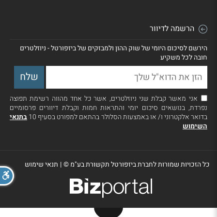
הרשמה לדיוור
הירשם לסיכום היומי של שוק ההון ולמבזקים של ביזפורטל - ניוזלטרים
חובה לכל משקיע
אני מאשר קבלת שני ניוזלטרים, אשר כל אחד מהווה רשימת תפוצה
נפרדת, בנושאים סיכום יומי והתראות חמות וקבלת דיוורים פרסומיים
בדואר אלקטרוני ו/ או באמצעות הסלולר בהתאם למפורט בסעיף 10
בתנאי
השימוש
כל הזכויות שמורות לחברת ביזפורטל תקשורת בע"מ ©
|
תנאי שימוש